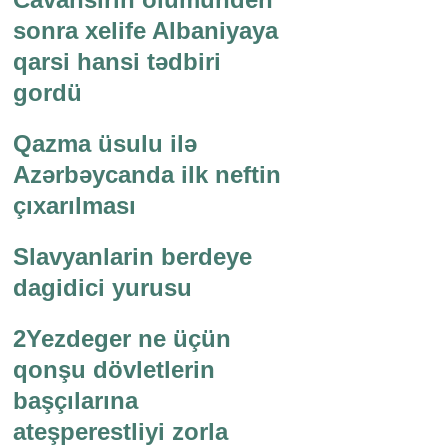
sonra xelife Albaniyaya
qarsi hansi tədbiri
gordü
Qazma üsulu ilə
Azərbəycanda ilk neftin
çıxarılması
Slavyanlarin berdeye
dagidici yurusu
2Yezdeger ne üçün
qonşu dövletlerin
başçılarına
ateşperestliyi zorla