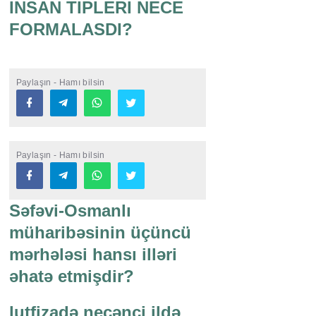
INSAN TIPLERI NECE
FORMALASDI?
Paylaşın - Hamı bilsin
Paylaşın - Hamı bilsin
Səfəvi-Osmanlı
müharibəsinin üçüncü
mərhələsi hansı illəri
əhatə etmişdir?
lutfizadə neçənci ildə