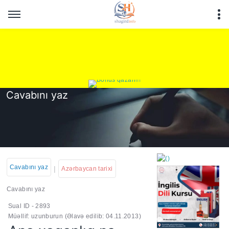
Cavabını yaz
Cavabını yaz
|
Azərbaycan tarixi
Cavabını yaz
Sual ID - 2893
https://wa.me/994552244
Müəllif: uzunburun
(Əlavə edilib: 04.11.2013)