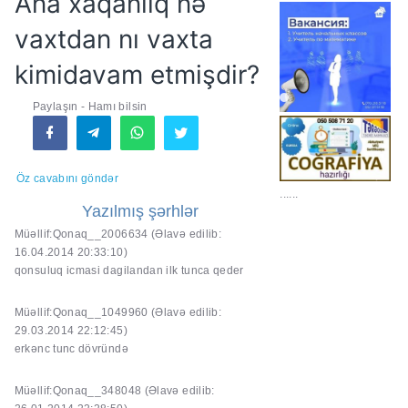
Ana xaqanlıq nə
vaxtdan nı vaxta
kimidavam etmişdir?
Paylaşın - Hamı bilsin
Öz cavabını göndər
......
Yazılmış şərhlər
Müəllif:Qonaq__2006634
(Əlavə edilib:
16.04.2014 20:33:10)
qonsuluq icmasi dagilandan ilk tunca qeder
Müəllif:Qonaq__1049960
(Əlavə edilib:
29.03.2014 22:12:45)
erkənc tunc dövründə
Müəllif:Qonaq__348048
(Əlavə edilib: