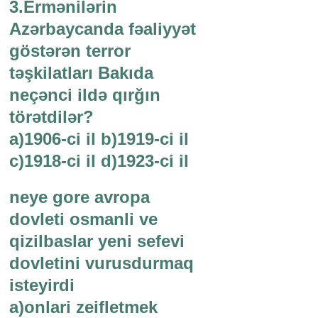
3.Ermənilərin
Azərbaycanda fəaliyyət
göstərən terror
təşkilatları Bakıda
neçənci ildə qırğın
törətdilər?
a)1906-ci il b)1919-ci il
c)1918-ci il d)1923-ci il
neye gore avropa
dovleti osmanli ve
qizilbaslar yeni sefevi
dovletini vurusdurmaq
isteyirdi
a)onlari zeifletmek