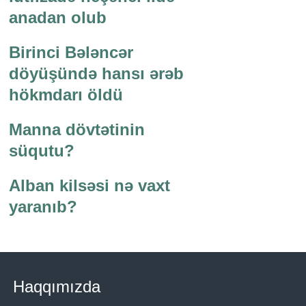
anadan olub
Birinci Bələncər
döyüşündə hansı ərəb
hökmdarı öldü
Manna dövtətinin
süqutu?
Alban kilsəsi nə vaxt
yaranıb?
Haqqımızda