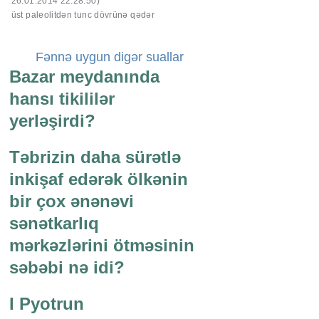
26.01.2014 22:28:50)
üst paleolitdən tunc dövrünə qədər
Fənnə uygun digər suallar
Bazar meydanında
hansı tikililər
yerləşirdi?
Təbrizin daha sürətlə
inkişaf edərək ölkənin
bir çox ənənəvi
sənətkarlıq
mərkəzlərini ötməsinin
səbəbi nə idi?
I Pyotrun