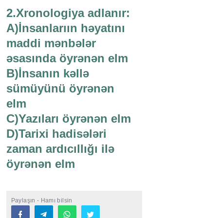
2.Xronologiya adlanır:
A)İnsanlarıın həyatını
maddi mənbələr
əsasında öyrənən elm
B)İnsanın kəllə
sümüyünü öyrənən
elm
C)Yazıları öyrənən elm
D)Tarixi hadisələri
zaman ardıcıllığı ilə
öyrənən elm
Paylaşın - Hamı bilsin