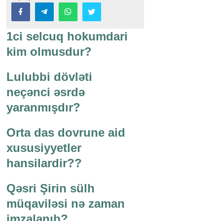
1ci selcuq hokumdari
kim olmusdur?
Lulubbi dövləti
neçənci əsrdə
yaranmışdır?
Orta das dovrune aid
xususiyyetler
hansilardir??
Qəsri Şirin sülh
müqaviləsi nə zaman
imzalanıb?