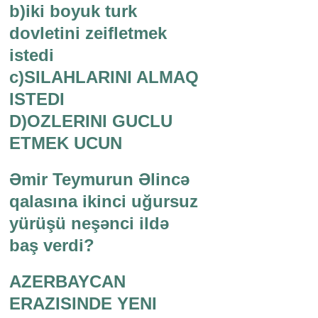
b)iki boyuk turk
dovletini zeifletmek
istedi
c)SILAHLARINI ALMAQ
ISTEDI
D)OZLERINI GUCLU
ETMEK UCUN
Əmir Teymurun Əlincə
qalasına ikinci uğursuz
yürüşü neşənci ildə
baş verdi?
AZERBAYCAN
ERAZISINDE YENI