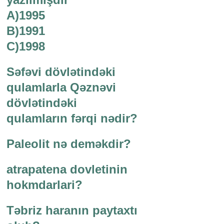
A)1995
B)1991
C)1998
Səfəvi dövlətindəki
qulamlarla Qəznəvi
dövlətindəki
qulamların fərqi nədir?
Paleolit nə deməkdir?
atrapatena dovletinin
hokmdarlari?
Təbriz haranın paytaxtı