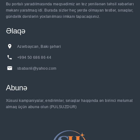
Bu portalı yaradılmasında məqsədimiz ən tez yenilənən təhsil xəbərlərı
məkanı yaratmaq idi. Burada sizlər heç yerdə olmayan testlər, sınaqlar,
gündəlik dərslərin yoxlanılması imkanı tapacaqsınız.
Əlaqə
Azərbaycan, Bakı şəhəri
+994 50 686 86 44
sbabanli@yahoo.com
Abunə
Xüsusi kampaniyalar, endirimlər, sınaqlar haqqında ən birinci məlumat
almaq üçün abunə olun (PULSUZDUR)