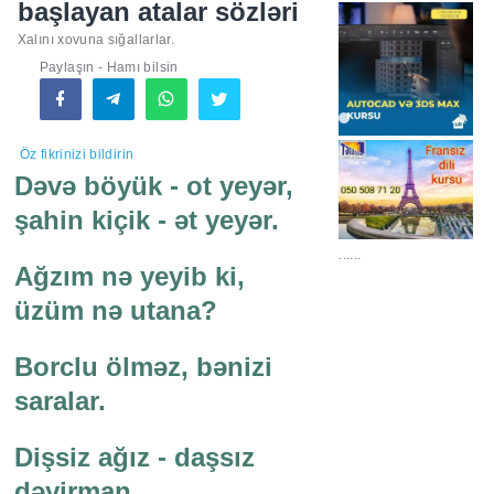
başlayan atalar sözləri
Xalını xovuna sığallarlar.
Paylaşın - Hamı bilsin
Öz fikrinizi bildirin
Dəvə böyük - ot yeyər,
şahin kiçik - ət yeyər.
......
Ağzım nə yeyib ki,
üzüm nə utana?
Borclu ölməz, bənizi
saralar.
Dişsiz ağız - daşsız
dəyirman.