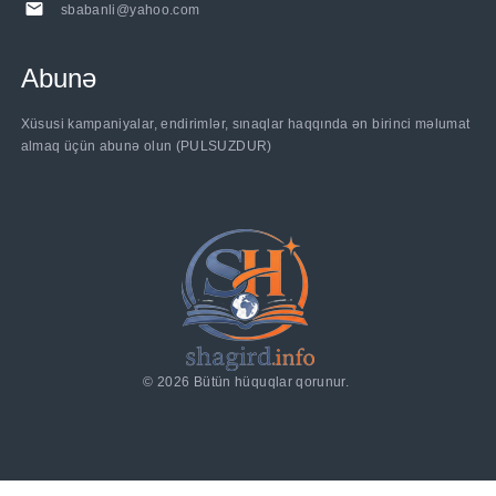
sbabanli@yahoo.com
Abunə
Xüsusi kampaniyalar, endirimlər, sınaqlar haqqında ən birinci məlumat
almaq üçün abunə olun (PULSUZDUR)
©
2026
Bütün hüquqlar qorunur.
a_t_by_id_with_comments