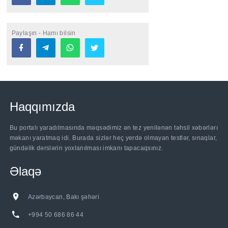
Paylaşın - Hamı bilsin
Haqqımızda
Bu portalı yaradılmasında məqsədimiz ən tez yenilənən təhsil xəbərlərı
məkanı yaratmaq idi. Burada sizlər heç yerdə olmayan testlər, sınaqlar,
gündəlik dərslərin yoxlanılması imkanı tapacaqsınız.
Əlaqə
Azərbaycan, Bakı şəhəri
+994 50 686 86 44