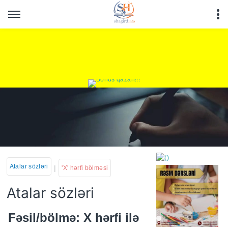
Atalar sözləri
|
'X' hərfi bölməsi
Atalar sözləri
https://wa.me/994552244
Fəsil/bölmə: X hərfi ilə