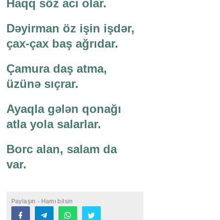
Haqq söz acı olar.
Dəyirman öz işin işdər,
çax-çax baş ağrıdar.
Çamura daş atma,
üzünə sıçrar.
Ayaqla gələn qonağı
atla yola salarlar.
Borc alan, salam da
var.
Paylaşın - Hamı bilsin