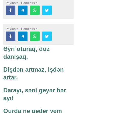
Paylaşın - Hamı bilsin
Paylaşın - Hamı bilsin
Əyri oturaq, düz
danışaq.
Dişdən artmaz, işdən
artar.
Darayı, səni geyər hər
ayı!
Qurda nə qədər yem