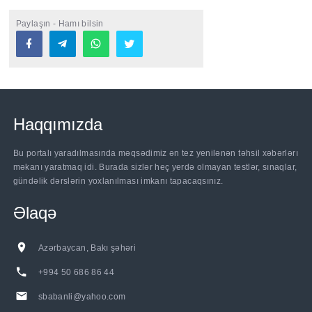
Paylaşın - Hamı bilsin
Haqqımızda
Bu portalı yaradılmasında məqsədimiz ən tez yenilənən təhsil xəbərlərı
məkanı yaratmaq idi. Burada sizlər heç yerdə olmayan testlər, sınaqlar,
gündəlik dərslərin yoxlanılması imkanı tapacaqsınız.
Əlaqə
Azərbaycan, Bakı şəhəri
+994 50 686 86 44
sbabanli@yahoo.com