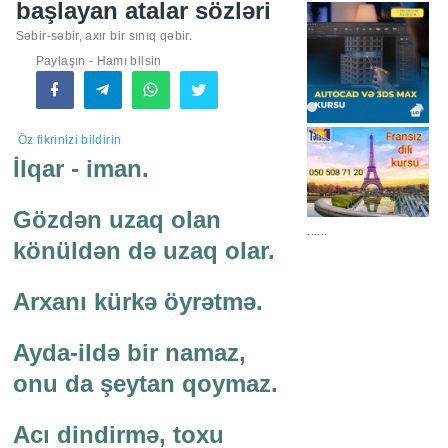
başlayan atalar sözləri
Səbir-səbir, axır bir sınıq qəbir.
Paylaşın - Hamı bilsin
Öz fikrinizi bildirin
İlqar - iman.
Gözdən uzaq olan
......
könüldən də uzaq olar.
Arxanı kürkə öyrətmə.
Ayda-ildə bir namaz,
onu da şeytan qoymaz.
Acı dindirmə, toxu