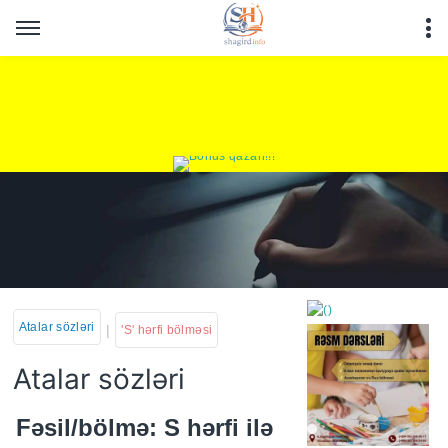
Atalar sözləri
|
'S' hərfi bölməsi
Atalar sözləri
https://wa.me/994552244
Fəsil/bölmə: S hərfi ilə