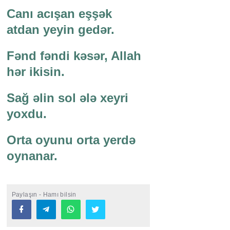
Canı acışan eşşək
atdan yeyin gedər.
Fənd fəndi kəsər, Allah
hər ikisin.
Sağ əlin sol ələ xeyri
yoxdu.
Orta oyunu orta yerdə
oynanar.
Paylaşın - Hamı bilsin