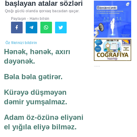
başlayan atalar sözləri
Qısğı güclü olanda qorxaq bacadan qaçar.
Paylaşın - Hamı bilsin
Öz fikrinizi bildirin
Hənək, hənək, axırı
dəyənək.
......
Bəla bəla gətirər.
Kürəyə düşməyən
dəmir yumşalmaz.
Adam öz-özünə eliyəni
el yığıla eliyə bilməz.