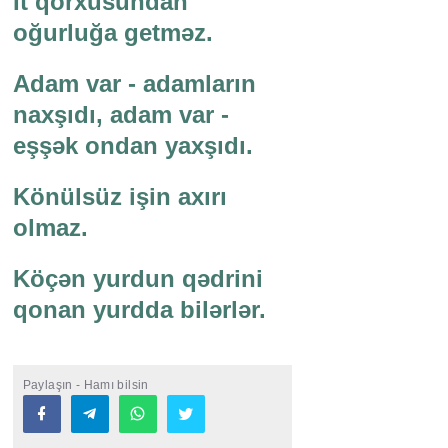
İt qorxusundan
oğurluğa getməz.
Adam var - adamların
naxşıdı, adam var -
eşşək ondan yaxşıdı.
Könülsüz işin axırı
olmaz.
Köçən yurdun qədrini
qonan yurdda bilərlər.
Paylaşın - Hamı bilsin