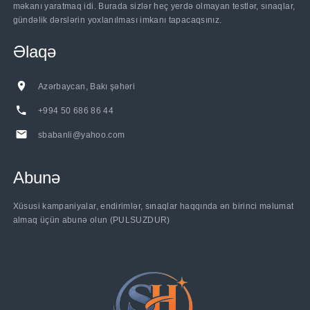
məkanı yaratmaq idi. Burada sizlər heç yerdə olmayan testlər, sınaqlar,
gündəlik dərslərin yoxlanılması imkanı tapacaqsınız.
Əlaqə
Azərbaycan, Bakı şəhəri
+994 50 686 86 44
sbabanli@yahoo.com
Abunə
Xüsusi kampaniyalar, endirimlər, sınaqlar haqqında ən birinci məlumat
almaq üçün abunə olun (PULSUZDUR)