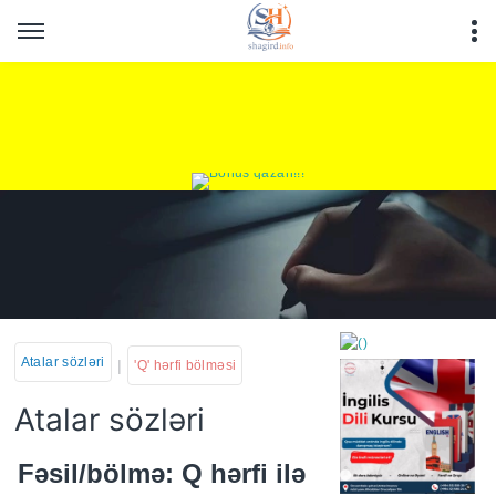
Atalar sözləri
|
'Q' hərfi bölməsi
Atalar sözləri
https://wa.me/994552244
Fəsil/bölmə: Q hərfi ilə