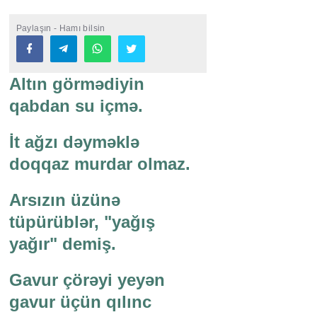
Paylaşın - Hamı bilsin
Altın görmədiyin
qabdan su içmə.
İt ağzı dəyməklə
doqqaz murdar olmaz.
Arsızın üzünə
tüpürüblər, "yağış
yağır" demiş.
Gavur çörəyi yeyən
gavur üçün qılınc