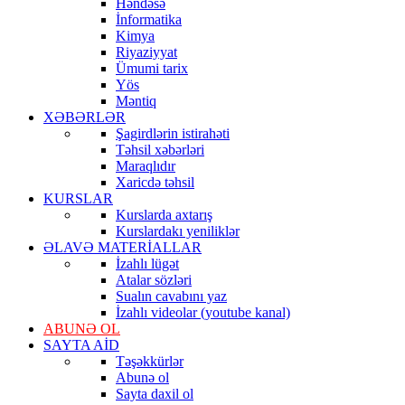
Həndəsə
İnformatika
Kimya
Riyaziyyat
Ümumi tarix
Yös
Məntiq
XƏBƏRLƏR
Şagirdlərin istirahəti
Təhsil xəbərləri
Maraqlıdır
Xaricdə təhsil
KURSLAR
Kurslarda axtarış
Kurslardakı yeniliklər
ƏLAVƏ MATERİALLAR
İzahlı lügət
Atalar sözləri
Sualın cavabını yaz
İzahlı videolar (youtube kanal)
ABUNƏ OL
SAYTA AİD
Təşəkkürlər
Abunə ol
Sayta daxil ol