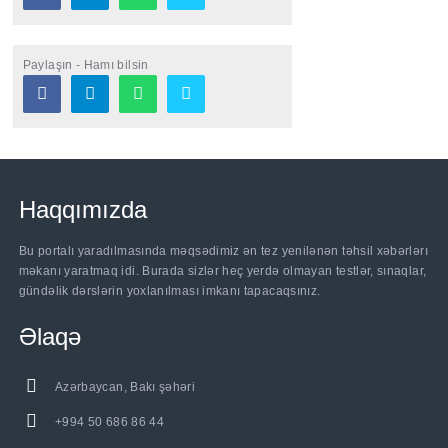
Paylaşın - Hamı bilsin
Haqqımızda
Bu portalı yaradılmasında məqsədimiz ən tez yenilənən təhsil xəbərlərı
məkanı yaratmaq idi. Burada sizlər heç yerdə olmayan testlər, sınaqlar,
gündəlik dərslərin yoxlanılması imkanı tapacaqsınız.
Əlaqə
Azərbaycan, Bakı şəhəri
+994 50 686 86 44