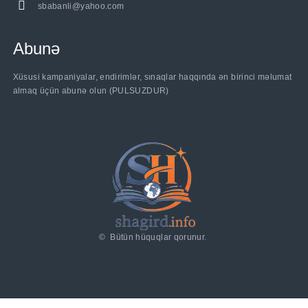
sbabanli@yahoo.com
Abunə
Xüsusi kampaniyalar, endirimlər, sınaqlar haqqında ən birinci məlumat
almaq üçün abunə olun (PULSUZDUR)
©
Bütün hüquqlar qorunur.
a_t_by_id_with_comments