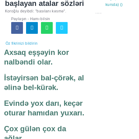
başlayan atalar sözləri
Koroğlu deyibdi: "basılanı kəsmə".
......
Paylaşın - Hamı bilsin
Öz fikrinizi bildirin
Axsaq eşşəyin kor
nalbəndi olar.
İstəyirsən bal-çörək, al
əlinə bel-kürək.
Evində yox darı, keçər
oturar hamıdan yuxarı.
Çox gülən çox da
ağlar.