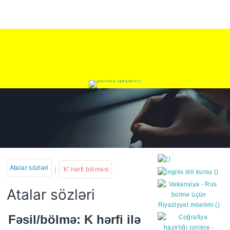
Atalar sözləri
|
'K' hərfi bölməsi
Atalar sözləri
https://wa.me/994552244
Fəsil/bölmə: K hərfi ilə