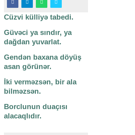
Cüzvi külliyə tabedi.
Güvəci ya sındır, ya
dağdan yuvarlat.
Gendən baxana döyüş
asan görünər.
İki verməzsən, bir ala
bilməzsən.
Borclunun duaçısı
alacaqlıdır.