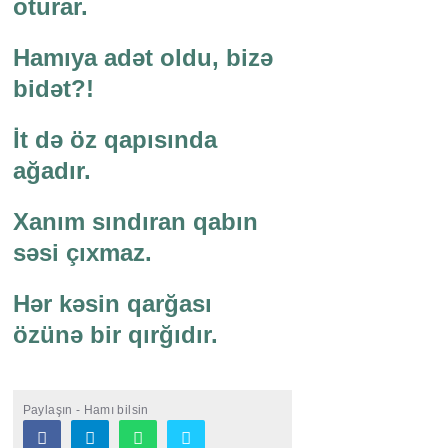
oturar.
Hamıya adət oldu, bizə
bidət?!
İt də öz qapısında
ağadır.
Xanım sındıran qabın
səsi çıxmaz.
Hər kəsin qarğası
özünə bir qırğıdır.
Paylaşın - Hamı bilsin