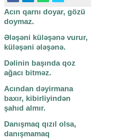
Acın qarnı doyar, gözü
doymaz.
Ələşəni küləşənə vurur,
küləşəni ələşənə.
Dəlinin başında qoz
ağacı bitməz.
Acından dəyirmana
baxır, kibirliyindən
şahıd almır.
Danışmaq qızıl olsa,
danışmamaq