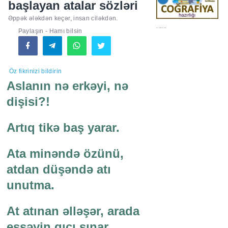
başlayan atalar sözləri
Əppək ələkdən keçər, insan ciləkdən.
......
Paylaşın - Hamı bilsin
Öz fikrinizi bildirin
Aslanın nə erkəyi, nə
dişisi?!
Artıq tikə baş yarar.
Ata minəndə özünü,
atdan düşəndə atı
unutma.
At atınan əlləşər, arada
eşşəyin qıçı sınar.