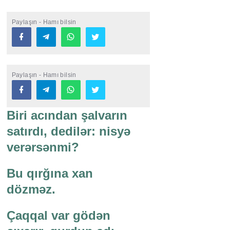
Paylaşın - Hamı bilsin
Paylaşın - Hamı bilsin
Biri acından şalvarın
satırdı, dedilər: nisyə
verərsənmi?
Bu qırğına xan
dözməz.
Çaqqal var gödən