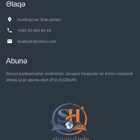
Əlaqə
Azərbaycan, Bakı şəhəri
+994 50 686 86 44
sbabanli@yahoo.com
Abunə
Xüsusi kampaniyalar, endirimlər, sınaqlar haqqında ən birinci məlumat
almaq üçün abunə olun (PULSUZDUR)