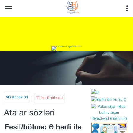
Atalar sözləri
|
'Ə' hərfi bölməsi
Atalar sözləri
https://wa.me/994552244
Fəsil/bölmə: Ə hərfi ilə