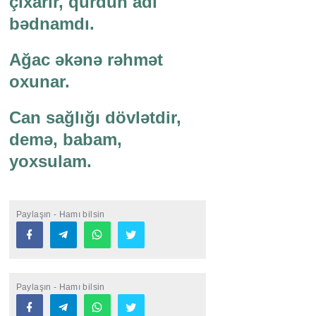
çıxarır, qurdun adı
bədnamdı.
Ağac əkənə rəhmət
oxunar.
Can sağlığı dövlətdir,
demə, babam,
yoxsulam.
Paylaşın - Hamı bilsin
Paylaşın - Hamı bilsin