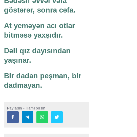
Bədəsil əvvəl vəfa
göstərər, sonra cəfa.
At yeməyən acı otlar
bitməsə yaxşıdır.
Dəli qız dayısından
yaşınar.
Bir dadan peşman, bir
dadmayan.
Paylaşın - Hamı bilsin