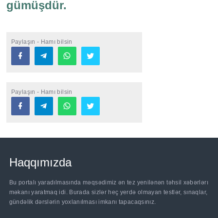
gümüşdür.
Paylaşın - Hamı bilsin
Paylaşın - Hamı bilsin
Haqqımızda
Bu portalı yaradılmasında məqsədimiz ən tez yenilənən təhsil xəbərlərı
məkanı yaratmaq idi. Burada sizlər heç yerdə olmayan testlər, sınaqlar,
gündəlik dərslərin yoxlanılması imkanı tapacaqsınız.