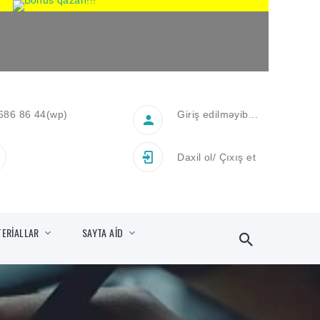
686 86 44
(wp)
Giriş edilməyib...
Daxil ol
/
Çıxış et
TERİALLAR
SAYTA AİD