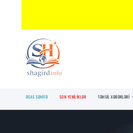
ƏSAS SƏHİFƏ
SON YENİLİKLƏR
TƏHSİL XƏBƏRLƏRİ