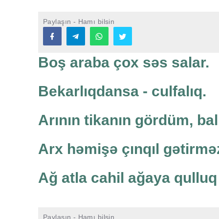
Paylaşın - Hamı bilsin
Boş araba çox səs salar.
Bekarlıqdansa - culfalıq.
Arının tikanın gördüm, ba
Arx həmişə çınqıl gətirmə
Ağ atla cahil ağaya qulluq
Paylaşın - Hamı bilsin