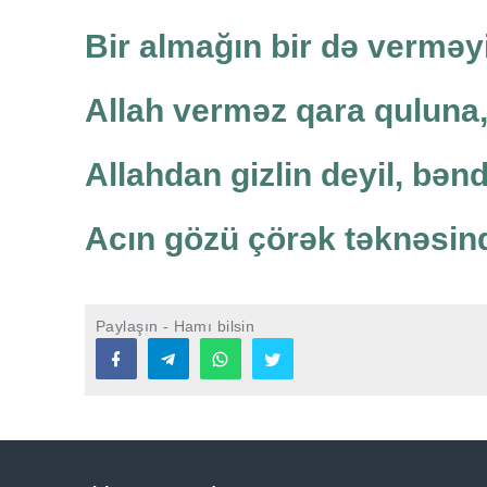
Bir almağın bir də verməyi
Allah verməz qara quluna,
Allahdan gizlin deyil, bən
Acın gözü çörək təknəsind
Paylaşın - Hamı bilsin