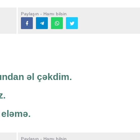
Paylaşın - Hamı bilsin
lından əl çəkdim.
z.
 eləmə.
Paylaşın - Hamı bilsin