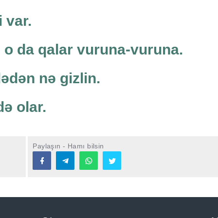
 var.
 o da qalar vuruna-vuruna.
dədən nə gizlin.
ə olar.
Paylaşın - Hamı bilsin