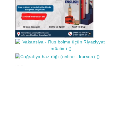
......