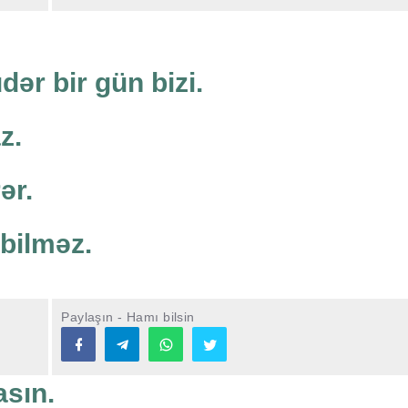
ər bir gün bizi.
z.
ər.
 bilməz.
Paylaşın - Hamı bilsin
asın.