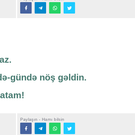
az.
də-gündə nöş gəldin.
matam!
Paylaşın - Hamı bilsin