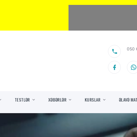
050 
TESTLƏR
XƏBƏRLƏR
KURSLAR
ƏLAVƏ MA