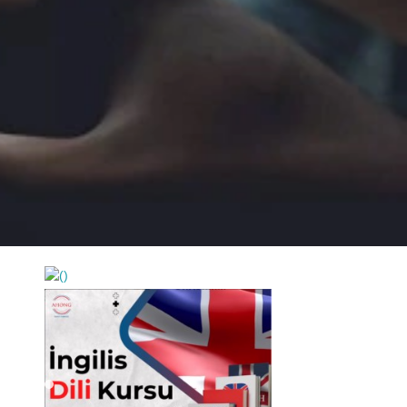
https://wa.me/994552244433