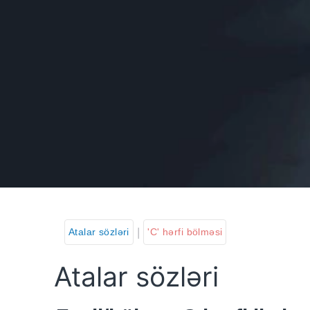
|
Atalar sözləri
'C' hərfi bölməsi
Atalar sözləri