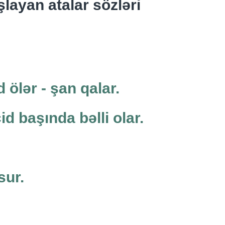
şlayan atalar sözləri
d ölər - şan qalar.
d başında bəlli olar.
sur.