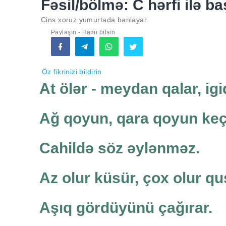
Fəsil/bölmə: C hərfi ilə ba
Cins xoruz yumurtada banlayar.
Paylaşın - Hamı bilsin
Öz fikrinizi bildirin
At ölər - meydan qalar, igi
Ağ qoyun, qara qoyun keçi
Cahildə söz əylənməz.
Az olur küsür, çox olur qu
Aşıq gördüyünü çağırar.