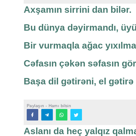
Axşamın sirrini dan bilər.
Bu dünya dəyirmandı, üyüd
Bir vurmaqla ağac yıxılma
Cəfasın çəkən səfasın gör
Başa dil gətirəni, el gətirə
Paylaşın - Hamı bilsin
Aslanı da heç yalqız qalm