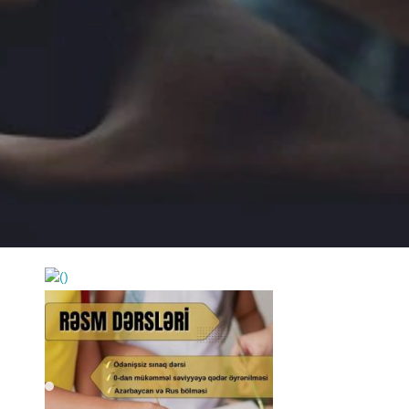
https://wa.me/994552244433