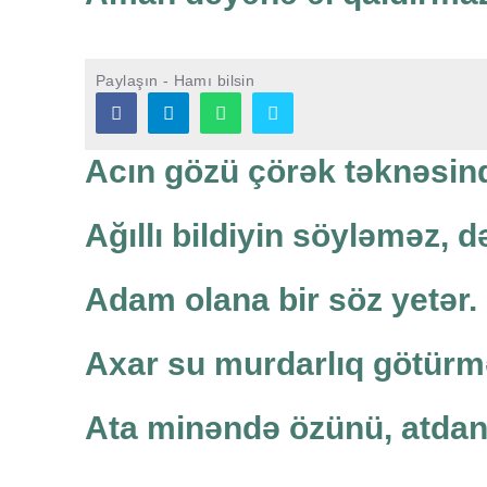
Paylaşın - Hamı bilsin
Acın gözü çörək təknəsind
Ağıllı bildiyin söyləməz, d
Adam olana bir söz yetər.
Axar su murdarlıq götürm
Ata minəndə özünü, atdan