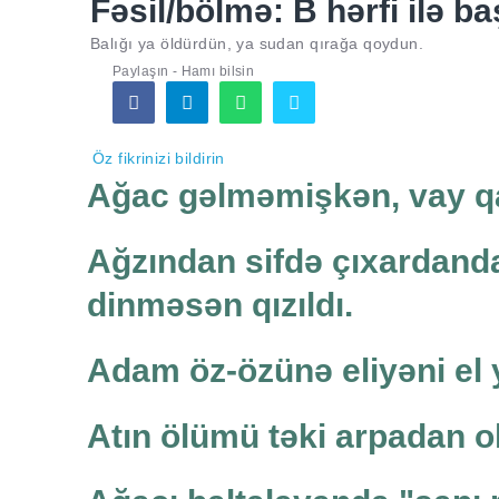
Fəsil/bölmə: B hərfi ilə ba
Balığı ya öldürdün, ya sudan qırağa qoydun.
Paylaşın - Hamı bilsin
Öz fikrinizi bildirin
Ağac gəlməmişkən, vay qa
Ağzından sifdə çıxardand
dinməsən qızıldı.
Adam öz-özünə eliyəni el y
Atın ölümü təki arpadan o