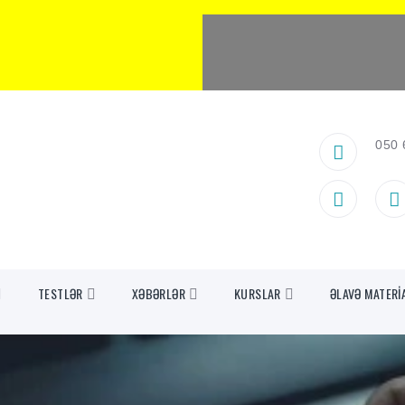
050 
TESTLƏR
XƏBƏRLƏR
KURSLAR
ƏLAVƏ MATERİ