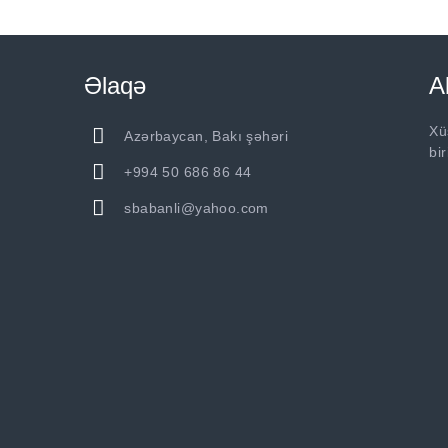
Əlaqə
A
Xü
Azərbaycan, Bakı şəhəri
bi
+994 50 686 86 44
sbabanli@yahoo.com