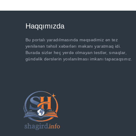
Haqqımızda
Bu portalı yaradılmasında məqsədimiz ən tez
yenilənən təhsil xəbərlərı məkanı yaratmaq idi.
Burada sizlər heç yerdə olmayan testlər, sınaqlar,
gündəlik dərslərin yoxlanılması imkanı tapacaqsınız.