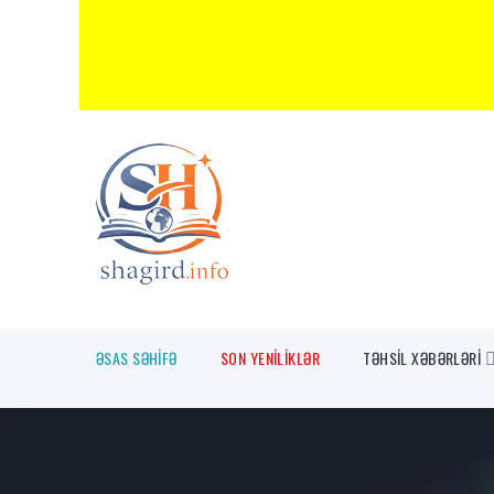
ƏSAS SƏHİFƏ
SON YENİLİKLƏR
TƏHSİL XƏBƏRLƏRİ