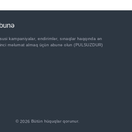
bunə
susi kampaniyalar, endirimlər, sınaqlar haqqında ən
rinci məlumat almaq üçün abunə olun (PULSUZDUR)
©
2026
Bütün hüquqlar qorunur.