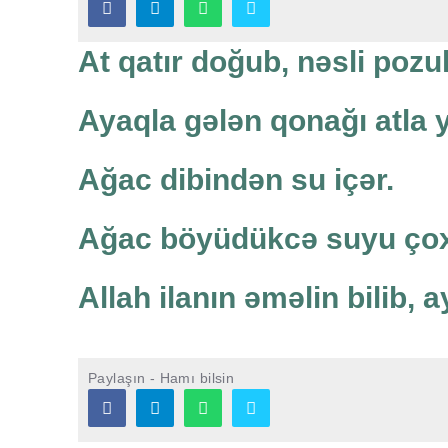
At qatır doğub, nəsli pozu
Ayaqla gələn qonağı atla y
Ağac dibindən su içər.
Ağac böyüdükcə suyu çox
Allah ilanın əməlin bilib, 
Paylaşın - Hamı bilsin