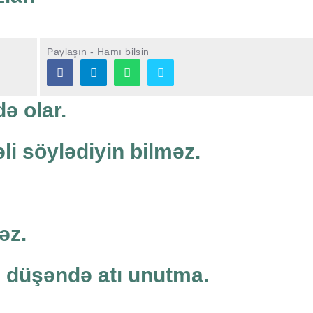
Paylaşın - Hamı bilsin
ə olar.
əli söylədiyin bilməz.
əz.
 düşəndə atı unutma.