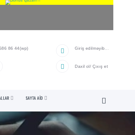
686 86 44
(wp)
Giriş edilməyib...
Daxil ol
/
Çıxış et
ALLAR
SAYTA AİD