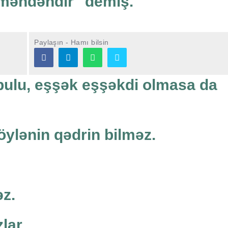
 məndəndir" demiş.
Paylaşın - Hamı bilsin
ulu, eşşək eşşəkdi olmasa da
ylənin qədrin bilməz.
əz.
lar.