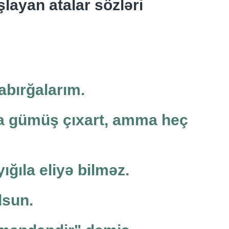
şlayan atalar sözləri
bırğalarım.
a gümüş çıxart, amma heç
ığıla eliyə bilməz.
lsun.