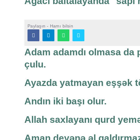
Ağacı baltalayanda "sapı
Paylaşın - Hamı bilsin
Adam adamdı olmasa da p
çulu.
Ayazda yatmayan eşşək tö
Andın iki başı olur.
Allah saxlayanı qurd yem
Aman deyənə əl qaldırmaz