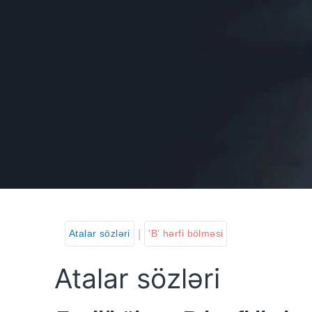
|
Atalar sözləri
'B' hərfi bölməsi
Atalar sözləri