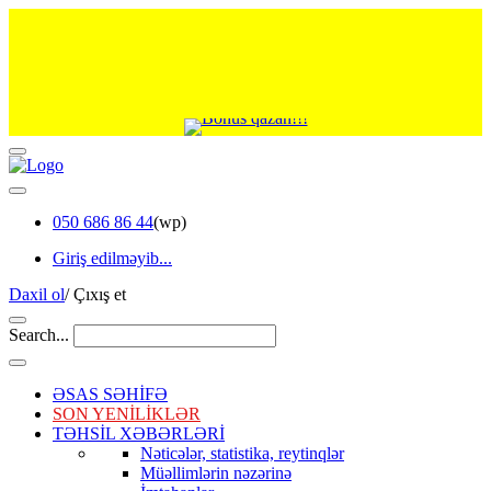
050 686 86 44
(wp)
Giriş edilməyib...
Daxil ol
/
Çıxış et
Search...
ƏSAS SƏHİFƏ
SON YENİLİKLƏR
TƏHSİL XƏBƏRLƏRİ
Nəticələr, statistika, reytinqlər
Müəllimlərin nəzərinə