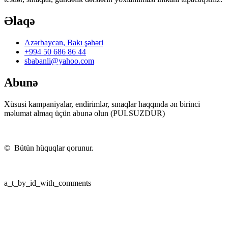
Əlaqə
Azərbaycan, Bakı şəhəri
+994 50 686 86 44
sbabanli@yahoo.com
Abunə
Xüsusi kampaniyalar, endirimlər, sınaqlar haqqında ən birinci
məlumat almaq üçün abunə olun (PULSUZDUR)
©
Bütün hüquqlar qorunur.
a_t_by_id_with_comments