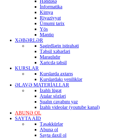
Həndəsə
İnformatika
Kimya
Riyaziyyat
Ümumi tarix
Yös
Məntiq
XƏBƏRLƏR
Şagirdlərin istirahəti
Təhsil xəbərləri
Maraqlıdır
Xaricdə təhsil
KURSLAR
Kurslarda axtarış
Kurslardakı yeniliklər
ƏLAVƏ MATERİALLAR
İzahlı lügət
Atalar sözləri
Sualın cavabını yaz
İzahlı videolar (youtube kanal)
ABUNƏ OL
SAYTA AİD
Təşəkkürlər
Abunə ol
Sayta daxil ol