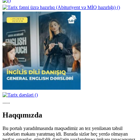
https://wa.me/994552244433
......
Haqqımızda
Bu portalı yaradılmasında məqsədimiz ən tez yenilənən təhsil
xəbərlərı məkanı yaratmaq idi. Burada sizlər heç yerdə olmayan
testlər, sınaqlar, gündəlik dərslərin yoxlanılması imkanı tapacaqsınız.