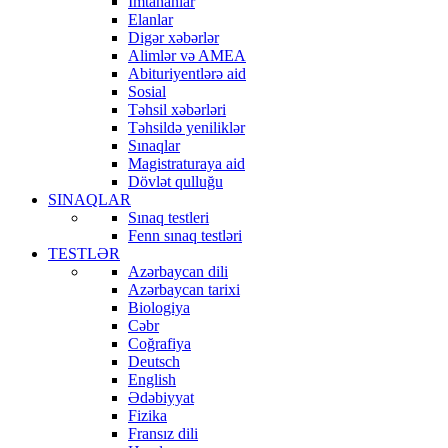
İmtahanlar
Elanlar
Digər xəbərlər
Alimlər və AMEA
Abituriyentlərə aid
Sosial
Təhsil xəbərləri
Təhsildə yeniliklər
Sınaqlar
Magistraturaya aid
Dövlət qulluğu
SINAQLAR
Sınaq testleri
Fenn sınaq testləri
TESTLƏR
Azərbaycan dili
Azərbaycan tarixi
Biologiya
Cəbr
Coğrafiya
Deutsch
English
Ədəbiyyat
Fizika
Fransız dili