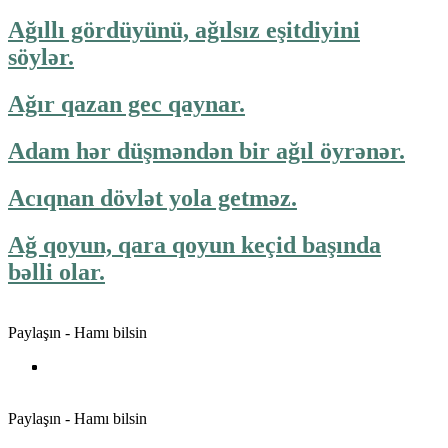
Ağıllı gördüyünü, ağılsız eşitdiyini
söylər.
Ağır qazan gec qaynar.
Adam hər düşməndən bir ağıl öyrənər.
Acıqnan dövlət yola getməz.
Ağ qoyun, qara qoyun keçid başında
bəlli olar.
Paylaşın - Hamı bilsin
Paylaşın - Hamı bilsin