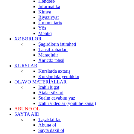
Həndəsə
İnformatika
Kimya
Riyaziyyat
Ümumi tarix
Yös
Məntiq
XƏBƏRLƏR
Şagirdlərin istirahəti
Təhsil xəbərləri
Maraqlıdır
Xaricdə təhsil
KURSLAR
Kurslarda axtarış
Kurslardakı yeniliklər
ƏLAVƏ MATERİALLAR
İzahlı lügət
Atalar sözləri
Sualın cavabını yaz
İzahlı videolar (youtube kanal)
ABUNƏ OL
SAYTA AİD
Təşəkkürlər
Abunə ol
Sayta daxil ol