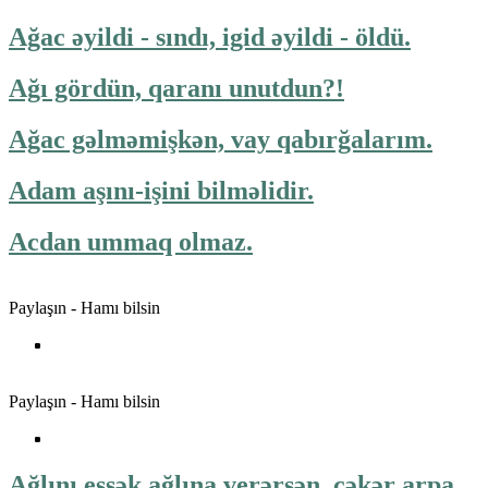
Ağac əyildi - sındı, igid əyildi - öldü.
Ağı gördün, qaranı unutdun?!
Ağac gəlməmişkən, vay qabırğalarım.
Adam aşını-işini bilməlidir.
Acdan ummaq olmaz.
Paylaşın - Hamı bilsin
Paylaşın - Hamı bilsin
Ağlını eşşək ağlına verərsən, çəkər arpa