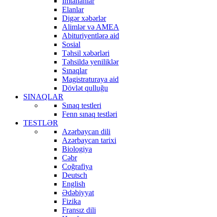
İmtahanlar
Elanlar
Digər xəbərlər
Alimlər və AMEA
Abituriyentlərə aid
Sosial
Təhsil xəbərləri
Təhsildə yeniliklər
Sınaqlar
Magistraturaya aid
Dövlət qulluğu
SINAQLAR
Sınaq testleri
Fenn sınaq testləri
TESTLƏR
Azərbaycan dili
Azərbaycan tarixi
Biologiya
Cəbr
Coğrafiya
Deutsch
English
Ədəbiyyat
Fizika
Fransız dili