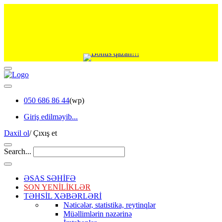
050 686 86 44
(wp)
Giriş edilməyib...
Daxil ol
/
Çıxış et
Search...
ƏSAS SƏHİFƏ
SON YENİLİKLƏR
TƏHSİL XƏBƏRLƏRİ
Nəticələr, statistika, reytinqlər
Müəllimlərin nəzərinə