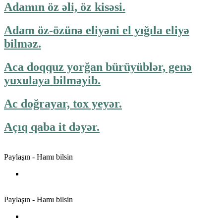
Adamın öz əli, öz kisəsi.
Adam öz-özünə eliyəni el yığıla eliyə
bilməz.
Aca doqquz yorğan bürüyüblər, genə
yuxulaya bilməyib.
Ac doğrayar, tox yeyər.
Açıq qaba it dəyər.
Paylaşın - Hamı bilsin
Paylaşın - Hamı bilsin