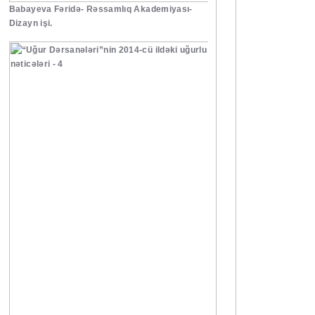
Babayeva Fəridə- Rəssamlıq Akademiyası-
Dizayn işi.