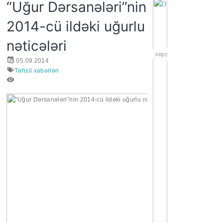
“Uğur Dərsanələri”nin
2014-cü ildəki uğurlu
nəticələri
https://wa.me/994552244
05.09.2014
Təhsil xəbərləri