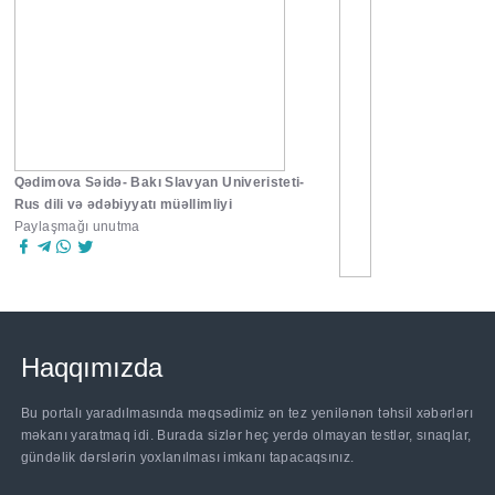
Qədimova Səidə- Bakı Slavyan Univeristeti-
Rus dili və ədəbiyyatı müəllimliyi
Paylaşmağı unutma
Haqqımızda
Bu portalı yaradılmasında məqsədimiz ən tez yenilənən təhsil xəbərlərı
məkanı yaratmaq idi. Burada sizlər heç yerdə olmayan testlər, sınaqlar,
gündəlik dərslərin yoxlanılması imkanı tapacaqsınız.