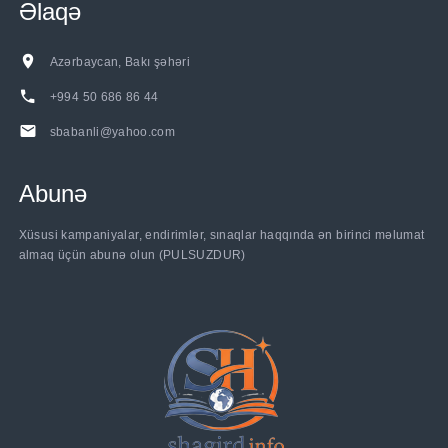
Əlaqə
Azərbaycan, Bakı şəhəri
+994 50 686 86 44
sbabanli@yahoo.com
Abunə
......
Xüsusi kampaniyalar, endirimlər, sınaqlar haqqında ən birinci məlumat
almaq üçün abunə olun (PULSUZDUR)