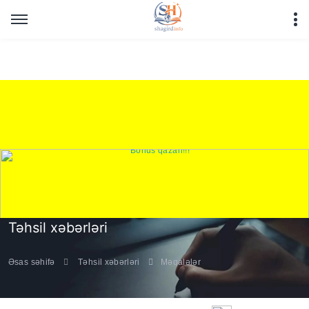
Warning
: Undefined array key "HTTP_REFERER" in
/home/shagirdinfo/public_html/articles/article_main_file.php
on line
16
Təhsil xəbərləri
Əsas səhifə
Təhsil xəbərləri
Məqalələr