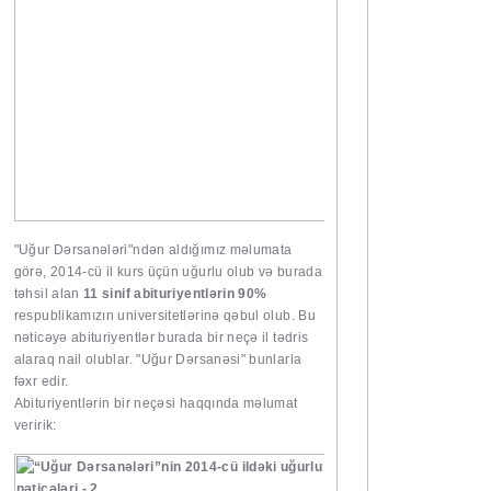
"Uğur Dərsanələri"ndən aldığımız məlumata
görə, 2014-cü il kurs üçün uğurlu olub və burada
təhsil alan
11 sinif abituriyentlərin 90%
respublikamızın universitetlərinə qəbul olub. Bu
nəticəyə abituriyentlər burada bir neçə il tədris
alaraq nail olublar. "Uğur Dərsanəsi" bunlarla
fəxr edir.
Abituriyentlərin bir neçəsi haqqında məlumat
veririk: