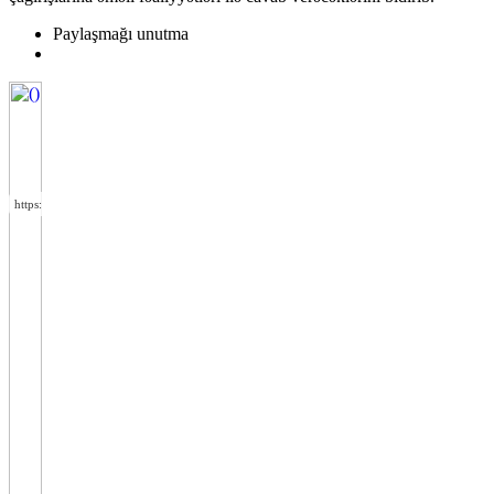
Paylaşmağı unutma
https://wa.me/994552244433