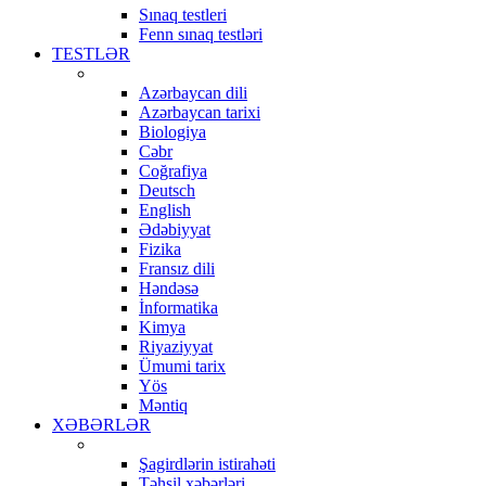
Sınaq testleri
Fenn sınaq testləri
TESTLƏR
Azərbaycan dili
Azərbaycan tarixi
Biologiya
Cəbr
Coğrafiya
Deutsch
English
Ədəbiyyat
Fizika
Fransız dili
Həndəsə
İnformatika
Kimya
Riyaziyyat
Ümumi tarix
Yös
Məntiq
XƏBƏRLƏR
Şagirdlərin istirahəti
Təhsil xəbərləri