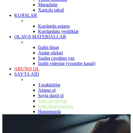
Maraqlıdır
Xaricdə təhsil
KURSLAR
Kurslarda axtarış
Kurslardakı yeniliklər
ƏLAVƏ MATERİALLAR
İzahlı lügət
Atalar sözləri
Sualın cavabını yaz
İzahlı videolar (youtube kanal)
ABUNƏ OL
SAYTA AİD
Təşəkkürlər
Abunə ol
Sayta daxil ol
Sadə qeydiyyat
Sadə loqin forması
Haqqımızda