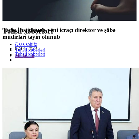
Tarix İnstitutuna yeni icraçı direktor və şöbə
Təhsil xəbərləri
müdirləri təyin olunub
Əsas səhifə
07.01.2023
Təhsil xəbərləri
Təhsil xəbərləri
Məqalələr