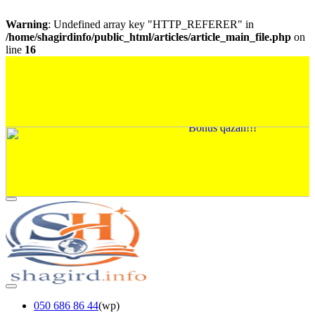
Warning
: Undefined array key "HTTP_REFERER" in
/home/shagirdinfo/public_html/articles/article_main_file.php
on
line
16
050 686 86 44
(wp)