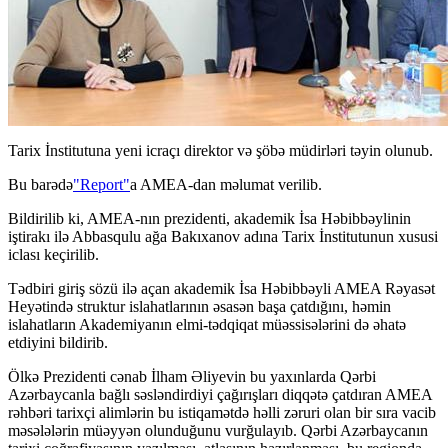
Tarix İnstitutuna yeni icraçı direktor və şöbə müdirləri təyin olunub.
Bu barədə
"Report"
a AMEA-dan məlumat verilib.
Bildirilib ki, AMEA-nın prezidenti, akademik İsa Həbibbəylinin
iştirakı ilə Abbasqulu ağa Bakıxanov adına Tarix İnstitutunun xususi
iclası keçirilib.
Tədbiri giriş sözü ilə açan akademik İsa Həbibbəyli AMEA Rəyasət
Heyətində struktur islahatlarının əsasən başa çatdığını, həmin
islahatların Akademiyanın elmi-tədqiqat müəssisələrini də əhatə
etdiyini bildirib.
Ölkə Prezidenti cənab İlham Əliyevin bu yaxınlarda Qərbi
Azərbaycanla bağlı səsləndirdiyi çağırışları diqqətə çatdıran AMEA
rəhbəri tarixçi alimlərin bu istiqamətdə həlli zəruri olan bir sıra vacib
məsələlərin müəyyən olunduğunu vurğulayıb. Qərbi Azərbaycanın