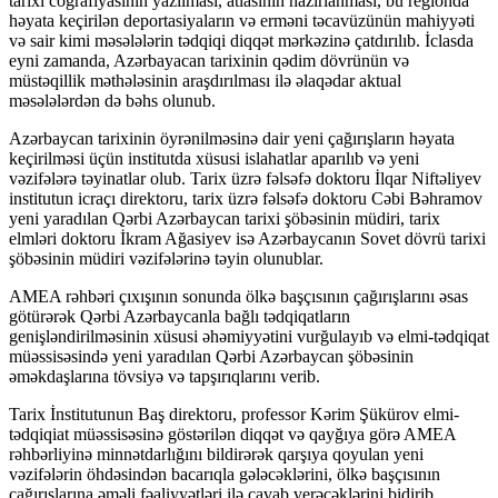
tarixi coğrafiyasının yazılması, atlasının hazırlanması, bu regionda
həyata keçirilən deportasiyaların və erməni təcavüzünün mahiyyəti
və sair kimi məsələlərin tədqiqi diqqət mərkəzinə çatdırılıb. İclasda
eyni zamanda, Azərbayacan tarixinin qədim dövrünün və
müstəqillik məthələsinin araşdırılması ilə əlaqədar aktual
məsələlərdən də bəhs olunub.
Azərbaycan tarixinin öyrənilməsinə dair yeni çağırışların həyata
keçirilməsi üçün institutda xüsusi islahatlar aparılıb və yeni
vəzifələrə təyinatlar olub. Tarix üzrə fəlsəfə doktoru İlqar Niftəliyev
institutun icraçı direktoru, tarix üzrə fəlsəfə doktoru Cəbi Bəhramov
yeni yaradılan Qərbi Azərbaycan tarixi şöbəsinin müdiri, tarix
elmləri doktoru İkram Ağasiyev isə Azərbaycanın Sovet dövrü tarixi
şöbəsinin müdiri vəzifələrinə təyin olunublar.
AMEA rəhbəri çıxışının sonunda ölkə başçısının çağırışlarını əsas
götürərək Qərbi Azərbaycanla bağlı tədqiqatların
genişləndirilməsinin xüsusi əhəmiyyətini vurğulayıb və elmi-tədqiqat
müəssisəsində yeni yaradılan Qərbi Azərbaycan şöbəsinin
əməkdaşlarına tövsiyə və tapşırıqlarını verib.
Tarix İnstitutunun Baş direktoru, professor Kərim Şükürov elmi-
tədqiqiat müəssisəsinə göstərilən diqqət və qayğıya görə AMEA
rəhbərliyinə minnətdarlığını bildirərək qarşıya qoyulan yeni
vəzifələrin öhdəsindən bacarıqla gələcəklərini, ölkə başçısının
çağırışlarına əməli fəaliyyətləri ilə cavab verəcəklərini bidirib.