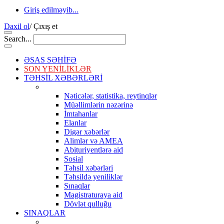
Giriş edilməyib...
Daxil ol
/
Çıxış et
Search...
ƏSAS SƏHİFƏ
SON YENİLİKLƏR
TƏHSİL XƏBƏRLƏRİ
Nəticələr, statistika, reytinqlər
Müəllimlərin nəzərinə
İmtahanlar
Elanlar
Digər xəbərlər
Alimlər və AMEA
Abituriyentlərə aid
Sosial
Təhsil xəbərləri
Təhsildə yeniliklər
Sınaqlar
Magistraturaya aid
Dövlət qulluğu
SINAQLAR