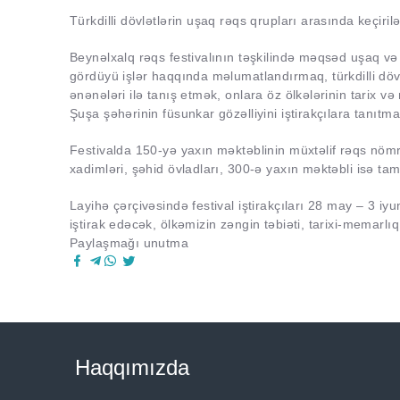
Türkdilli dövlətlərin uşaq rəqs qrupları arasında keçirilə
Beynəlxalq rəqs festivalının təşkilində məqsəd uşaq və 
gördüyü işlər haqqında məlumatlandırmaq, türkdilli dövlə
ənənələri ilə tanış etmək, onlara öz ölkələrinin tarix 
Şuşa şəhərinin füsunkar gözəlliyini iştirakçılara tanıtma
Festivalda 150-yə yaxın məktəblinin müxtəlif rəqs nömr
xadimləri, şəhid övladları, 300-ə yaxın məktəbli isə ta
Layihə çərçivəsində festival iştirakçıları 28 may – 3 iy
iştirak edəcək, ölkəmizin zəngin təbiəti, tarixi-memarlıq
Paylaşmağı unutma
Haqqımızda