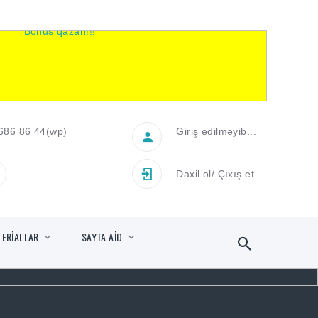
686 86 44
(wp)
Giriş edilməyib...
Daxil ol
/
Çıxış et
TERİALLAR
SAYTA AİD