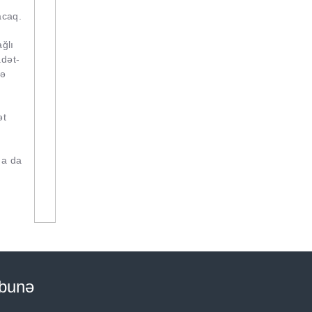
acaq.
ğlı
adət-
də
ət
da da
bunə