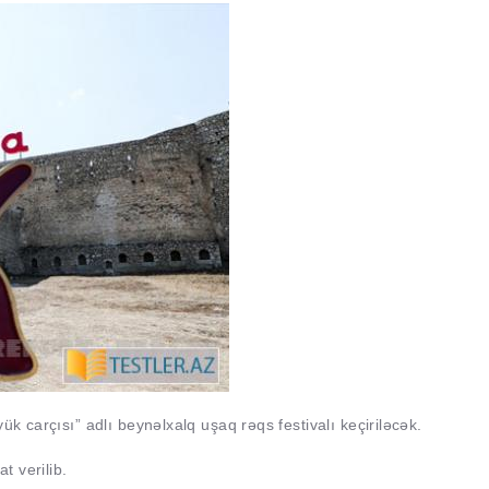
ük carçısı” adlı beynəlxalq uşaq rəqs festivalı keçiriləcək.
t verilib.