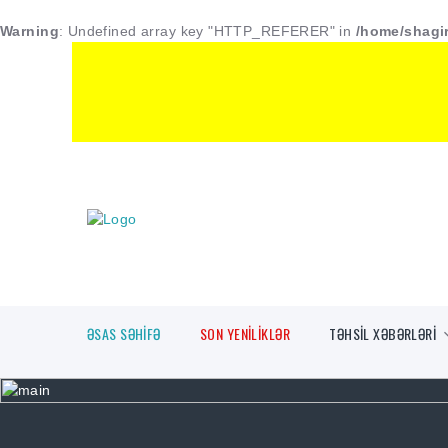
Warning
: Undefined array key "HTTP_REFERER" in
/home/shagir
ƏSAS SƏHİFƏ
SON YENİLİKLƏR
TƏHSİL XƏBƏRLƏRİ