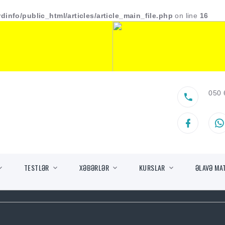
dinfo/public_html/articles/article_main_file.php
on line
16
050 
TESTLƏR
XƏBƏRLƏR
KURSLAR
ƏLAVƏ MA