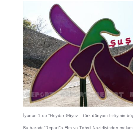
İyunun 1-də “Heydər Əliyev – türk dünyası birliyinin böy
Bu barədə
"Report"
a Elm və Təhsil Nazirliyindən məluma