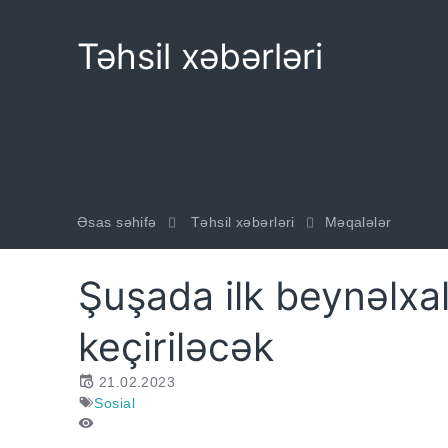
Təhsil xəbərləri
Əsas səhifə
Təhsil xəbərləri
Məqalələr
Şuşada ilk beynəlxal
keçiriləcək
21.02.2023
Sosial