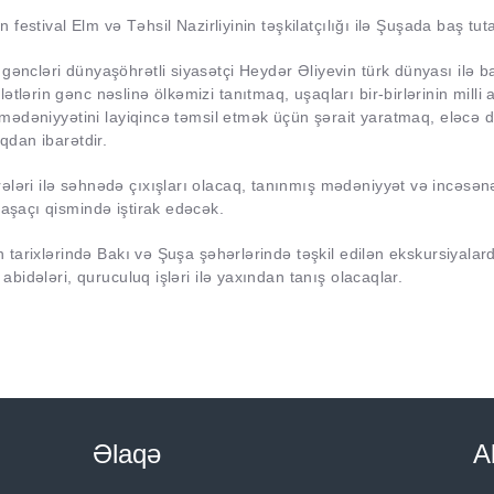
n festival Elm və Təhsil Nazirliyinin təşkilatçılığı ilə Şuşada baş tut
gəncləri dünyaşöhrətli siyasətçi Heydər Əliyevin türk dünyası ilə ba
tlərin gənc nəslinə ölkəmizi tanıtmaq, uşaqları bir-birlərinin milli 
və mədəniyyətini layiqincə təmsil etmək üçün şərait yaratmaq, eləcə 
qdan ibarətdir.
ələri ilə səhnədə çıxışları olacaq, tanınmış mədəniyyət və incəsən
maşaçı qismində iştirak edəcək.
un tarixlərində Bakı və Şuşa şəhərlərində təşkil edilən ekskursiyalar
 abidələri, quruculuq işləri ilə yaxından tanış olacaqlar.
Əlaqə
A