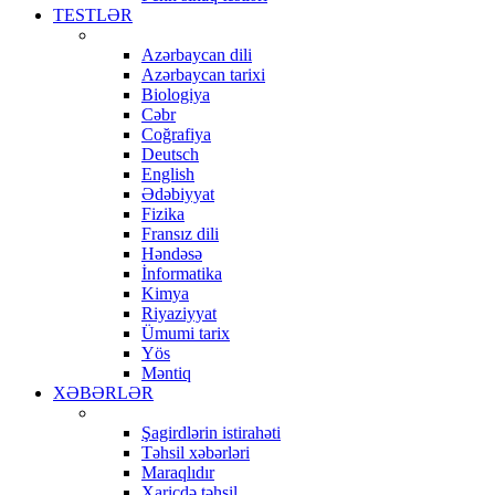
TESTLƏR
Azərbaycan dili
Azərbaycan tarixi
Biologiya
Cəbr
Coğrafiya
Deutsch
English
Ədəbiyyat
Fizika
Fransız dili
Həndəsə
İnformatika
Kimya
Riyaziyyat
Ümumi tarix
Yös
Məntiq
XƏBƏRLƏR
Şagirdlərin istirahəti
Təhsil xəbərləri
Maraqlıdır
Xaricdə təhsil