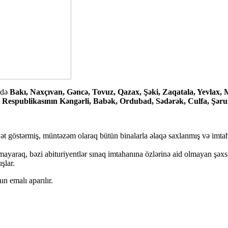
-də
Bakı, Naxçıvan, Gəncə, Tovuz, Qazax, Şəki, Zaqatala, Yevlax, 
r Respublikasının Kəngərli, Babək, Ordubad, Sədərək, Culfa, Şər
 göstərmiş, müntəzəm olaraq bütün binalarla əlaqə saxlanmış və imtahan
mayaraq, bəzi abituriyentlər sınaq imtahanına özlərinə aid olmayan şəxsi
şlar.
ın emalı aparılır.