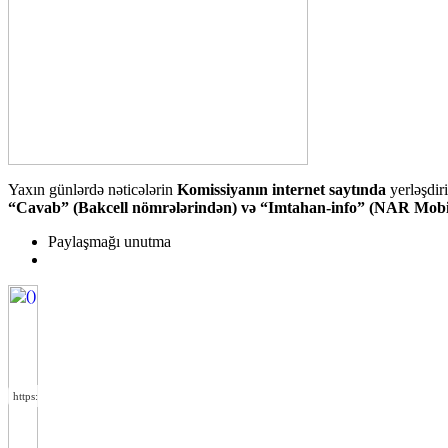
Yaxın günlərdə nəticələrin
Komissiyanın internet saytında
yerləşdir
“Cavab” (Bakcell nömrələrindən) və “Imtahan-info” (NAR Mobi
Paylaşmağı unutma
https://wa.me/994552244433