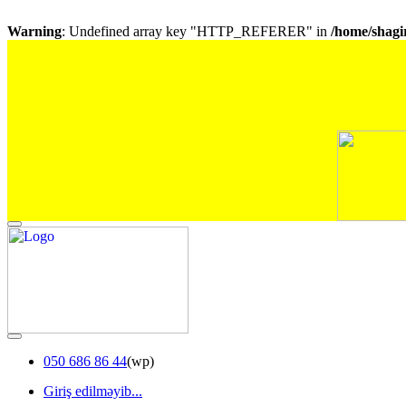
Warning
: Undefined array key "HTTP_REFERER" in
/home/shagir
050 686 86 44
(wp)
Giriş edilməyib...