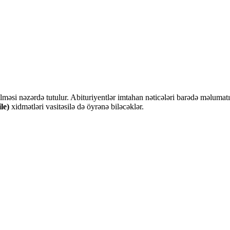
ilməsi nəzərdə tutulur. Abituriyentlər imtahan nəticələri barədə məluma
le)
xidmətləri vasitəsilə də öyrənə biləcəklər.