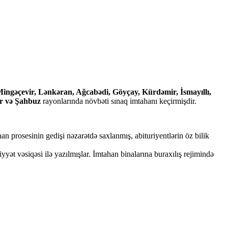
Mingəçevir, Lənkəran, Ağcabədi, Göyçay, Kürdəmir, İsmayıllı,
ur və Şahbuz
rayonlarında növbəti sınaq imtahanı keçirmişdir.
 prosesinin gedişi nəzarətdə saxlanmış, abituriyentlərin öz bilik
yyət vəsiqəsi ilə yazılmışlar. İmtahan binalarına buraxılış rejimində