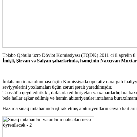
Tələbə Qəbulu üzrə Dövlət Komissiyası (TQDK) 2011-ci il aprelin 8
İmişli, Şirvan və Salyan şəhərlərində, həmçinin Naxçıvan Muxta
İmtahanın idarə olunması üçün Komissiyada operativ qərargah fəaliyyət
səviyyələrini yoxlamaları üçün zəruri şərait yaradılmışdır.
Təəssüflə qeyd edirik ki, dəfələrlə edilmiş elan və xəbərdarlıqlara bax
belə hallar aşkar edilmiş və həmin abituriyentlər imtahana buraxılmamı
Hazırda sınaq imtahanında iştirak etmiş abituriyentlərin cavab kartların