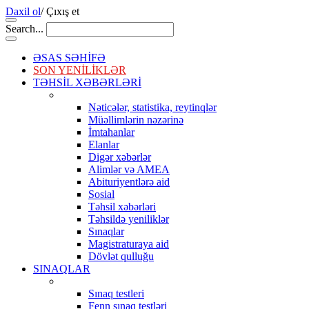
Daxil ol
/
Çıxış et
Search...
ƏSAS SƏHİFƏ
SON YENİLİKLƏR
TƏHSİL XƏBƏRLƏRİ
Nəticələr, statistika, reytinqlər
Müəllimlərin nəzərinə
İmtahanlar
Elanlar
Digər xəbərlər
Alimlər və AMEA
Abituriyentlərə aid
Sosial
Təhsil xəbərləri
Təhsildə yeniliklər
Sınaqlar
Magistraturaya aid
Dövlət qulluğu
SINAQLAR
Sınaq testleri
Fenn sınaq testləri