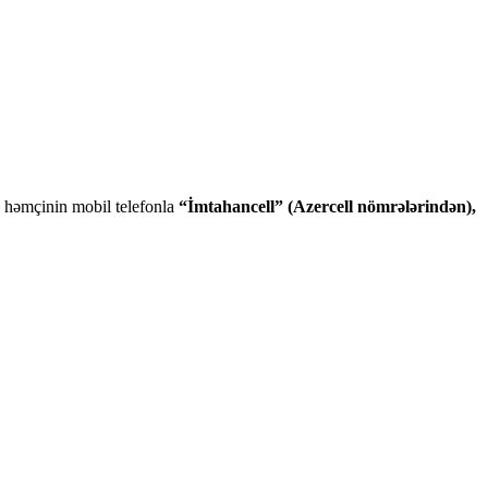
tı həmçinin mobil telefonla
“İmtahancell” (Azercell nömrələrindən),