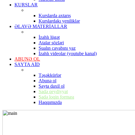
KURSLAR
Kurslarda axtarış
Kurslardakı yeniliklər
ƏLAVƏ MATERİALLAR
İzahlı lügət
Atalar sözləri
Sualın cavabını yaz
İzahlı videolar (youtube kanal)
ABUNƏ OL
SAYTA AİD
Təşəkkürlər
Abunə ol
Sayta daxil ol
Sadə qeydiyyat
Sadə loqin forması
Haqqımızda