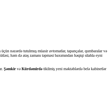
im üçün nəzərdə tutulmuş müasir avtomatlar, tapançalar, qumbaralar və
 kütləsi, həm də atəş zamanı təpməsi baxımından həqiqi silahla eyni
ır.
Şəmkir
və
Kürdəmirdə
tikilmiş yeni məktəblərdə belə kabinetlər