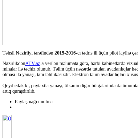
Təhsil Nazirliyi tərəfindən
2015-2016
-cı tədris ili üçün pilot layihə ç
Nazirlikdən
ATV.az
-a verilən məlumata görə, hərbi kabinetlərdə vizua
minalar ilə təchiz olunub. Təlim üçün nəzərdə tutulan avadanlıqlar həqi
olması ilə yanaşı, tam təhlükəsizdir. Elektron təlim avadanlıqları xü
Qeyd edək ki, paytaxtla yanaşı, ölkənin digər bölgələrində də ümumtəhs
artıq quraşdırılıb.
Paylaşmağı unutma