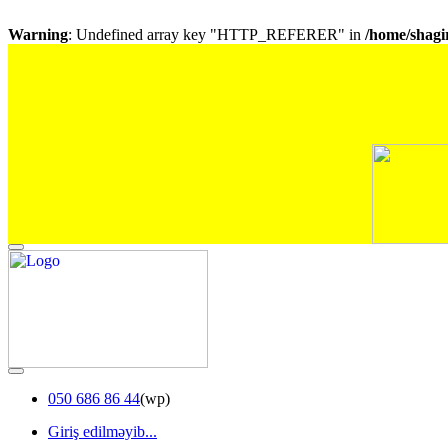
Warning
: Undefined array key "HTTP_REFERER" in
/home/shagir
050 686 86 44
(wp)
Giriş edilməyib...