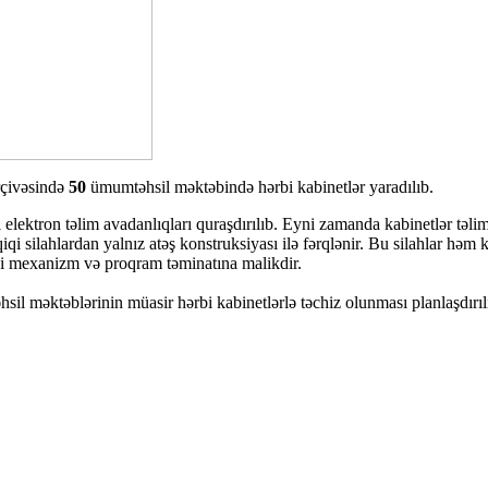
ərçivəsində
50
ümumtəhsil məktəbində hərbi kabinetlər yaradılıb.
l elektron təlim avadanlıqları quraşdırılıb. Eyni zamanda kabinetlər təl
qi silahlardan yalnız atəş konstruksiyası ilə fərqlənir. Bu silahlar həm
susi mexanizm və proqram təminatına malikdir.
il məktəblərinin müasir hərbi kabinetlərlə təchiz olunması planlaşdırıl