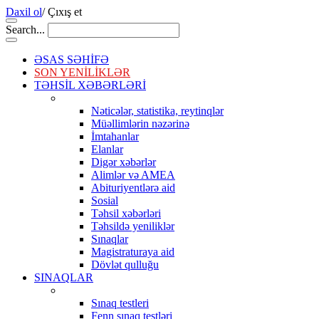
Daxil ol
/
Çıxış et
Search...
ƏSAS SƏHİFƏ
SON YENİLİKLƏR
TƏHSİL XƏBƏRLƏRİ
Nəticələr, statistika, reytinqlər
Müəllimlərin nəzərinə
İmtahanlar
Elanlar
Digər xəbərlər
Alimlər və AMEA
Abituriyentlərə aid
Sosial
Təhsil xəbərləri
Təhsildə yeniliklər
Sınaqlar
Magistraturaya aid
Dövlət qulluğu
SINAQLAR
Sınaq testleri
Fenn sınaq testləri