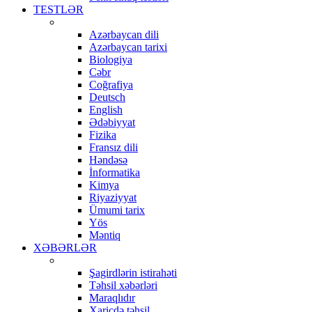
TESTLƏR
Azərbaycan dili
Azərbaycan tarixi
Biologiya
Cəbr
Coğrafiya
Deutsch
English
Ədəbiyyat
Fizika
Fransız dili
Həndəsə
İnformatika
Kimya
Riyaziyyat
Ümumi tarix
Yös
Məntiq
XƏBƏRLƏR
Şagirdlərin istirahəti
Təhsil xəbərləri
Maraqlıdır
Xaricdə təhsil