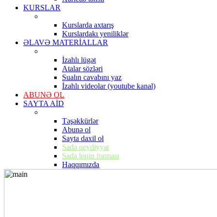
KURSLAR
Kurslarda axtarış
Kurslardakı yeniliklər
ƏLAVƏ MATERİALLAR
İzahlı lügət
Atalar sözləri
Sualın cavabını yaz
İzahlı videolar (youtube kanal)
ABUNƏ OL
SAYTA AİD
Təşəkkürlər
Abunə ol
Sayta daxil ol
Sadə qeydiyyat
Sadə loqin forması
Haqqımızda