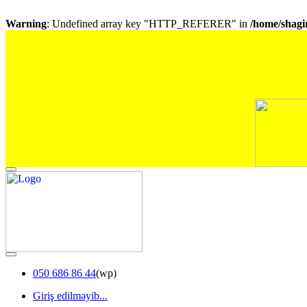
Warning
: Undefined array key "HTTP_REFERER" in
/home/shagir
050 686 86 44
(wp)
Giriş edilməyib...