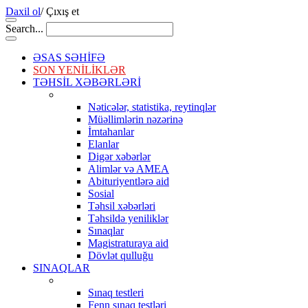
Daxil ol
/
Çıxış et
Search...
ƏSAS SƏHİFƏ
SON YENİLİKLƏR
TƏHSİL XƏBƏRLƏRİ
Nəticələr, statistika, reytinqlər
Müəllimlərin nəzərinə
İmtahanlar
Elanlar
Digər xəbərlər
Alimlər və AMEA
Abituriyentlərə aid
Sosial
Təhsil xəbərləri
Təhsildə yeniliklər
Sınaqlar
Magistraturaya aid
Dövlət qulluğu
SINAQLAR
Sınaq testleri
Fenn sınaq testləri