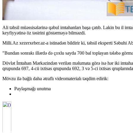
Ali təhsil müəssisələrinə qəbul imtahanları başa çatıb. Lakin bu il im
keyfiyyətinə öz təsirini göstərməyə bilməzdi.
Milli.Az xezerxeber.az-a istinadən bildirir ki, təhsil eksperti Səbuhi
"Bundan sonrakı illərdə də çoxlu sayda 700 bal toplayan tələbə görmə
Dövlət İmtahan Mərkəzindən verilən məlumata görə isə hər iki imtahan n
qrupunda 697, 4-cü ixtisas qrupunda 692, 3 və 5-ci ixtisas qruplarında
Mövzu ilə bağlı daha ətraflı videomaterialı təqdim edirik:
Paylaşmağı unutma