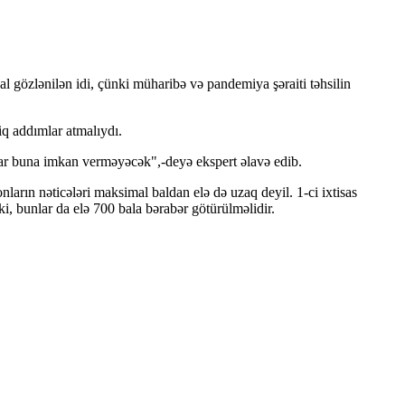
al gözlənilən idi, çünki müharibə və pandemiya şəraiti təhsilin
iq addımlar atmalıydı.
lar buna imkan verməyəcək",-deyə ekspert əlavə edib.
ların nəticələri maksimal baldan elə də uzaq deyil. 1-ci ixtisas
i, bunlar da elə 700 bala bərabər götürülməlidir.