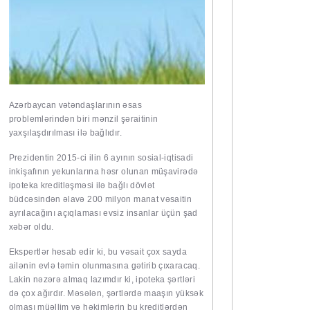
Azərbaycan vətəndaşlarının əsas
problemlərindən biri mənzil şəraitinin
yaxşılaşdırılması ilə bağlıdır.
Prezidentin 2015-ci ilin 6 ayının sosial-iqtisadi
inkişafının yekunlarına həsr olunan müşavirədə
ipoteka kreditləşməsi ilə bağlı dövlət
büdcəsindən əlavə 200 milyon manat vəsaitin
ayrılacağını açıqlaması evsiz insanlar üçün şad
xəbər oldu.
Ekspertlər hesab edir ki, bu vəsait çox sayda
ailənin evlə təmin olunmasına gətirib çıxaracaq.
Lakin nəzərə almaq lazımdır ki, ipoteka şərtləri
də çox ağırdır. Məsələn, şərtlərdə maaşın yüksək
olması müəllim və həkimlərin bu kreditlərdən