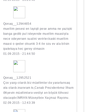
Qonaq__12944654
muellim pesesi en layiqli pese amma ne yaziqki
banga gedib pul isteyende muellim maasiiyla
nece odeyersen sualini verirler.kaski muellim
maasi o qeder olsunki 3-4 ile ozu ev ala bilsin
ipatekaya hec gerey olmasin
01.09.2015 - 21:44:50
Qonaq__12952521
Çox yaxşı olardı.biz müəllimlər də yararlansaq
əla olardı.inanıram kı,Cənab Prezıdentımız İlham
Əliyevin müəllimlərə verdiyi ən böyük töhvəsi
olacaqdır.İMRAN Müseyibov Xaçmaz Rayonu.
02.09.2015 - 12:43:39