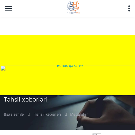
Warning
: Undefined array key "HTTP_REFERER" in
/home/shagirdinfo/public_html/articles/article_main_file.php
on line
16
Təhsil xəbərləri
Əsas səhifə
Təhsil xəbərləri
Məqalələr