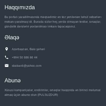
Haqqımızda
Bu portalı yaradılmasında məqsədimiz ən tez yenilənən təhsil xəbərlərı
məkanı yaratmaq idi. Burada sizlər heç yerdə olmayan testlər, sınaqlar,
gündəlik dərslərin yoxlanılması imkanı tapacaqsınız.
Əlaqə
Azərbaycan, Bakı şəhəri
+994 50 686 86 44
sbabanli@yahoo.com
Abunə
......
Xüsusi kampaniyalar, endirimlər, sınaqlar haqqında ən birinci məlumat
almaq üçün abunə olun (PULSUZDUR)