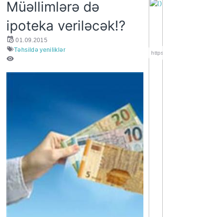
Müəllimlərə də
ipoteka veriləcək!?
01.09.2015
Təhsildə yeniliklər
https://wa.me/994552244