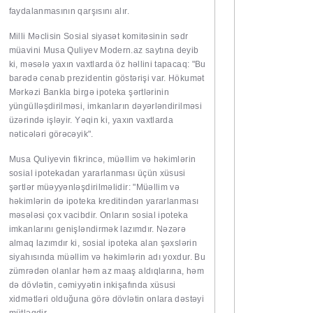
faydalanmasının qarşısını alır.
Milli Məclisin Sosial siyasət komitəsinin sədr
müavini Musa Quliyev Modern.az saytına deyib
ki, məsələ yaxın vaxtlarda öz həllini tapacaq: "Bu
barədə cənab prezidentin göstərişi var. Hökumət
Mərkəzi Bankla birgə ipoteka şərtlərinin
yüngülləşdirilməsi, imkanların dəyərləndirilməsi
üzərində işləyir. Yəqin ki, yaxın vaxtlarda
nəticələri görəcəyik".
Musa Quliyevin fikrincə, müəllim və həkimlərin
sosial ipotekadan yararlanması üçün xüsusi
şərtlər müəyyənləşdirilməlidir: "Müəllim və
həkimlərin də ipoteka kreditindən yararlanması
məsələsi çox vacibdir. Onların sosial ipoteka
imkanlarını genişləndirmək lazımdır. Nəzərə
almaq lazımdır ki, sosial ipoteka alan şəxslərin
siyahısında müəllim və həkimlərin adı yoxdur. Bu
zümrədən olanlar həm az maaş aldıqlarına, həm
də dövlətin, cəmiyyətin inkişafında xüsusi
xidmətləri olduğuna görə dövlətin onlara dəstəyi