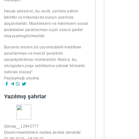
mütləqdir.
Hesab edirəm ki, bu vacib, yerində edilən
təklifdir və hökumət də bunun üzərində
düşünməlidir. Müəllimlərin və həkimlərin sosial
ipotekadan yararlanması üçün xüsusi şərtlər
müəyyənləşdirilməlidir.
Bununla onların da uzunmüddətli kreditdən
yararlanması və mənzil şəraitinin
yaxşılaşdırılması mümkündür. Məncə, bu,
sözügedən peşə sahiblərinə yüksək hörmətin
nəticəsi olacaq".
Paylaşmağı unutma
Yazılmış şəhrlər
Qonaq__12942777
Dovlet mwellimlere mutleq destek olmalidir.
01.09.2015 - 18:26:43