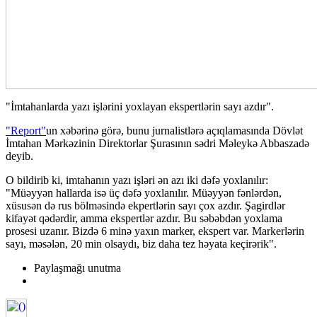
"İmtahanlarda yazı işlərini yoxlayan ekspertlərin sayı azdır".
"Report"
un xəbərinə görə, bunu jurnalistlərə açıqlamasında Dövlət
İmtahan Mərkəzinin Direktorlar Şurasının sədri Məleykə Abbaszadə
deyib.
O bildirib ki, imtahanın yazı işləri ən azı iki dəfə yoxlanılır:
"Müəyyən hallarda isə üç dəfə yoxlanılır. Müəyyən fənlərdən,
xüsusən də rus bölməsində ekpertlərin sayı çox azdır. Şagirdlər
kifayət qədərdir, amma ekspertlər azdır. Bu səbəbdən yoxlama
prosesi uzanır. Bizdə 6 minə yaxın marker, ekspert var. Markerlərin
sayı, məsələn, 20 min olsaydı, biz daha tez həyata keçirərik".
Paylaşmağı unutma