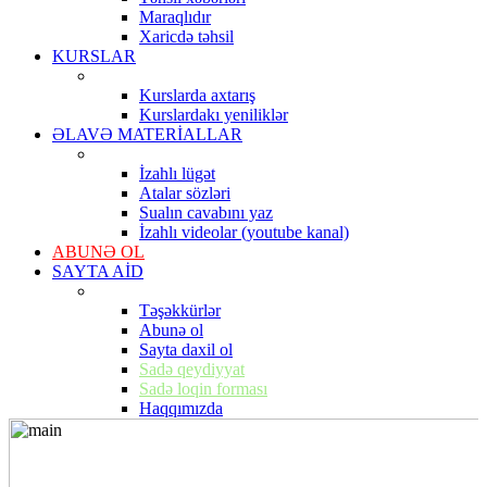
Maraqlıdır
Xaricdə təhsil
KURSLAR
Kurslarda axtarış
Kurslardakı yeniliklər
ƏLAVƏ MATERİALLAR
İzahlı lügət
Atalar sözləri
Sualın cavabını yaz
İzahlı videolar (youtube kanal)
ABUNƏ OL
SAYTA AİD
Təşəkkürlər
Abunə ol
Sayta daxil ol
Sadə qeydiyyat
Sadə loqin forması
Haqqımızda