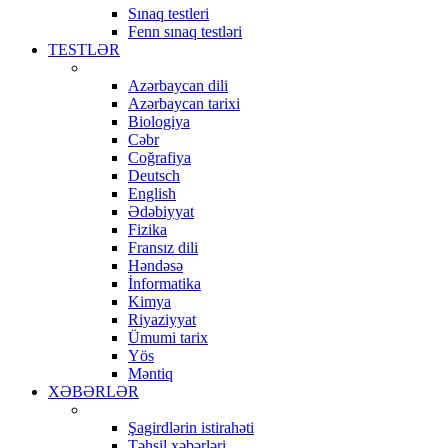
Sınaq testleri
Fenn sınaq testləri
TESTLƏR
Azərbaycan dili
Azərbaycan tarixi
Biologiya
Cəbr
Coğrafiya
Deutsch
English
Ədəbiyyat
Fizika
Fransız dili
Həndəsə
İnformatika
Kimya
Riyaziyyat
Ümumi tarix
Yös
Məntiq
XƏBƏRLƏR
Şagirdlərin istirahəti
Təhsil xəbərləri