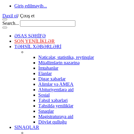
Giriş edilməyib...
Daxil ol
/
Çıxış et
Search...
ƏSAS SƏHİFƏ
SON YENİLİKLƏR
TƏHSİL XƏBƏRLƏRİ
Nəticələr, statistika, reytinqlər
Müəllimlərin nəzərinə
İmtahanlar
Elanlar
Digər xəbərlər
Alimlər və AMEA
Abituriyentlərə aid
Sosial
Təhsil xəbərləri
Təhsildə yeniliklər
Sınaqlar
Magistraturaya aid
Dövlət qulluğu
SINAQLAR