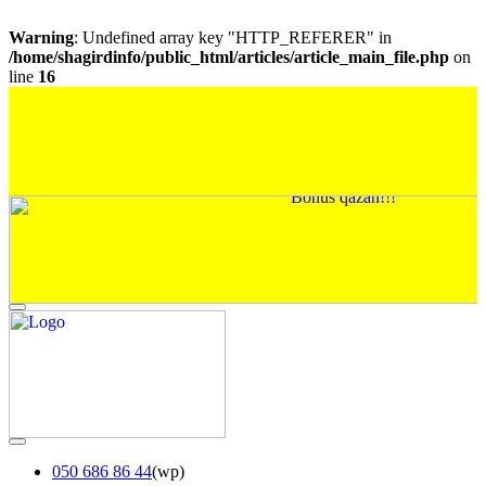
Warning
: Undefined array key "HTTP_REFERER" in
/home/shagirdinfo/public_html/articles/article_main_file.php
on
line
16
050 686 86 44
(wp)