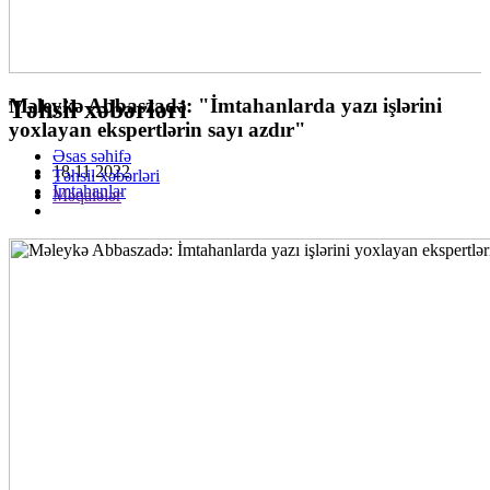
Məleykə Abbaszadə: "İmtahanlarda yazı işlərini
Təhsil xəbərləri
yoxlayan ekspertlərin sayı azdır"
Əsas səhifə
18.11.2022
Təhsil xəbərləri
İmtahanlar
Məqalələr