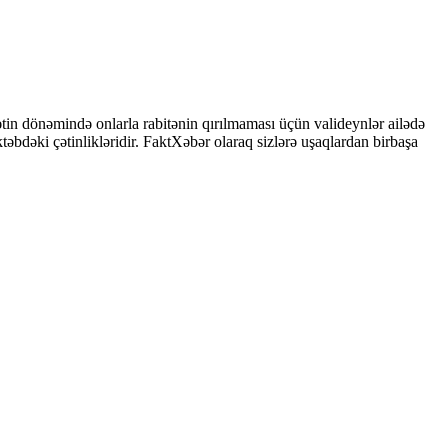
çətin dönəmində onlarla rabitənin qırılmaması üçün valideynlər ailədə
təbdəki çətinlikləridir. FaktXəbər olaraq sizlərə uşaqlardan birbaşa