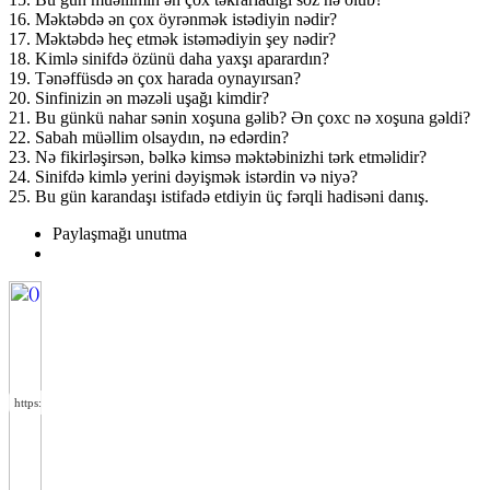
16. Məktəbdə ən çox öyrənmək istədiyin nədir?
17. Məktəbdə heç etmək istəmədiyin şey nədir?
18. Kimlə sinifdə özünü daha yaxşı aparardın?
19. Tənəffüsdə ən çox harada oynayırsan?
20. Sinfinizin ən məzəli uşağı kimdir?
21. Bu günkü nahar sənin xoşuna gəlib? Ən çoxc nə xoşuna gəldi?
22. Sabah müəllim olsaydın, nə edərdin?
23. Nə fikirləşirsən, bəlkə kimsə məktəbinizhi tərk etməlidir?
24. Sinifdə kimlə yerini dəyişmək istərdin və niyə?
25. Bu gün karandaşı istifadə etdiyin üç fərqli hadisəni danış.
Paylaşmağı unutma
https://wa.me/994552244433