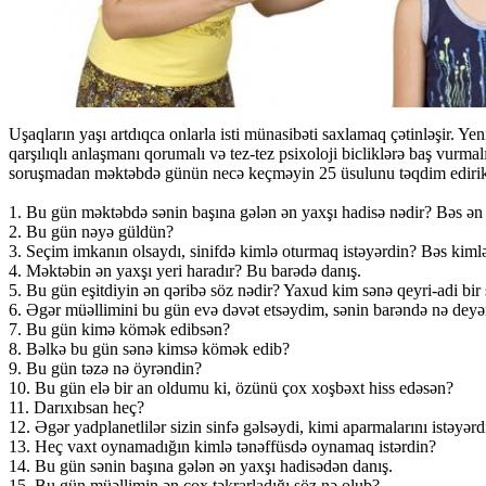
Uşaqların yaşı artdıqca onlarla isti münasibəti saxlamaq çətinləşir. Ye
qarşılıqlı anlaşmanı qorumalı və tez-tez psixoloji bicliklərə baş vurma
soruşmadan məktəbdə günün necə keçməyin 25 üsulunu təqdim edirik
1. Bu gün məktəbdə sənin başına gələn ən yaxşı hadisə nədir? Bəs ən 
2. Bu gün nəyə güldün?
3. Seçim imkanın olsaydı, sinifdə kimlə oturmaq istəyərdin? Bəs kiml
4. Məktəbin ən yaxşı yeri haradır? Bu barədə danış.
5. Bu gün eşitdiyin ən qəribə söz nədir? Yaxud kim sənə qeyri-adi bir
6. Əgər müəllimini bu gün evə dəvət etsəydim, sənin barəndə nə deyə
7. Bu gün kimə kömək edibsən?
8. Bəlkə bu gün sənə kimsə kömək edib?
9. Bu gün təzə nə öyrəndin?
10. Bu gün elə bir an oldumu ki, özünü çox xoşbəxt hiss edəsən?
11. Darıxıbsan heç?
12. Əgər yadplanetlilər sizin sinfə gəlsəydi, kimi aparmalarını istəyərd
13. Heç vaxt oynamadığın kimlə tənəffüsdə oynamaq istərdin?
14. Bu gün sənin başına gələn ən yaxşı hadisədən danış.
15. Bu gün müəllimin ən çox təkrarladığı söz nə olub?