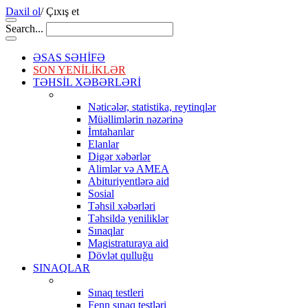
Daxil ol
/
Çıxış et
Search...
ƏSAS SƏHİFƏ
SON YENİLİKLƏR
TƏHSİL XƏBƏRLƏRİ
Nəticələr, statistika, reytinqlər
Müəllimlərin nəzərinə
İmtahanlar
Elanlar
Digər xəbərlər
Alimlər və AMEA
Abituriyentlərə aid
Sosial
Təhsil xəbərləri
Təhsildə yeniliklər
Sınaqlar
Magistraturaya aid
Dövlət qulluğu
SINAQLAR
Sınaq testleri
Fenn sınaq testləri