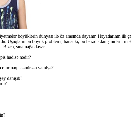
niyetmələr böyüklərin dünyası ilə öz arasında dayanır. Həyatlarının ilk 
lıdır. Uşaqların ən böyük problemi, hansı ki, bu barədə danışmırlar - mək
. Bizcə, sınamağa dəyər.
pis hadisə nədir?
ə oturmaq istəmirsən və niyə?
 şey danışıb?
rdi?
in?