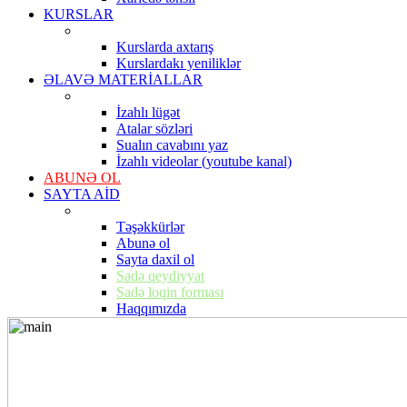
KURSLAR
Kurslarda axtarış
Kurslardakı yeniliklər
ƏLAVƏ MATERİALLAR
İzahlı lügət
Atalar sözləri
Sualın cavabını yaz
İzahlı videolar (youtube kanal)
ABUNƏ OL
SAYTA AİD
Təşəkkürlər
Abunə ol
Sayta daxil ol
Sadə qeydiyyat
Sadə loqin forması
Haqqımızda