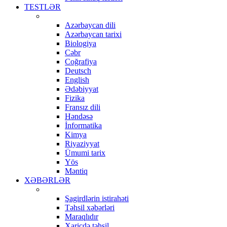
TESTLƏR
Azərbaycan dili
Azərbaycan tarixi
Biologiya
Cəbr
Coğrafiya
Deutsch
English
Ədəbiyyat
Fizika
Fransız dili
Həndəsə
İnformatika
Kimya
Riyaziyyat
Ümumi tarix
Yös
Məntiq
XƏBƏRLƏR
Şagirdlərin istirahəti
Təhsil xəbərləri
Maraqlıdır
Xaricdə təhsil