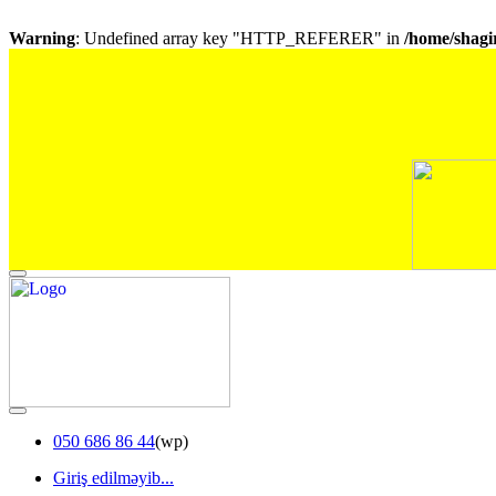
Warning
: Undefined array key "HTTP_REFERER" in
/home/shagir
050 686 86 44
(wp)
Giriş edilməyib...