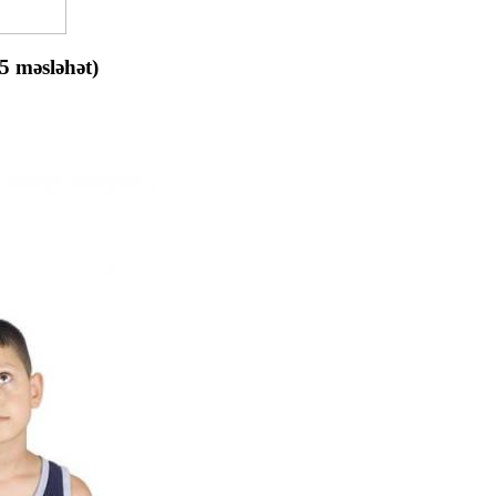
25 məsləhət)