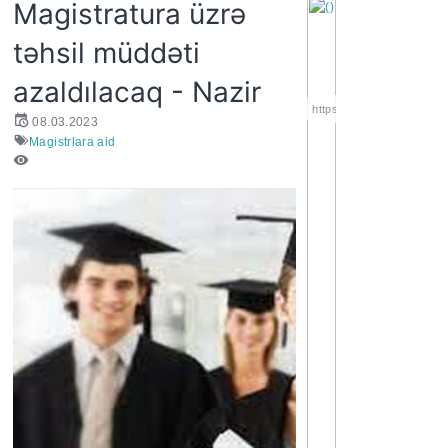
Magistratura üzrə
təhsil müddəti
azaldılacaq - Nazir
https://wa.me/994552244
08.03.2023
Magistrlara aid