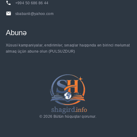
+994 50 686 86 44
sbabanli@yahoo.com
Abunə
......
Xüsusi kampaniyalar, endirimlər, sınaqlar haqqında ən birinci məlumat
almaq üçün abunə olun (PULSUZDUR)
©
2026
Bütün hüquqlar qorunur.