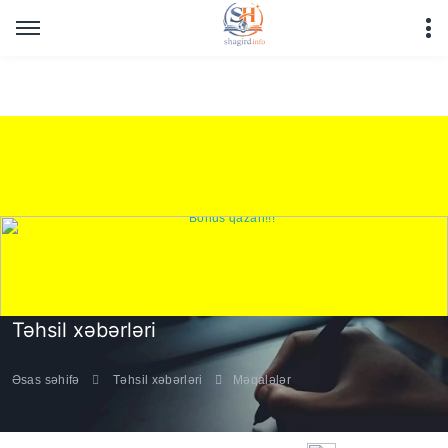
Warning
: Undefined array key "HTTP_REFERER" in
/home/shagirdinfo/public_html/articles/article_main_file.php
on line
16
Təhsil xəbərləri
Əsas səhifə
Təhsil xəbərləri
Məqalələr