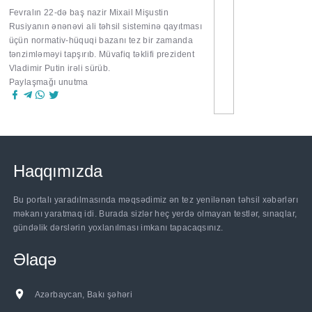
Fevralın 22-də baş nazir Mixail Mişustin
Rusiyanın ənənəvi ali təhsil sisteminə qayıtması
üçün normativ-hüquqi bazanı tez bir zamanda
tənzimləməyi tapşırıb. Müvafiq təklifi prezident
Vladimir Putin irəli sürüb.
Paylaşmağı unutma
Haqqımızda
Bu portalı yaradılmasında məqsədimiz ən tez yenilənən təhsil xəbərlərı
məkanı yaratmaq idi. Burada sizlər heç yerdə olmayan testlər, sınaqlar,
gündəlik dərslərin yoxlanılması imkanı tapacaqsınız.
Əlaqə
Azərbaycan, Bakı şəhəri