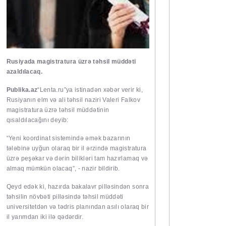
Rusiyada magistratura üzrə təhsil müddəti
azaldılacaq.
Publika.az
“Lenta.ru”ya istinadən xəbər verir ki,
Rusiyanın elm və ali təhsil naziri Valeri Falkov
magistratura üzrə təhsil müddətinin
qısaldılacağını deyib:
“Yeni koordinat sistemində əmək bazarının
tələbinə uyğun olaraq bir il ərzində magistratura
üzrə peşəkar və dərin bilikləri tam hazırlamaq və
almaq mümkün olacaq”, - nazir bildirib.
Qeyd edək ki, hazırda bakalavr pilləsindən sonra
təhsilin növbəti pilləsində təhsil müddəti
universitetdən və tədris planından asılı olaraq bir
il yarımdan iki ilə qədərdir.