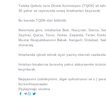
Tələbə Qəbulu üzrə Dövlət Komissiyası (TQDK) ali təhsi
30 şəhər və rayonunda sınaq imtahanları keçirəcək.
Bu barədə TQDK-dan bildirilib.
Məlumata görə, imtahanlar Bakı, Naxçıvan, Gəncə, Sum
Xaçmaz, Qazax, Tovuz, Yevlax, Zaqatala, Tərtər, Kürdəm
Muxtar Respublikasının Babək, Kəngərli, Ordubad, Sədə
olunacaq.
İmtahanda iştirak etmək üçün yazılış internet vasitəsil
İmtahan binalarına buraxılış yalnız abituriyentin özün
keçiriləcək.
Başqasının (valideyninin, digər qohumunun və s.) şəxsi
buraxılmayacaqlar.
Paylaşmağı unutma