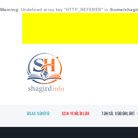
Warning
: Undefined array key "HTTP_REFERER" in
/home/shagir
ƏSAS SƏHİFƏ
SON YENİLİKLƏR
TƏHSİL XƏBƏRLƏRİ