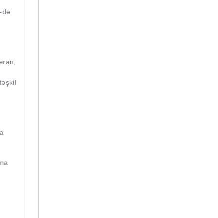
3-də
əran,
əşkil
ta
ına