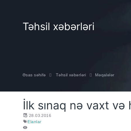
Təhsil xəbərləri
Əsas səhifə
Təhsil xəbərləri
Məqalələr
İlk sınaq nə vaxt və
28.03.2016
Elanlar