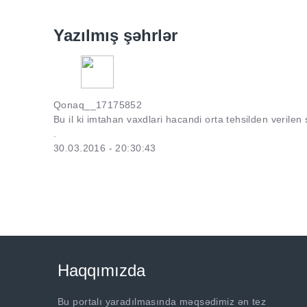
Yazılmış şəhrlər
Qonaq__17175852
Bu il ki imtahan vaxdlari hacandi orta tehsilden verilen
.
30.03.2016 - 20:30:43
Haqqımızda
Bu portalı yaradılmasında məqsədimiz ən tez