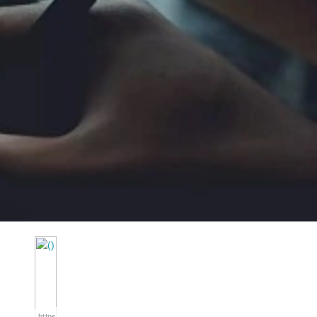
https://wa.me/994552244433