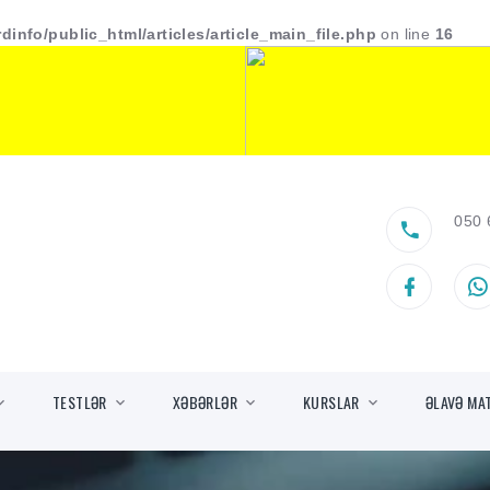
dinfo/public_html/articles/article_main_file.php
on line
16
050 
TESTLƏR
XƏBƏRLƏR
KURSLAR
ƏLAVƏ MA