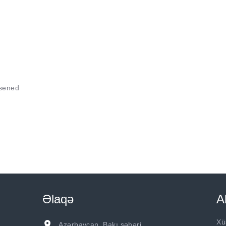
 sened
Əlaqə
A
Xü
Azərbaycan, Bakı şəhəri