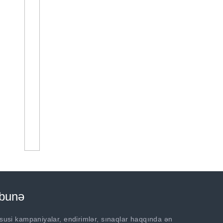
bunə
susi kampaniyalar, endirimlər, sınaqlar haqqında ən