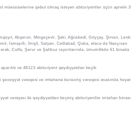
l müəssisələrinə qəbul olmaq istəyən abituriyentlər üçün aprelin 
qayıt, Abşeron, Mingəçevir, Şəki, Ağcabədi, Göyçay, Şirvan, Lənk
ir, İsmayıllı, İmişli, Salyan, Cəlilabad, Quba, eləcə də Naxçıvan
rək, Culfa, Şərur və Şahbuz rayonlarında, ümumilikdə 61 binada t
ə aparılıb və 48123 abituriyent qeydiyyatdan keçib.
ün şəxsiyyət vəsiqəsi və imtahana buraxılış vərəqəsi əsasında həya
yyət vəsiqəsi ilə qeydiyyatdan keçmiş abituriyentlər imtahan binas