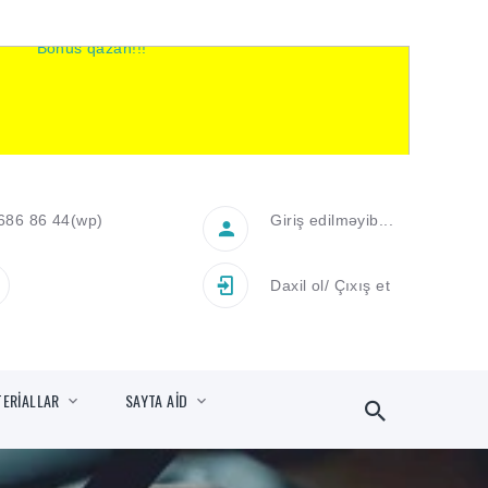
686 86 44
(wp)
Giriş edilməyib...
Daxil ol
/
Çıxış et
TERİALLAR
SAYTA AİD