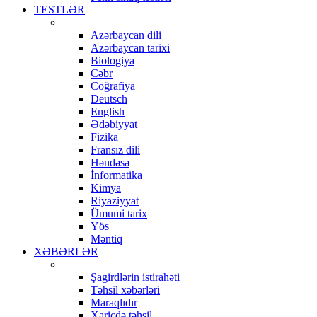
TESTLƏR
Azərbaycan dili
Azərbaycan tarixi
Biologiya
Cəbr
Coğrafiya
Deutsch
English
Ədəbiyyat
Fizika
Fransız dili
Həndəsə
İnformatika
Kimya
Riyaziyyat
Ümumi tarix
Yös
Məntiq
XƏBƏRLƏR
Şagirdlərin istirahəti
Təhsil xəbərləri
Maraqlıdır
Xaricdə təhsil