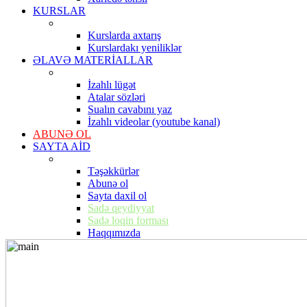
KURSLAR
Kurslarda axtarış
Kurslardakı yeniliklər
ƏLAVƏ MATERİALLAR
İzahlı lügət
Atalar sözləri
Sualın cavabını yaz
İzahlı videolar (youtube kanal)
ABUNƏ OL
SAYTA AİD
Təşəkkürlər
Abunə ol
Sayta daxil ol
Sadə qeydiyyat
Sadə loqin forması
Haqqımızda