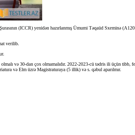
 Şurasının (ICCR) yenidən hazırlanmış Ümumi Təqaüd Sxeminə (A1201) ə
t verilib.
ur.
lmalı və 30-dan çox olmamalıdır. 2022-2023-cü tədris ili üçün tibb, feld
iatura və Elm üzrə Magistraturaya (5 illik) və s. qəbul aparılmır.