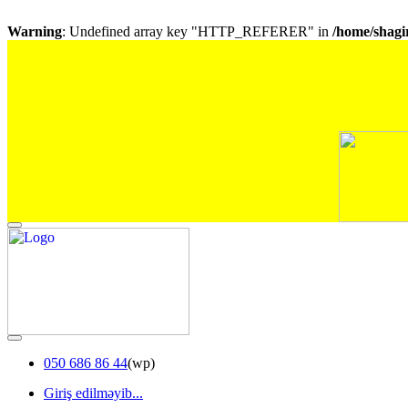
Warning
: Undefined array key "HTTP_REFERER" in
/home/shagir
050 686 86 44
(wp)
Giriş edilməyib...