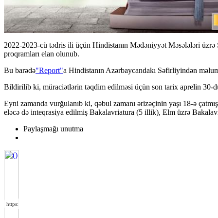
2022-2023-cü tədris ili üçün Hindistanın Mədəniyyət Məsələləri üzrə
proqramları elan olunub.
Bu barədə
"Report"
a Hindistanın Azərbaycandakı Səfirliyindən məluma
Bildirilib ki, müraciətlərin təqdim edilməsi üçün son tarix aprelin 30-d
Eyni zamanda vurğulanıb ki, qəbul zamanı ərizəçinin yaşı 18-ə çatmış o
eləcə də inteqrasiya edilmiş Bakalavriatura (5 illik), Elm üzrə Bakalavr
Paylaşmağı unutma
https://wa.me/994552244433