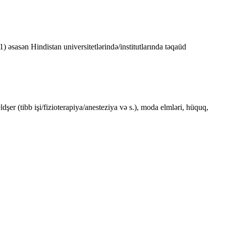
sasən Hindistan universitetlərində/institutlarında təqaüd
şer (tibb işi/fizioterapiya/anesteziya və s.), moda elmləri, hüquq,