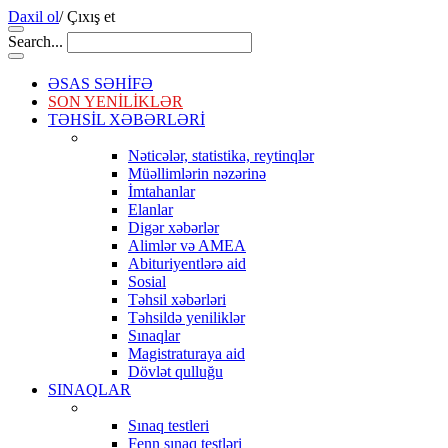
Daxil ol
/
Çıxış et
Search...
ƏSAS SƏHİFƏ
SON YENİLİKLƏR
TƏHSİL XƏBƏRLƏRİ
Nəticələr, statistika, reytinqlər
Müəllimlərin nəzərinə
İmtahanlar
Elanlar
Digər xəbərlər
Alimlər və AMEA
Abituriyentlərə aid
Sosial
Təhsil xəbərləri
Təhsildə yeniliklər
Sınaqlar
Magistraturaya aid
Dövlət qulluğu
SINAQLAR
Sınaq testleri
Fenn sınaq testləri