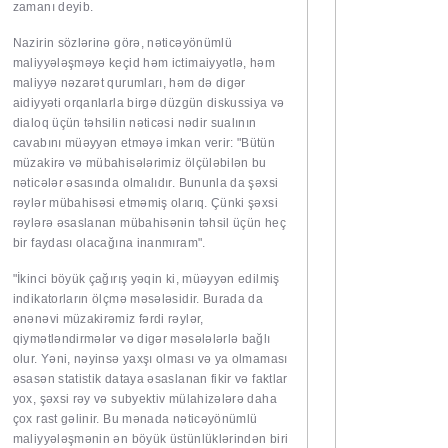
zamanı deyib.
Nazirin sözlərinə görə, nəticəyönümlü
maliyyələşməyə keçid həm ictimaiyyətlə, həm
maliyyə nəzarət qurumları, həm də digər
aidiyyəti orqanlarla birgə düzgün diskussiya və
dialoq üçün təhsilin nəticəsi nədir sualının
cavabını müəyyən etməyə imkan verir: "Bütün
müzakirə və mübahisələrimiz ölçüləbilən bu
nəticələr əsasında olmalıdır. Bununla da şəxsi
rəylər mübahisəsi etməmiş olarıq. Çünki şəxsi
rəylərə əsaslanan mübahisənin təhsil üçün heç
bir faydası olacağına inanmıram".
"İkinci böyük çağırış yəqin ki, müəyyən edilmiş
indikatorların ölçmə məsələsidir. Burada da
ənənəvi müzakirəmiz fərdi rəylər,
qiymətləndirmələr və digər məsələlərlə bağlı
olur. Yəni, nəyinsə yaxşı olması və ya olmaması
əsasən statistik dataya əsaslanan fikir və faktlar
yox, şəxsi rəy və subyektiv mülahizələrə daha
çox rast gəlinir. Bu mənada nəticəyönümlü
maliyyələşmənin ən böyük üstünlüklərindən biri