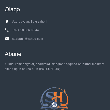
Əlaqə
Azərbaycan, Bakı şəhəri
+994 50 686 86 44
sbabanli@yahoo.com
Abunə
......
Xüsusi kampaniyalar, endirimlər, sınaqlar haqqında ən birinci məlumat
almaq üçün abunə olun (PULSUZDUR)