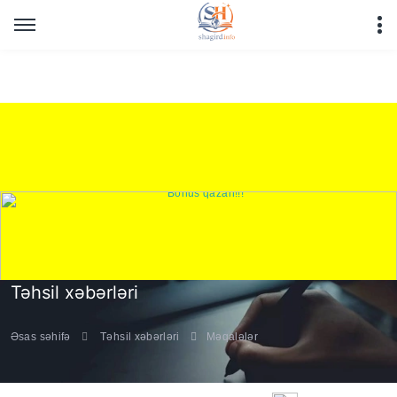
Warning
: Undefined array key "HTTP_REFERER" in
/home/shagirdinfo/public_html/articles/article_main_file.php
on line
16
Təhsil xəbərləri
Əsas səhifə
Təhsil xəbərləri
Məqalələr