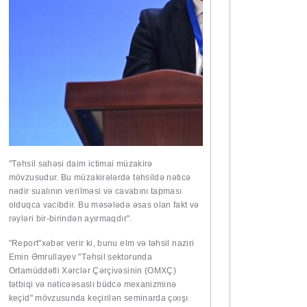
"Təhsil sahəsi daim ictimai müzakirə
mövzusudur. Bu müzakirələrdə təhsildə nəticə
nədir sualının verilməsi və cavabını tapması
olduqca vacibdir. Bu məsələdə əsas olan fakt və
rəyləri bir-birindən ayırmaqdır".
"Report"
xəbər verir ki, bunu elm və təhsil naziri
Emin Əmrullayev "Təhsil sektorunda
Ortamüddətli Xərclər Çərçivəsinin (OMXÇ)
tətbiqi və nəticəəsaslı büdcə mexanizminə
keçid" mövzusunda keçirilən seminarda çıxışı