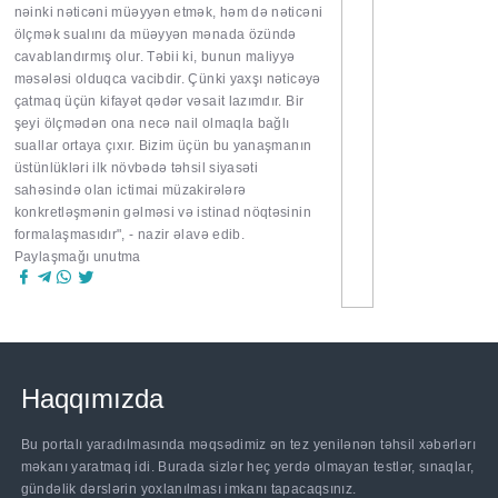
nəinki nəticəni müəyyən etmək, həm də nəticəni
ölçmək sualını da müəyyən mənada özündə
cavablandırmış olur. Təbii ki, bunun maliyyə
məsələsi olduqca vacibdir. Çünki yaxşı nəticəyə
çatmaq üçün kifayət qədər vəsait lazımdır. Bir
şeyi ölçmədən ona necə nail olmaqla bağlı
suallar ortaya çıxır. Bizim üçün bu yanaşmanın
üstünlükləri ilk növbədə təhsil siyasəti
sahəsində olan ictimai müzakirələrə
konkretləşmənin gəlməsi və istinad nöqtəsinin
formalaşmasıdır", - nazir əlavə edib.
Paylaşmağı unutma
Haqqımızda
Bu portalı yaradılmasında məqsədimiz ən tez yenilənən təhsil xəbərlərı
məkanı yaratmaq idi. Burada sizlər heç yerdə olmayan testlər, sınaqlar,
gündəlik dərslərin yoxlanılması imkanı tapacaqsınız.