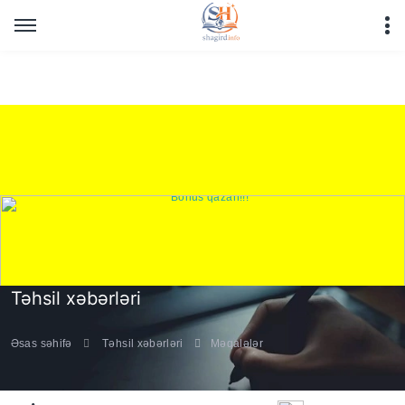
Warning
: Undefined array key "HTTP_REFERER" in
/home/shagirdinfo/public_html/articles/article_main_file.php
on line
16
Təhsil xəbərləri
Əsas səhifə
Təhsil xəbərləri
Məqalələr