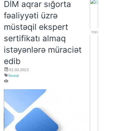
DİM aqrar sığorta
fəaliyyəti üzrə
müstəqil ekspert
https://wa.me/994552244
sertifikatı almaq
istəyənlərə müraciət
edib
01.03.2023
Sosial