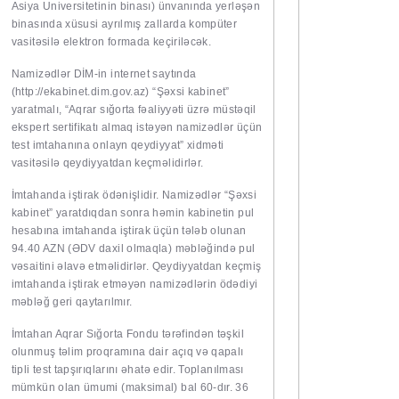
Asiya Universitetinin binası) ünvanında yerləşən
binasında xüsusi ayrılmış zallarda kompüter
vasitəsilə elektron formada keçiriləcək.
Namizədlər DİM-in internet saytında
(
http://ekabinet.dim.gov.az
) “Şəxsi kabinet”
yaratmalı, “Aqrar sığorta fəaliyyəti üzrə müstəqil
ekspert sertifikatı almaq istəyən namizədlər üçün
test imtahanına onlayn qeydiyyat” xidməti
vasitəsilə qeydiyyatdan keçməlidirlər.
İmtahanda iştirak ödənişlidir. Namizədlər “Şəxsi
kabinet” yaratdıqdan sonra həmin kabinetin pul
hesabına imtahanda iştirak üçün tələb olunan
94.40 AZN (ƏDV daxil olmaqla) məbləğində pul
vəsaitini əlavə etməlidirlər. Qeydiyyatdan keçmiş
imtahanda iştirak etməyən namizədlərin ödədiyi
məbləğ geri qaytarılmır.
İmtahan Aqrar Sığorta Fondu tərəfindən təşkil
olunmuş təlim proqramına dair açıq və qapalı
tipli test tapşırıqlarını əhatə edir. Toplanılması
mümkün olan ümumi (maksimal) bal 60-dır. 36