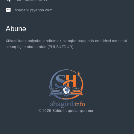
sbabanli@yahoo.com
Abunə
......
Xüsusi kampaniyalar, endirimlər, sınaqlar haqqında ən birinci məlumat
almaq üçün abunə olun (PULSUZDUR)
©
2026
Bütün hüquqlar qorunur.