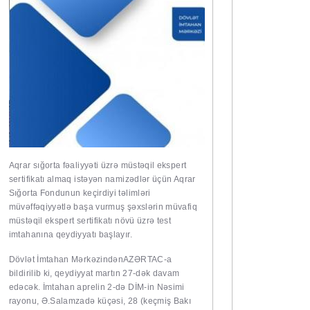
Aqrar sığorta fəaliyyəti üzrə müstəqil ekspert
sertifikatı almaq istəyən namizədlər üçün Aqrar
Sığorta Fondunun keçirdiyi təlimləri
müvəffəqiyyətlə başa vurmuş şəxslərin müvafiq
müstəqil ekspert sertifikatı növü üzrə test
imtahanına qeydiyyatı başlayır.
Dövlət İmtahan Mərkəzindən
AZƏRTAC
-a
bildirilib ki, qeydiyyat martın 27-dək davam
edəcək. İmtahan aprelin 2-də DİM-in Nəsimi
rayonu, Ə.Salamzadə küçəsi, 28 (keçmiş Bakı