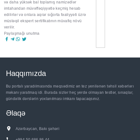
və daha yüksək bal toplamış namizədlər
imtahandan müvəffəqiyyətlə keçmiş hesab
edilirlər və onlara aqrar sığorta fəaliyyəti üzrə
müstəqil ekspert sertifikatının müvafiq növü
verilir.
Paylaşmağı unutma
Haqqımızda
Bu portalı yaradılmasında məqsədimiz ən tez yenilənən təhsil xəbərlərı
məkanı yaratmaq idi. Burada sizlər heç yerdə olmayan testlər, sınaqlar,
gündəlik dərslərin yoxlanılması imkanı tapacaqsınız.
Əlaqə
Azərbaycan, Bakı şəhəri
+994 50 686 86 44