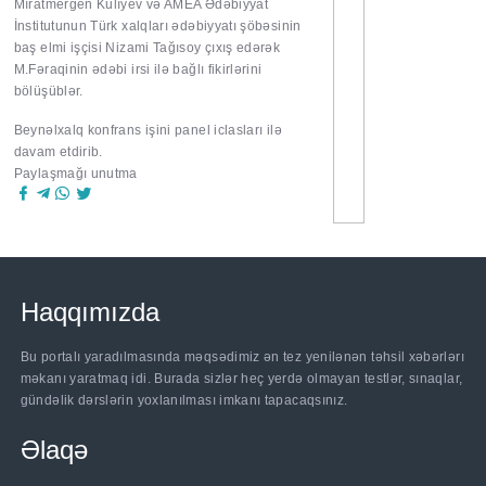
Mıratmergen Kulıyev və AMEA Ədəbiyyat
İnstitutunun Türk xalqları ədəbiyyatı şöbəsinin
baş elmi işçisi Nizami Tağısoy çıxış edərək
M.Fəraqinin ədəbi irsi ilə bağlı fikirlərini
bölüşüblər.
Beynəlxalq konfrans işini panel iclasları ilə
davam etdirib.
Paylaşmağı unutma
Haqqımızda
Bu portalı yaradılmasında məqsədimiz ən tez yenilənən təhsil xəbərlərı
məkanı yaratmaq idi. Burada sizlər heç yerdə olmayan testlər, sınaqlar,
gündəlik dərslərin yoxlanılması imkanı tapacaqsınız.
Əlaqə