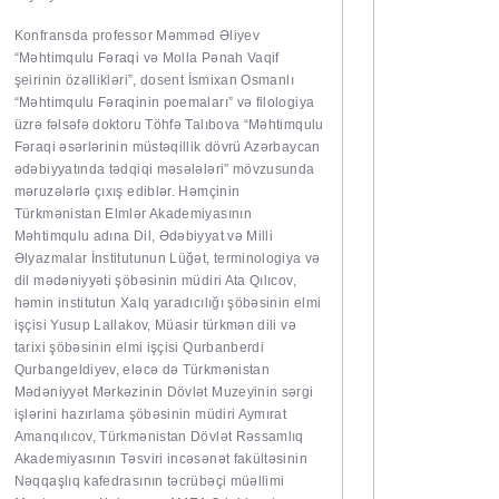
Konfransda professor Məmməd Əliyev
“Məhtimqulu Fəraqi və Molla Pənah Vaqif
şeirinin özəllikləri”, dosent İsmixan Osmanlı
“Məhtimqulu Fəraqinin poemaları” və filologiya
üzrə fəlsəfə doktoru Töhfə Talıbova “Məhtimqulu
Fəraqi əsərlərinin müstəqillik dövrü Azərbaycan
ədəbiyyatında tədqiqi məsələləri” mövzusunda
məruzələrlə çıxış ediblər. Həmçinin
Türkmənistan Elmlər Akademiyasının
Məhtimqulu adına Dil, Ədəbiyyat və Milli
Əlyazmalar İnstitutunun Lüğət, terminologiya və
dil mədəniyyəti şöbəsinin müdiri Ata Qılıcov,
həmin institutun Xalq yaradıcılığı şöbəsinin elmi
işçisi Yusup Lallakov, Müasir türkmən dili və
tarixi şöbəsinin elmi işçisi Qurbanberdi
Qurbangeldiyev, eləcə də Türkmənistan
Mədəniyyət Mərkəzinin Dövlət Muzeyinin sərgi
işlərini hazırlama şöbəsinin müdiri Aymırat
Amanqılıcov, Türkmənistan Dövlət Rəssamlıq
Akademiyasının Təsviri incəsənət fakültəsinin
Nəqqaşlıq kafedrasının təcrübəçi müəllimi