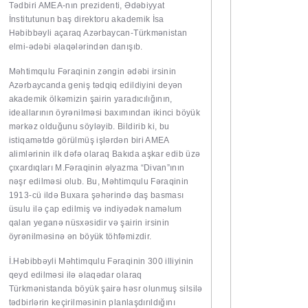
Tədbiri AMEA-nın prezidenti, Ədəbiyyat
İnstitutunun baş direktoru akademik İsa
Həbibbəyli açaraq Azərbaycan-Türkmənistan
elmi-ədəbi əlaqələrindən danışıb.
Məhtimqulu Fəraqinin zəngin ədəbi irsinin
Azərbaycanda geniş tədqiq edildiyini deyən
akademik ölkəmizin şairin yaradıcılığının,
ideallarının öyrənilməsi baxımından ikinci böyük
mərkəz olduğunu söyləyib. Bildirib ki, bu
istiqamətdə görülmüş işlərdən biri AMEA
alimlərinin ilk dəfə olaraq Bakıda aşkar edib üzə
çıxardıqları M.Fəraqinin əlyazma “Divan”ının
nəşr edilməsi olub. Bu, Məhtimqulu Fəraqinin
1913-cü ildə Buxara şəhərində daş basması
üsulu ilə çap edilmiş və indiyədək naməlum
qalan yeganə nüsxəsidir və şairin irsinin
öyrənilməsinə ən böyük töhfəmizdir.
İ.Həbibbəyli Məhtimqulu Fəraqinin 300 illiyinin
qeyd edilməsi ilə əlaqədar olaraq
Türkmənistanda böyük şairə həsr olunmuş silsilə
tədbirlərin keçirilməsinin planlaşdırıldığını