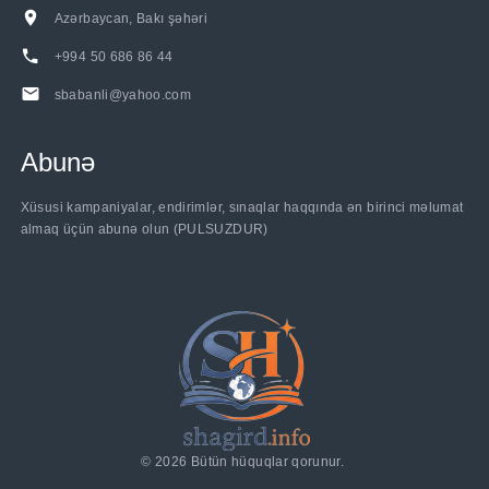
Azərbaycan, Bakı şəhəri
+994 50 686 86 44
sbabanli@yahoo.com
Abunə
......
Xüsusi kampaniyalar, endirimlər, sınaqlar haqqında ən birinci məlumat
almaq üçün abunə olun (PULSUZDUR)
©
2026
Bütün hüquqlar qorunur.