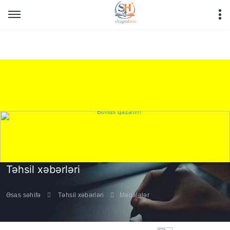
Warning
: Undefined array key "HTTP_REFERER" in
/home/shagirdinfo/public_html/articles/article_main_file.php
on line
16
Təhsil xəbərləri
Əsas səhifə
Təhsil xəbərləri
Məqalələr