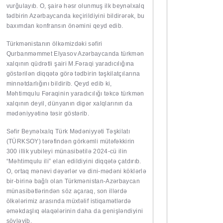
vurğulayıb. O, şairə həsr olunmuş ilk beynəlxalq
tədbirin Azərbaycanda keçirildiyini bildirərək, bu
baxımdan konfransın önəmini qeyd edib.
Türkmənistanın ölkəmizdəki səfiri
Qurbanməmmet Elyasov Azərbaycanda türkmən
xalqının qüdrətli şairi M.Fəraqi yaradıcılığına
göstərilən diqqətə görə tədbirin təşkilatçılarına
minnətdarlığını bildirib. Qeyd edib ki,
Məhtimqulu Fəraqinin yaradıcılığı təkcə türkmən
xalqının deyil, dünyanın digər xalqlarının da
mədəniyyətinə təsir göstərib.
Səfir Beynəlxalq Türk Mədəniyyəti Təşkilatı
(TÜRKSOY) tərəfindən görkəmli mütəfəkkirin
300 illik yubileyi münasibətilə 2024-cü ilin
“Məhtimqulu ili” elan edildiyini diqqətə çatdırıb.
O, ortaq mənəvi dəyərlər və dini-mədəni köklərlə
bir-birinə bağlı olan Türkmənistan-Azərbaycan
münasibətlərindən söz açaraq, son illərdə
ölkələrimiz arasında müxtəlif istiqamətlərdə
əməkdaşlıq əlaqələrinin daha da genişləndiyini
söyləyib.