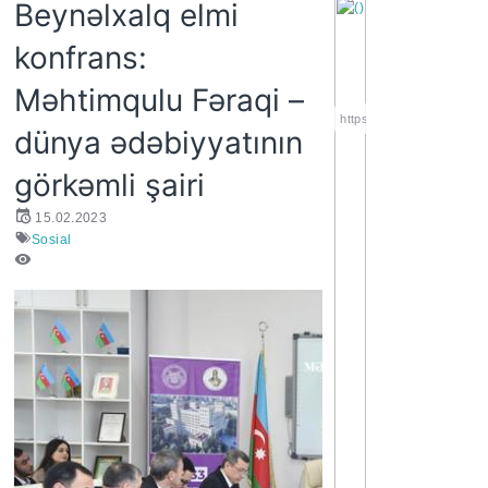
Beynəlxalq elmi
konfrans:
Məhtimqulu Fəraqi –
https://wa.me/994552244
dünya ədəbiyyatının
görkəmli şairi
15.02.2023
Sosial