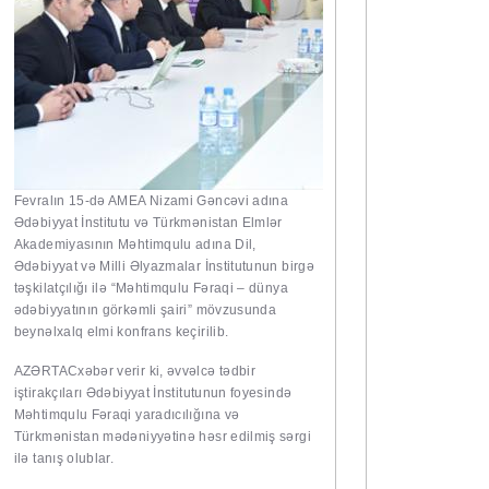
Fevralın 15-də AMEA Nizami Gəncəvi adına
Ədəbiyyat İnstitutu və Türkmənistan Elmlər
Akademiyasının Məhtimqulu adına Dil,
Ədəbiyyat və Milli Əlyazmalar İnstitutunun birgə
təşkilatçılığı ilə “Məhtimqulu Fəraqi – dünya
ədəbiyyatının görkəmli şairi” mövzusunda
beynəlxalq elmi konfrans keçirilib.
AZƏRTAC
xəbər verir ki, əvvəlcə tədbir
iştirakçıları Ədəbiyyat İnstitutunun foyesində
Məhtimqulu Fəraqi yaradıcılığına və
Türkmənistan mədəniyyətinə həsr edilmiş sərgi
ilə tanış olublar.