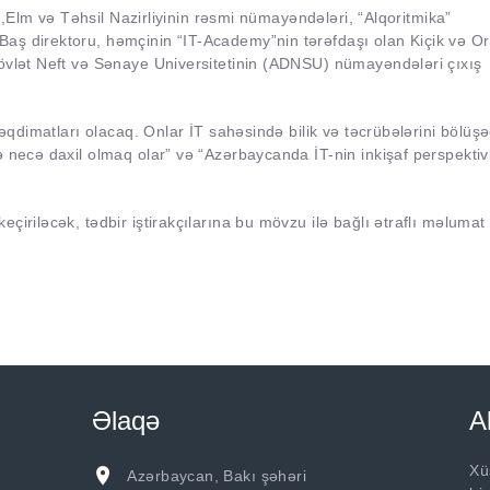
in,Elm və Təhsil Nazirliyinin rəsmi nümayəndələri, “Alqoritmika”
aş direktoru, həmçinin “IT-Academy”nin tərəfdaşı olan Kiçik və Or
Dövlət Neft və Sənaye Universitetinin (ADNSU) nümayəndələri çıxış
təqdimatları olacaq. Onlar İT sahəsində bilik və təcrübələrini bölüş
 necə daxil olmaq olar” və “Azərbaycanda İT-nin inkişaf perspektivl
çiriləcək, tədbir iştirakçılarına bu mövzu ilə bağlı ətraflı məlumat
Əlaqə
A
Xü
Azərbaycan, Bakı şəhəri