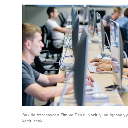
Bakıda Azərbaycan Elm və Təhsil Nazirliyi və İqtisadiyy
keçiriləcək.