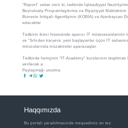
“Report” xəbər verir ki, tədbirdə İqtisadiyyat Nazirliyin
Beynəlxalq Proqramlaşdırma və Riyaziyyat Məktəbinin B
Biznesin İnkişafı Agentliyinin (KOBİA) və Azərbaycan 
edəcəklər.
Tədbirin ikinci hissəsində aparıcı İT mütəxəssislərinin 
və “Sıfırdan karyera: yeni başlayanlar üçün İT sahəsinə
mövzularında müzakirələr aparacaqlar.
Tədbirdə həmçinin “IT-Academy” kurslarının təqdimatı ke
veriləcək.a
Paylaşmağı unutma
Haqqımızda
Bu portalı yaradılmasında məqsədimiz ən tez