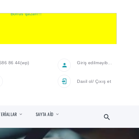
686 86 44
(wp)
Giriş edilməyib...
Daxil ol
/
Çıxış et
TERİALLAR
SAYTA AİD