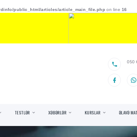
dinfo/public_html/articles/article_main_file.php
on line
16
050 
TESTLƏR
XƏBƏRLƏR
KURSLAR
ƏLAVƏ MA