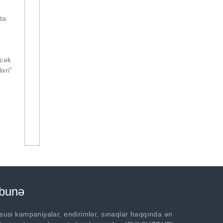
ta
əcək
əri”
bunə
susi kampaniyalar, endirimlər, sınaqlar haqqında ən