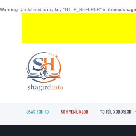
Warning
: Undefined array key "HTTP_REFERER" in
/home/shagir
ƏSAS SƏHİFƏ
SON YENİLİKLƏR
TƏHSİL XƏBƏRLƏRİ