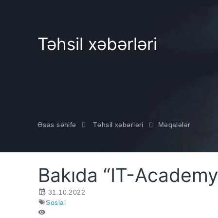
Təhsil xəbərləri
Əsas səhifə
Təhsil xəbərləri
Məqalələr
Bakıda “IT-Academy”
31.10.2022
Sosial