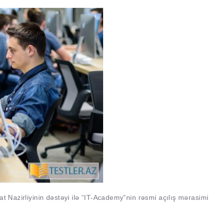
at Nazirliyinin dəstəyi ilə “IT-Academy”nin rəsmi açılış mərasimi