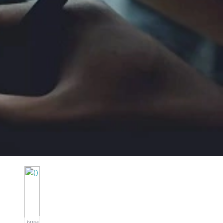
https://wa.me/994552244433