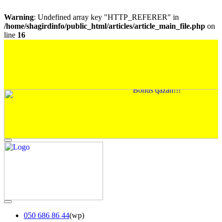
Warning
: Undefined array key "HTTP_REFERER" in
/home/shagirdinfo/public_html/articles/article_main_file.php
on
line
16
050 686 86 44
(wp)