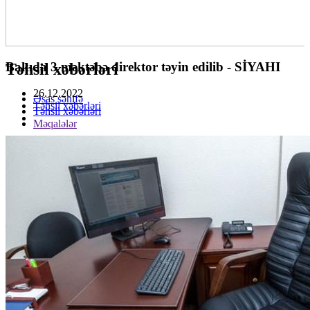
Bakıda 3 məktəbə direktor təyin edilib - SİYAHI
Təhsil xəbərləri
26.12.2022
Əsas səhifə
Təhsil xəbərləri
Təhsil xəbərləri
Məqalələr