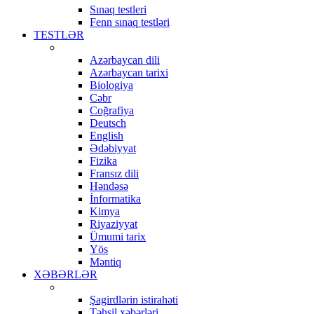
Sınaq testleri
Fenn sınaq testləri
TESTLƏR
Azərbaycan dili
Azərbaycan tarixi
Biologiya
Cəbr
Coğrafiya
Deutsch
English
Ədəbiyyat
Fizika
Fransız dili
Həndəsə
İnformatika
Kimya
Riyaziyyat
Ümumi tarix
Yös
Məntiq
XƏBƏRLƏR
Şagirdlərin istirahəti
Təhsil xəbərləri