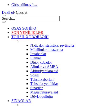
Giriş edilməyib...
Daxil ol
/
Çıxış et
Search...
ƏSAS SƏHİFƏ
SON YENİLİKLƏR
TƏHSİL XƏBƏRLƏRİ
Nəticələr, statistika, reytinqlər
Müəllimlərin nəzərinə
İmtahanlar
Elanlar
Digər xəbərlər
Alimlər və AMEA
Abituriyentlərə aid
Sosial
Təhsil xəbərləri
Təhsildə yeniliklər
Sınaqlar
Magistraturaya aid
Dövlət qulluğu
SINAQLAR