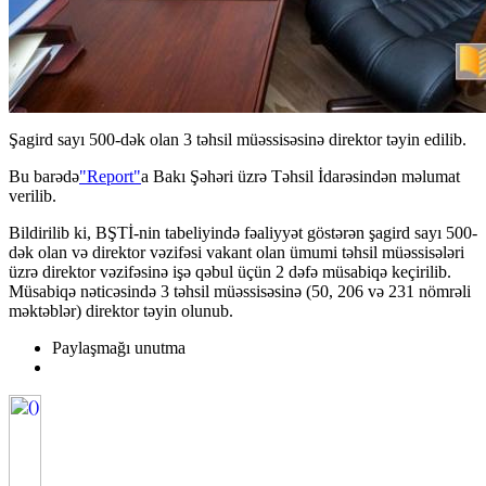
Şagird sayı 500-dək olan 3 təhsil müəssisəsinə direktor təyin edilib.
Bu barədə
"Report"
a Bakı Şəhəri üzrə Təhsil İdarəsindən məlumat
verilib.
Bildirilib ki, BŞTİ-nin tabeliyində fəaliyyət göstərən şagird sayı 500-
dək olan və direktor vəzifəsi vakant olan ümumi təhsil müəssisələri
üzrə direktor vəzifəsinə işə qəbul üçün 2 dəfə müsabiqə keçirilib.
Müsabiqə nəticəsində 3 təhsil müəssisəsinə (50, 206 və 231 nömrəli
məktəblər) direktor təyin olunub.
Paylaşmağı unutma