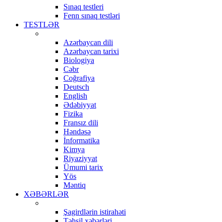
Sınaq testleri
Fenn sınaq testləri
TESTLƏR
Azərbaycan dili
Azərbaycan tarixi
Biologiya
Cəbr
Coğrafiya
Deutsch
English
Ədəbiyyat
Fizika
Fransız dili
Həndəsə
İnformatika
Kimya
Riyaziyyat
Ümumi tarix
Yös
Məntiq
XƏBƏRLƏR
Şagirdlərin istirahəti
Təhsil xəbərləri