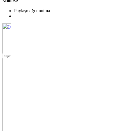
Milli.Az
Paylaşmağı unutma
https://wa.me/994552244433