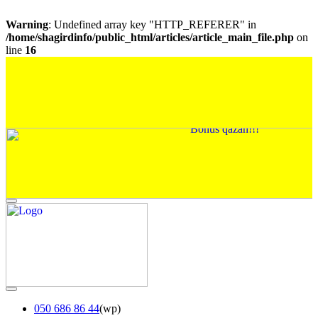
Warning
: Undefined array key "HTTP_REFERER" in
/home/shagirdinfo/public_html/articles/article_main_file.php
on
line
16
050 686 86 44
(wp)