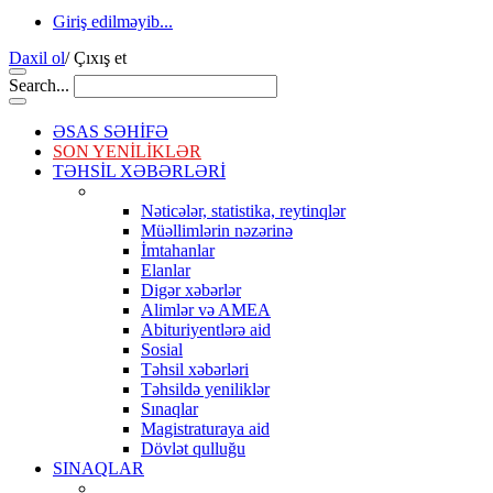
Giriş edilməyib...
Daxil ol
/
Çıxış et
Search...
ƏSAS SƏHİFƏ
SON YENİLİKLƏR
TƏHSİL XƏBƏRLƏRİ
Nəticələr, statistika, reytinqlər
Müəllimlərin nəzərinə
İmtahanlar
Elanlar
Digər xəbərlər
Alimlər və AMEA
Abituriyentlərə aid
Sosial
Təhsil xəbərləri
Təhsildə yeniliklər
Sınaqlar
Magistraturaya aid
Dövlət qulluğu
SINAQLAR