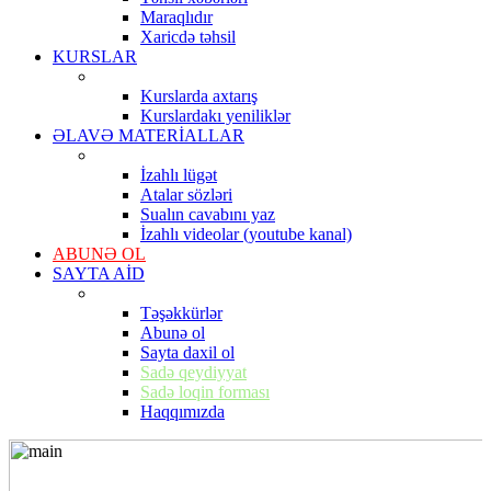
Maraqlıdır
Xaricdə təhsil
KURSLAR
Kurslarda axtarış
Kurslardakı yeniliklər
ƏLAVƏ MATERİALLAR
İzahlı lügət
Atalar sözləri
Sualın cavabını yaz
İzahlı videolar (youtube kanal)
ABUNƏ OL
SAYTA AİD
Təşəkkürlər
Abunə ol
Sayta daxil ol
Sadə qeydiyyat
Sadə loqin forması
Haqqımızda