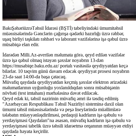
BakıŞəhəriüzrəTəhsil İdarəsi (BŞTİ) tabeliyindəki ümumitəhsil
müəssisələrində Gənclərin çağırışa qədərki hazırlığı üzrə rəhbər,
uşaq birliyi təşkilatı rəhbəri və laborant vəzifələrinə işə qəbul üzrə
müsabiqə elan edir.
İdarədən Milli.Az-averilən məlumata görə, qeyd edilən vəzifələr
üzrə işə qəbul olmaq istəyən şəxslər noyabrın 13-dən
https://musabiqe.baku.edu.az/ portalı vasitəsilə qeydiyyatdan keçə
bilərlər. 10 təqvim günü davam edəcək qeydiyyat prosesi noyabrın
23-də saat 14:00-da başa çatacaq.
Müvafiq qaydada qeydiyyatdan keçmiş şəxslər elektron ərizədəki
məlumatlarının uyğunluğu yoxlanıldıqdan sonra müsabiqənin
növbəti (test imtahanı) mərhələsinə dəvət ediləcək.
Qeyd edək ki, təhsil nazirinin müvafiq əmri ilə təsdiq edilmiş
"Azərbaycan Respublikası Təhsil Nazirliyi sisteminə daxil olan
ümumi təhsil müəssisələrində və peşə liseylərində müəllimlərə
tələbatın müəyyənləşdirilməsi, pedaqoji kadrların işə qəbulu və
yerdəyişməsi Qaydaları"na əsasən, müvafiq kadrların işə qəbulu və
yerdəyişməsi tabelik üzrə təhsili idarəetmə orqanının müəyyən etdiyi
qaydada həyata keçirilir.