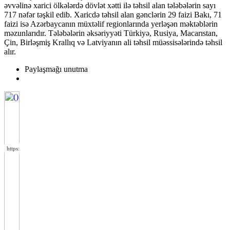
əvvəlinə xarici ölkələrdə dövlət xətti ilə təhsil alan tələbələrin sayı
717 nəfər təşkil edib. Xaricdə təhsil alan gənclərin 29 faizi Bakı, 71
faizi isə Azərbaycanın müxtəlif regionlarında yerləşən məktəblərin
məzunlarıdır. Tələbələrin əksəriyyəti Türkiyə, Rusiya, Macarıstan,
Çin, Birləşmiş Krallıq və Latviyanın ali təhsil müəssisələrində təhsil
alır.
Paylaşmağı unutma
https://wa.me/994552244433