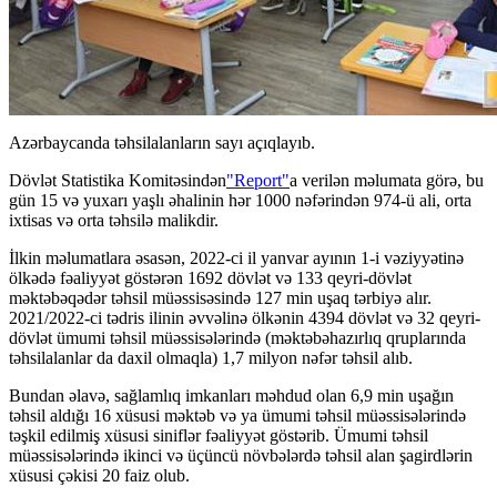
Azərbaycanda təhsilalanların sayı açıqlayıb.
Dövlət Statistika Komitəsindən
"Report"
a verilən məlumata görə, bu
gün 15 və yuxarı yaşlı əhalinin hər 1000 nəfərindən 974-ü ali, orta
ixtisas və orta təhsilə malikdir.
İlkin məlumatlara əsasən, 2022-ci il yanvar ayının 1-i vəziyyətinə
ölkədə fəaliyyət göstərən 1692 dövlət və 133 qeyri-dövlət
məktəbəqədər təhsil müəssisəsində 127 min uşaq tərbiyə alır.
2021/2022-ci tədris ilinin əvvəlinə ölkənin 4394 dövlət və 32 qeyri-
dövlət ümumi təhsil müəssisələrində (məktəbəhazırlıq qruplarında
təhsilalanlar da daxil olmaqla) 1,7 milyon nəfər təhsil alıb.
Bundan əlavə, sağlamlıq imkanları məhdud olan 6,9 min uşağın
təhsil aldığı 16 xüsusi məktəb və ya ümumi təhsil müəssisələrində
təşkil edilmiş xüsusi siniflər fəaliyyət göstərib. Ümumi təhsil
müəssisələrində ikinci və üçüncü növbələrdə təhsil alan şagirdlərin
xüsusi çəkisi 20 faiz olub.