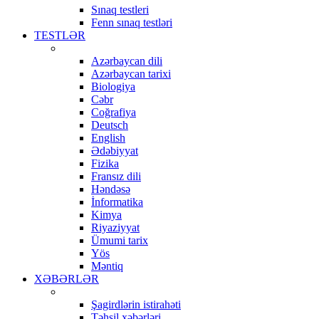
Sınaq testleri
Fenn sınaq testləri
TESTLƏR
Azərbaycan dili
Azərbaycan tarixi
Biologiya
Cəbr
Coğrafiya
Deutsch
English
Ədəbiyyat
Fizika
Fransız dili
Həndəsə
İnformatika
Kimya
Riyaziyyat
Ümumi tarix
Yös
Məntiq
XƏBƏRLƏR
Şagirdlərin istirahəti
Təhsil xəbərləri