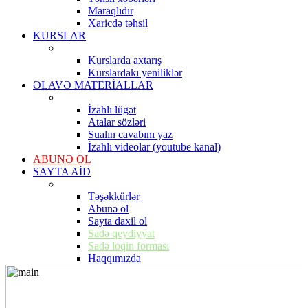
Maraqlıdır
Xaricdə təhsil
KURSLAR
Kurslarda axtarış
Kurslardakı yeniliklər
ƏLAVƏ MATERİALLAR
İzahlı lügət
Atalar sözləri
Sualın cavabını yaz
İzahlı videolar (youtube kanal)
ABUNƏ OL
SAYTA AİD
Təşəkkürlər
Abunə ol
Sayta daxil ol
Sadə qeydiyyat
Sadə loqin forması
Haqqımızda