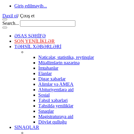
Giriş edilməyib...
Daxil ol
/
Çıxış et
Search...
ƏSAS SƏHİFƏ
SON YENİLİKLƏR
TƏHSİL XƏBƏRLƏRİ
Nəticələr, statistika, reytinqlər
Müəllimlərin nəzərinə
İmtahanlar
Elanlar
Digər xəbərlər
Alimlər və AMEA
Abituriyentlərə aid
Sosial
Təhsil xəbərləri
Təhsildə yeniliklər
Sınaqlar
Magistraturaya aid
Dövlət qulluğu
SINAQLAR