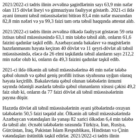
2021/2022-ci tədris ilinin əvvəlinə şagirdlərinin sayı 63,9 min nəfər
olan 115 dövlət liseyi və gimnaziyası fəaliyyət göstərib. 2021-ci ildə
əyani ümumi təhsil müəssisələrini bitirən 83,4 min nəfər məzundan
82,8 min nəfəri və ya 99,3 faizi tam orta təhsil haqqında attestat alıb.
2021/2022-ci tədris ilinin əvvəlinə ölkədə fəaliyyət göstərən 59 orta
ixtisas təhsil müəssisəsində 63,1 min tələbə təhsil alıb, onların 61,6
faizini qadınlar təşkil edib. Azərbaycanda bakalavr və magistrlərin
hazırlanmasını həyata keçirən 40 dövlət və 11 qeyri-dövlət ali təhsil
müəssisəsində, eləcə də 26 elmi təşkilatda təhsil alanların sayı 212,2
min nəfər olub ki, onların da 49,3 faizini qadınlar təşkil edib.
2021-ci ildə ölkənin ali təhsil müəssisələrinə 46 min nəfər tələbə
qəbul olunub və qəbul geniş profilli ixtisas siyahısına uyğun olaraq
həyata keçirilib. Bakalavriata qəbul olunan tələbələrin ümumi
sayında ödənişli əsaslarla təhsilə qəbul olunanların xüsusi çəkisi 49,2
faiz olub ki, onların da 77 faizi dövlət ali təhsil müəssisələrinin
payına düşür.
Hazırda dövlət ali təhsil müəssisələrinin əyani şöbələrində oxuyan
tələbələrin 50,5 faizi təqaüd alır. Ölkənin ali təhsil müəssisələrində
Azərbaycan vətəndaşları ilə yanaşı 82 xarici ölkədən 6,4 min tələbə
də təhsil alır. Əcnəbi tələbələrin sırasında Türkiyə, İran, Rusiya,
Gürcüstan, İraq, Pakistan İslam Respublikası, Hindistan və Çinin
vətəndaşları üstünlük təşkil edirlər. 2021/2022-ci tədris ilinin