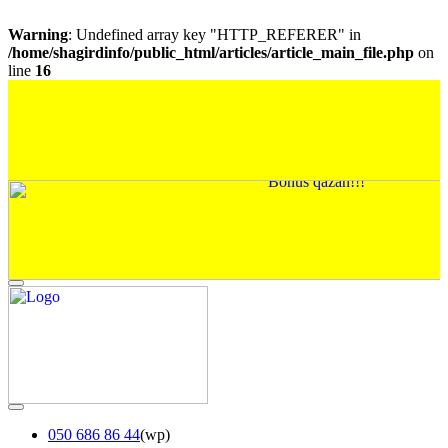
Warning
: Undefined array key "HTTP_REFERER" in
/home/shagirdinfo/public_html/articles/article_main_file.php
on
line
16
050 686 86 44
(wp)