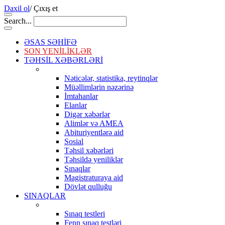
Daxil ol
/
Çıxış et
Search...
ƏSAS SƏHİFƏ
SON YENİLİKLƏR
TƏHSİL XƏBƏRLƏRİ
Nəticələr, statistika, reytinqlər
Müəllimlərin nəzərinə
İmtahanlar
Elanlar
Digər xəbərlər
Alimlər və AMEA
Abituriyentlərə aid
Sosial
Təhsil xəbərləri
Təhsildə yeniliklər
Sınaqlar
Magistraturaya aid
Dövlət qulluğu
SINAQLAR
Sınaq testleri
Fenn sınaq testləri