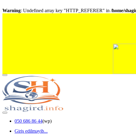
Warning
: Undefined array key "HTTP_REFERER" in
/home/shagir
050 686 86 44
(wp)
Giriş edilməyib...