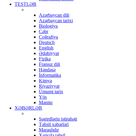
TESTLƏR
Azərbaycan dili
Azərbaycan tarixi
Biologiya
Cəbr
Coğrafiya
Deutsch
English
Ədəbiyyat
Fizika
Fransız dili
Həndəsə
İnformatika
Kimya
Riyaziyyat
Ümumi tarix
Yös
Məntiq
XƏBƏRLƏR
Şagirdlərin istirahəti
Təhsil xəbərləri
Maraqlıdır
Xaricdə təhsil