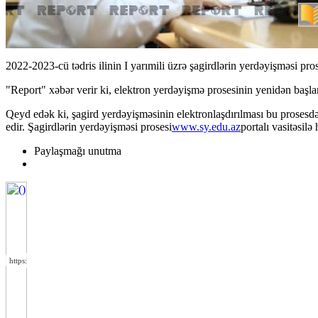
2022-2023-cü tədris ilinin I yarımili üzrə şagirdlərin yerdəyişməsi pro
"Report" xəbər verir ki, elektron yerdəyişmə prosesinin yenidən başla
Qeyd edək ki, şagird yerdəyişməsinin elektronlaşdırılması bu prosesdə
edir. Şagirdlərin yerdəyişməsi prosesi
www.sy.edu.az
portalı vasitəsilə 
Paylaşmağı unutma
https://wa.me/994552244433