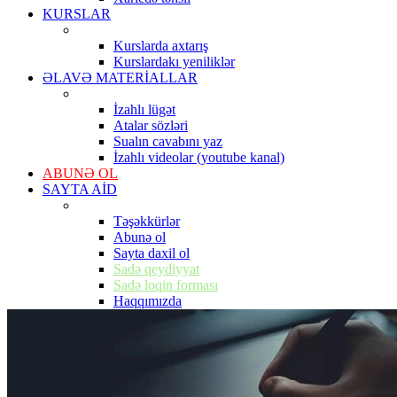
KURSLAR
Kurslarda axtarış
Kurslardakı yeniliklər
ƏLAVƏ MATERİALLAR
İzahlı lügət
Atalar sözləri
Sualın cavabını yaz
İzahlı videolar (youtube kanal)
ABUNƏ OL
SAYTA AİD
Təşəkkürlər
Abunə ol
Sayta daxil ol
Sadə qeydiyyat
Sadə loqin forması
Haqqımızda