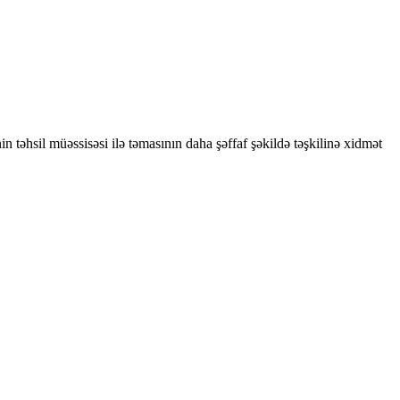
təhsil müəssisəsi ilə təmasının daha şəffaf şəkildə təşkilinə xidmət