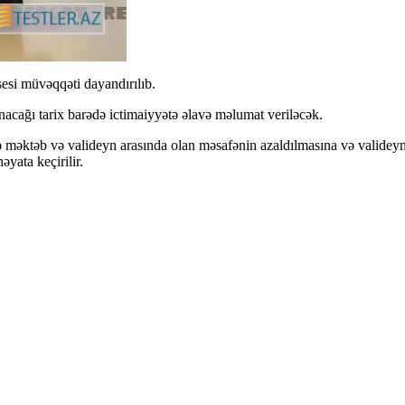
sesi müvəqqəti dayandırılıb.
nacağı tarix barədə ictimaiyyətə əlavə məlumat veriləcək.
 məktəb və valideyn arasında olan məsafənin azaldılmasına və valideynin 
həyata keçirilir.