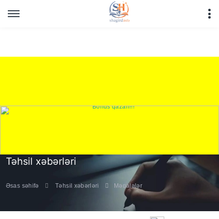
Warning
: Undefined array key "HTTP_REFERER" in
/home/shagirdinfo/public_html/articles/article_main_file.php
on line
16
Təhsil xəbərləri
Əsas səhifə
Təhsil xəbərləri
Məqalələr