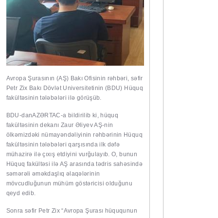
Avropa Şurasının (AŞ) Bakı Ofisinin rəhbəri, səfir
Petr Zix Bakı Dövlət Universitetinin (BDU) Hüquq
fakültəsinin tələbələri ilə görüşüb.
BDU-dan
AZƏRTAC
-a bildirilib ki, hüquq
fakültəsinin dekanı Zaur Əliyev AŞ-nin
ölkəmizdəki nümayəndəliyinin rəhbərinin Hüquq
fakültəsinin tələbələri qarşısında ilk dəfə
mühazirə ilə çıxış etdiyini vurğulayıb. O, bunun
Hüquq fakültəsi ilə AŞ arasında tədris sahəsində
səmərəli əməkdaşlıq əlaqələrinin
mövcudluğunun mühüm göstəricisi olduğunu
qeyd edib.
Sonra səfir Petr Zix “Avropa Şurası hüququnun