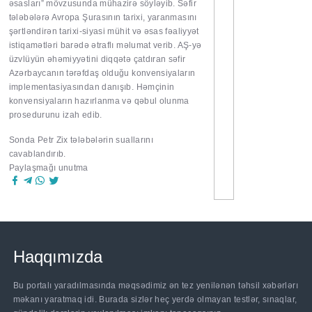
əsasları” mövzusunda mühazirə söyləyib. Səfir
tələbələrə Avropa Şurasının tarixi, yaranmasını
şərtləndirən tarixi-siyasi mühit və əsas fəaliyyət
istiqamətləri barədə ətraflı məlumat verib. AŞ-yə
üzvlüyün əhəmiyyətini diqqətə çatdıran səfir
Azərbaycanın tərəfdaş olduğu konvensiyaların
implementasiyasından danışıb. Həmçinin
konvensiyaların hazırlanma və qəbul olunma
prosedurunu izah edib.
Sonda Petr Zix tələbələrin suallarını
cavablandırıb.
Paylaşmağı unutma
Haqqımızda
Bu portalı yaradılmasında məqsədimiz ən tez yenilənən təhsil xəbərlərı
məkanı yaratmaq idi. Burada sizlər heç yerdə olmayan testlər, sınaqlar,