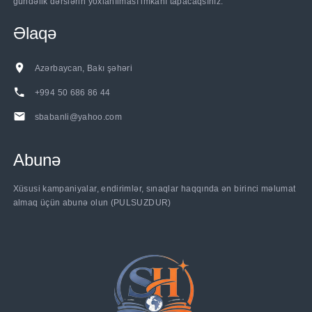
gündəlik dərslərin yoxlanılması imkanı tapacaqsınız.
Əlaqə
Azərbaycan, Bakı şəhəri
+994 50 686 86 44
sbabanli@yahoo.com
Abunə
......
Xüsusi kampaniyalar, endirimlər, sınaqlar haqqında ən birinci məlumat
almaq üçün abunə olun (PULSUZDUR)