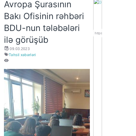
Avropa Şurasının
Bakı Ofisinin rəhbəri
BDU-nun tələbələri
https://wa.me/994552244
ilə görüşüb
09.03.2023
Təhsil xəbərləri