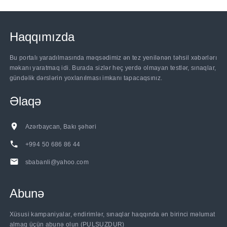
Haqqımızda
Bu portalı yaradılmasında məqsədimiz ən tez yenilənən təhsil xəbərlərı
məkanı yaratmaq idi. Burada sizlər heç yerdə olmayan testlər, sınaqlar,
gündəlik dərslərin yoxlanılması imkanı tapacaqsınız.
Əlaqə
Azərbaycan, Bakı şəhəri
+994 50 686 86 44
sbabanli@yahoo.com
Abunə
......
Xüsusi kampaniyalar, endirimlər, sınaqlar haqqında ən birinci məlumat
almaq üçün abunə olun (PULSUZDUR)