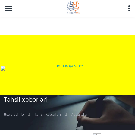
Warning
: Undefined array key "HTTP_REFERER" in
/home/shagirdinfo/public_html/articles/article_main_file.php
on line
16
Təhsil xəbərləri
Əsas səhifə
Təhsil xəbərləri
Məqalələr