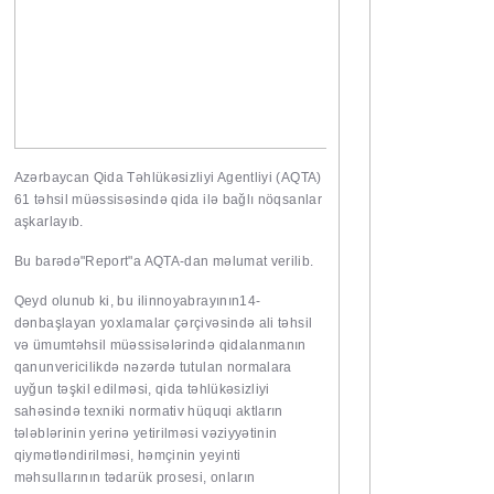
Azərbaycan Qida Təhlükəsizliyi Agentliyi (AQTA)
61 təhsil müəssisəsində qida ilə bağlı nöqsanlar
aşkarlayıb.
Bu barədə
"Report"
a AQTA-dan məlumat verilib.
Qeyd olunub ki, bu ilinnoyabrayının14-
dənbaşlayan yoxlamalar çərçivəsində ali təhsil
və ümumtəhsil müəssisələrində qidalanmanın
qanunvericilikdə nəzərdə tutulan normalara
uyğun təşkil edilməsi, qida təhlükəsizliyi
sahəsində texniki normativ hüquqi aktların
tələblərinin yerinə yetirilməsi vəziyyətinin
qiymətləndirilməsi, həmçinin yeyinti
məhsullarının tədarük prosesi, onların