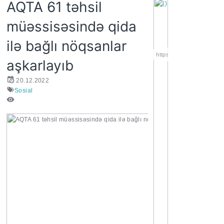
AQTA 61 təhsil
müəssisəsində qida
ilə bağlı nöqsanlar
https://wa.me/994552244
aşkarlayıb
20.12.2022
Sosial