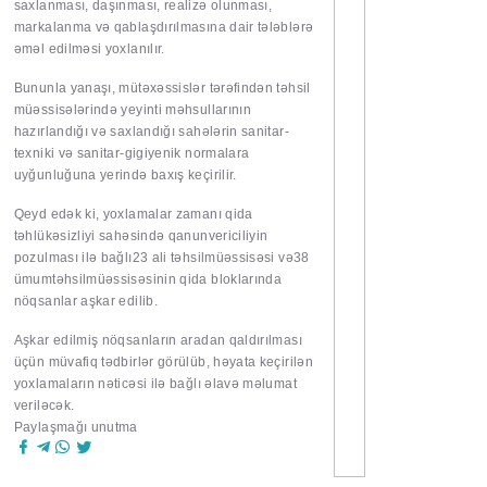
saxlanması, daşınması, realizə olunması,
markalanma və qablaşdırılmasına dair tələblərə
əməl edilməsi yoxlanılır.
Bununla yanaşı, mütəxəssislər tərəfindən təhsil
müəssisələrində yeyinti məhsullarının
hazırlandığı və saxlandığı sahələrin sanitar-
texniki və sanitar-gigiyenik normalara
uyğunluğuna yerində baxış keçirilir.
Qeyd edək ki, yoxlamalar zamanı qida
təhlükəsizliyi sahəsində qanunvericiliyin
pozulması ilə bağlı23 ali təhsilmüəssisəsi və38
ümumtəhsilmüəssisəsinin qida bloklarında
nöqsanlar aşkar edilib.
Aşkar edilmiş nöqsanların aradan qaldırılması
üçün müvafiq tədbirlər görülüb, həyata keçirilən
yoxlamaların nəticəsi ilə bağlı əlavə məlumat
veriləcək.
Paylaşmağı unutma