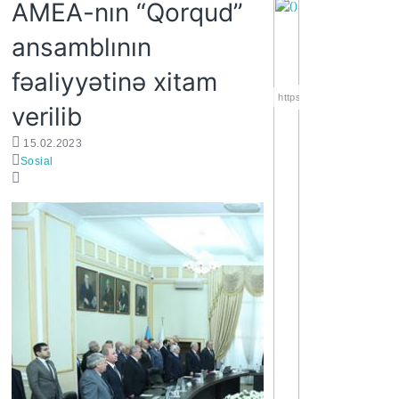
AMEA-nın “Qorqud”
ansamblının
fəaliyyətinə xitam
https://wa.me/994552244
verilib
15.02.2023
Sosial