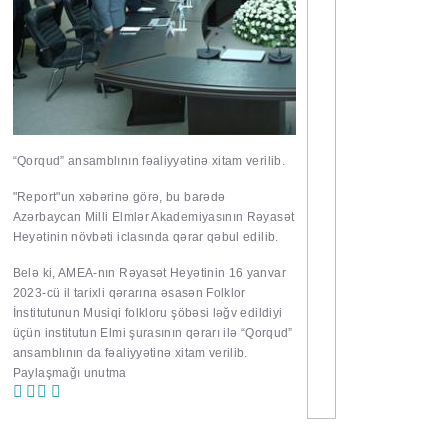
“Qorqud” ansamblının fəaliyyətinə xitam verilib.
"Report"
un xəbərinə görə, bu barədə
Azərbaycan Milli Elmlər Akademiyasının Rəyasət
Heyətinin növbəti iclasında qərar qəbul edilib.
Belə ki, AMEA-nın Rəyasət Heyətinin 16 yanvar
2023-cü il tarixli qərarına əsasən Folklor
İnstitutunun Musiqi folkloru şöbəsi ləğv edildiyi
üçün institutun Elmi şurasının qərarı ilə “Qorqud”
ansamblının da fəaliyyətinə xitam verilib.
Paylaşmağı unutma