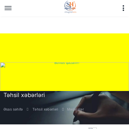
Warning
: Undefined array key "HTTP_REFERER" in
/home/shagirdinfo/public_html/articles/article_main_file.php
on line
16
Təhsil xəbərləri
Əsas səhifə
Təhsil xəbərləri
Məqalələr