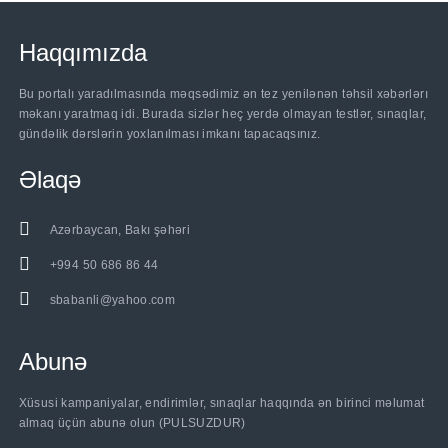
Haqqımızda
Bu portalı yaradılmasında məqsədimiz ən tez yenilənən təhsil xəbərlərı
məkanı yaratmaq idi. Burada sizlər heç yerdə olmayan testlər, sınaqlar,
gündəlik dərslərin yoxlanılması imkanı tapacaqsınız.
Əlaqə
Azərbaycan, Bakı şəhəri
+994 50 686 86 44
sbabanli@yahoo.com
Abunə
......
Xüsusi kampaniyalar, endirimlər, sınaqlar haqqında ən birinci məlumat
almaq üçün abunə olun (PULSUZDUR)