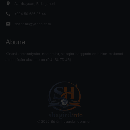
Azərbaycan, Bakı şəhəri
+994 50 686 86 44
sbabanli@yahoo.com
Abunə
......
Xüsusi kampaniyalar, endirimlər, sınaqlar haqqında ən birinci məlumat
almaq üçün abunə olun (PULSUZDUR)
©
2026
Bütün hüquqlar qorunur.