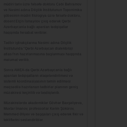
müdiri tarix üzrə fəlsəfə doktoru Cəbi Bəhramov
və Nəsimi adına Dilçilik İnstitutunun Toponimika
şöbəsinin müdiri filologiya üzrə fəlsəfə doktoru,
dosent Elçin İsmayılov çıxış edərək Qərbi
Azərbaycanla bağlı aparılan tədqiqatlar
haqqında hesabat veriblər.
Tədbir iştirakçılarına Nəsimi adına Dilçilik
İnstitutunda “Qərbi Azərbaycan dialektoloji
atlası”nın hazırlanmasına başlanması haqqında
məlumat verilib.
Sonra AMEA-da Qərbi Azərbaycanla bağlı
aparılan tədqiqatların əlaqələndirilməsi və
sistemli koordinasiyasının təmin edilməsi
məqsədilə hazırlanan tədbirlər planının geniş
müzakirəsi keçirilib və təsdiqlənib.
Müzakirələrdə akademiklər Gövhər Baxşəliyeva,
Muxtar İmanov, professorlar Kərim Şükürov,
Məmməd Əliyev və başqaları çıxış edərək fikir və
təkliflərini səsləndiriblər.