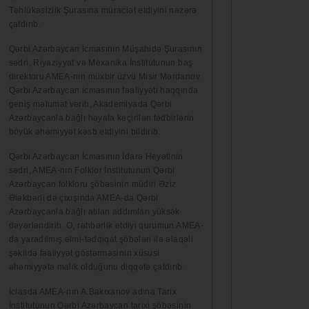
Təhlükəsizlik Şurasına müraciət etdiyini nəzərə
çatdırıb.
Qərbi Azərbaycan İcmasının Müşahidə Şurasının
sədri, Riyaziyyat və Mexanika İnstitutunun baş
direktoru AMEA-nın müxbir üzvü Misir Mərdanov
Qərbi Azərbaycan icmasının fəaliyyəti haqqında
geniş məlumat verib, Akademiyada Qərbi
Azərbaycanla bağlı həyata keçirilən tədbirlərin
böyük əhəmiyyət kəsb etdiyini bildirib.
Qərbi Azərbaycan İcmasının İdarə Heyətinin
sədri, AMEA-nın Folklor İnstitutunun Qərbi
Azərbaycan folkloru şöbəsinin müdiri Əziz
Ələkbərli də çıxışında AMEA-da Qərbi
Azərbaycanla bağlı atılan addımları yüksək
dəyərləndirib. O, rəhbərlik etdiyi qurumun AMEA-
da yaradılmış elmi-tədqiqat şöbələri ilə əlaqəli
şəkildə fəaliyyət göstərməsinin xüsusi
əhəmiyyətə malik olduğunu diqqətə çatdırıb.
İclasda AMEA-nın A.Bakıxanov adına Tarix
İnstitutunun Qərbi Azərbaycan tarixi şöbəsinin