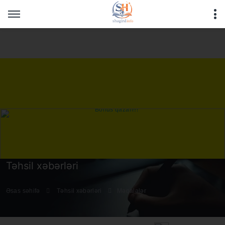
Warning
: Undefined array key "HTTP_REFERER" in
/home/shagirdinfo/public_html/articles/article_main_file.php
on line
16
Təhsil xəbərləri
Əsas səhifə
Təhsil xəbərləri
Məqalələr