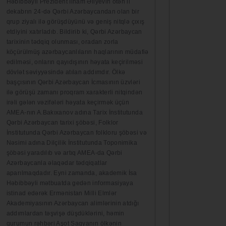
Həbibbəyli Prezident İlham Əliyevin ötən il
dekabrın 24-də Qərbi Azərbaycandan olan bir
qrup ziyalı ilə görüşdüyünü və geniş nitqlə çıxış
etdiyini xatırladıb. Bildirib ki, Qərbi Azərbaycan
tarixinin tədqiq olunması, oradan zorla
köçürülmüş azərbaycanlıların haqlarının müdafiə
edilməsi, onların qayıdışının həyata keçirilməsi
dövlət səviyyəsində atılan addımdır. Ölkə
başçısının Qərbi Azərbaycan İcmasının üzvləri
ilə görüşü zamanı proqram xarakterli nitqindən
irəli gələn vəzifələri həyata keçirmək üçün
AMEA-nın A.Bakıxanov adına Tarix İnstitutunda
Qərbi Azərbaycan tarixi şöbəsi, Folklor
İnstitutunda Qərbi Azərbaycan folkloru şöbəsi və
Nəsimi adına Dilçilik İnstitutunda Toponimika
şöbəsi yaradılıb və artıq AMEA-da Qərbi
Azərbaycanla əlaqədar tədqiqatlar
aparılmaqdadır. Eyni zamanda, akademik İsa
Həbibbəyli mətbuatda gedən informasiyaya
istinad edərək Ermənistan Milli Elmlər
Akademiyasının Azərbaycan alimlərinin atdığı
addımlardan təşvişə düşdüklərini, həmin
qurumun rəhbəri Aşot Saqyanın ölkənin