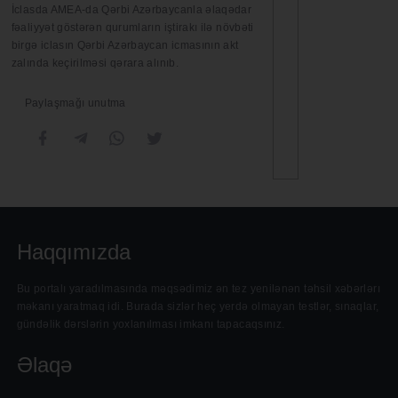
İclasda AMEA-da Qərbi Azərbaycanla əlaqədar
fəaliyyət göstərən qurumların iştirakı ilə növbəti
birgə iclasın Qərbi Azərbaycan icmasının akt
zalında keçirilməsi qərara alınıb.
Paylaşmağı unutma
Haqqımızda
Bu portalı yaradılmasında məqsədimiz ən tez yenilənən təhsil xəbərlərı
məkanı yaratmaq idi. Burada sizlər heç yerdə olmayan testlər, sınaqlar,
gündəlik dərslərin yoxlanılması imkanı tapacaqsınız.
Əlaqə