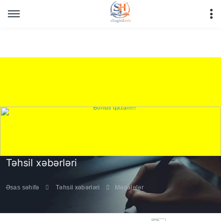
Warning
: Undefined array key "HTTP_REFERER" in
/home/shagirdinfo/public_html/articles/article_main_file.php
on line
16
Təhsil xəbərləri
Əsas səhifə
Təhsil xəbərləri
Məqalələr