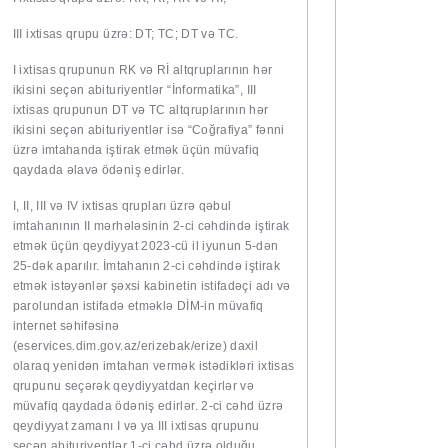
III ixtisas qrupu üzrə: DT; TC; DT və TC.
I ixtisas qrupunun RK və Rİ altqruplarının hər
ikisini seçən abituriyentlər “İnformatika”, III
ixtisas qrupunun DT və TC altqruplarının hər
ikisini seçən abituriyentlər isə “Coğrafiya” fənni
üzrə imtahanda iştirak etmək üçün müvafiq
qaydada əlavə ödəniş edirlər.
I, II, III və IV ixtisas qrupları üzrə qəbul
imtahanının II mərhələsinin 2-ci cəhdində iştirak
etmək üçün qeydiyyat 2023-cü il iyunun 5-dən
25-dək aparılır. İmtahanın 2-ci cəhdində iştirak
etmək istəyənlər şəxsi kabi­netin istifadəçi adı və
parolundan istifadə etmək­lə DİM-in mü­va­fiq
internet səhifəsinə
(eservices.dim.gov.az/erizebak/erize) daxil
olaraq yenidən imtahan vermək istədikləri ixtisas
qrupunu seçərək qeydiyyatdan keçirlər və
müvafiq qaydada ödəniş edirlər. 2-ci cəhd üzrə
qeydiyyat zamanı I və ya III ixtisas qrupunu
seçən abituriyentlər 1-ci cəhd üzrə olduğu