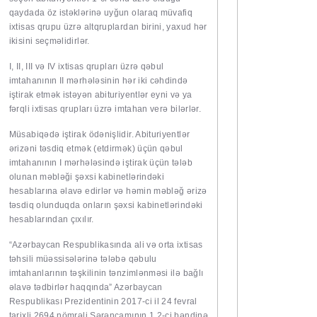
qaydada öz istəklərinə uyğun olaraq müvafiq
ixtisas qrupu üzrə altqruplardan birini, yaxud hər
ikisini seçməlidirlər.
I, II, III və IV ixtisas qrupları üzrə qəbul
imtahanının II mərhələsinin hər iki cəhdində
iştirak etmək istəyən abituriyentlər eyni və ya
fərqli ixtisas qrupları üzrə imtahan verə bilərlər.
Müsabiqədə iştirak ödənişlidir. Abituriyentlər
ərizəni təsdiq etmək (etdirmək) üçün qəbul
imtahanının I mərhələsində iştirak üçün tələb
olunan məbləği şəxsi kabinetlərindəki
hesablarına əlavə edirlər və həmin məbləğ ərizə
təsdiq olunduqda onların şəxsi kabinetlərindəki
hesablarından çıxılır.
“Azərbaycan Respublikasında ali və orta ixtisas
təhsili müəssisələrinə tələbə qəbulu
imtahanlarının təşkilinin tənzimlənməsi ilə bağlı
əlavə tədbirlər haqqında” Azərbaycan
Respublikası Prezidentinin 2017-ci il 24 fevral
tarixli 2694 nömrəli Sərəncamının 1.2-ci bəndinə