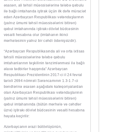
əsasən, ali təhsil müəssisələrinə tələbə qəbulu
ilə bağlı imtahanda iştirak üçün ilk dəfə müraciət
edən Azərbaycan Respublikası vətəndaşlarının
(yalnız ümumi təhsil müəssisələrini bitirən)
qəbul imtahanında iştirakı dövlət büdcəsinin
vəsaiti hesabına olur (imtahanın ikinci
mərhələsinin yalnız bir cəhdi ödənişsizdir).
“Azərbaycan Respublikasında ali və orta ixtisas
təhsili müəssisələrinə tələbə qəbulu
imtahanlarının təşkilinin tənzimlənməsi ilə bağlı
əlavə tədbirlər haqqında” Azərbaycan
Respublikası Prezidentinin 2017-ci il 24 fevral
tarixli 2694 nömrəli Sərəncamının 1.3-1.7-ci
bəndlərinə əsasən aşağıdakı kateqoriyalardan
olan Azərbaycan Respublikası vətəndaşlarının
(yalnız ümumi təhsil müəssisələrini bitirən)
qəbul imtahanında (bütün mərhələ və cəhdlər
üzrə) iştirakı dövlət büdcəsinin vəsaiti hesabına
həyata keçirilir:
Azərbaycanın ərazi bütövlüyünün,