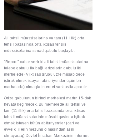
Ali təhsil müəssisələrinə və tam (11 illik) orta
təhsil bazasında orta ixtisas təhsili
müəssisələrinə sənəd qəbulu başlayıb.
"Report" xəbər verir ki,ali təhsil müəssisələrinə
tələbə qəbulu ilə bağlı əri­zələrin qəbulu iki
mərhələdə (V ixtisas qrupu üzrə müsabiqədə
iştirak etmək istəyən abituriyentlər üçün bir
mərhələdə) olmaqla internet vasitəsilə aparılır.
Ərizə qəbulunun birinci mərhələsi martın 15-dək
həyata keçiriləcək. Bu mərhələdə ali təhsil və
tam (11 illik) orta təhsil bazasında orta ixtisas
təhsili müəssisələrinin müsabiqəsində iştirak
etmək istəyən bütün abituriyentlər (cari və
əvvəlki illərin məzunu olmasından asılı
olmayaraq) Dövlət İmtahan Mərkəzinin internet