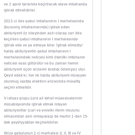
və 2 aprel tarixində keçiriləcək əlavə imtahanda
iştirak etməlidirlər.
2022-ci ildə qəbul imtahanının I mərhələsində
(buraxılış imtahanlarında) iştirak edən
abituriyent öz istəyindən asılı olaraq cari ildə
keçirilən qəbul imtahanının I mərhələsində
iştirak edə və ya etməyə bilər. İştirak etmədiyi
halda abituriyentin qəbul imtahanının I
mərhələsindəki nəticəsi kimi ötənilki imtahanın
nəticəsi əsas götürülür və bu zaman həmin
abituriyent üçün ərizənin təsdiqi ödənişsiz olur.
Qeyd edək ki, hər iki halda abituriyent müəyyən
olunmuş vaxtda elektron ərizəsində müvafiq
seçimi etməlidir.
V ixtisas qrupu üzrə ali təhsil müəssisələrinin
müsabiqəsində iştirak etmək istəyən
abituriyentlər (cari və əvvəlki illərin məzunu
olmasından asılı olmayaraq) də martın 1-dən 15-
dək qeydiyyatdan keçməlidirlər.
Ərizə qəbulunun 2-ci mərhələsi (I, II, III və IV