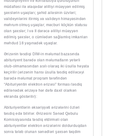
müstəqilliyinin və konstitusiya quruluşunun
müdafiəsi ilə əlaqədar əlilliyi müəyyən edilmiş
şəxslərin uşaqları; şəhid ailəsinin üzvləri;
valideynlərini itirmiş və valideyn himayəsindən
məhrum olmuş uşaqlar; məcburi köçkün statusu
olan şəxslər; I və II dərəcə əlilliyi müəyyən
edilmiş şəxslər, o cümlədən sağlamlıq imkanları
məhdud 18 yaşınadək uşaqlar.
Ərizənin təsdiqi DİM-in məlumat bazasında
abituriyent barədə olan məlumatların yetərli
olub-olmamasından asılı olaraq iki üsulla həyata
keçirilir (ərizənin hansı üsulla təsdiq ediləcəyi
barədə məlumat proqram tərəfindən
“Abituriyentin elektron ərizəsi” forması təsdiq
edilənədək ərizəyə hər dəfə daxil olarkən
ekranda göstərilir):
Abituriyentlərin əksəriyyəti ərizələrini özləri
təsdiq edə bilirlər. Ərizəsini Sənəd Qəbulu
Komissiyasında təsdiq etdirməli olan
abituriyentlər elektron ərizələrini doldurduqdan
sonra tələb olunan sənədləri şəxsən təqdim