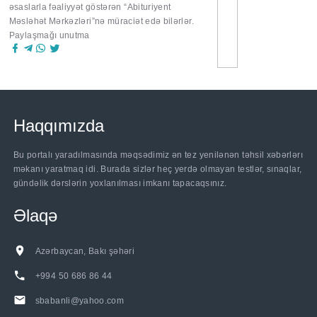
əsaslarla fəaliyyət göstərən “
Abituriyent
Məsləhət Mərkəzləri
”nə müraciət edə bilərlər.
Paylaşmağı unutma
Haqqımızda
Bu portalı yaradılmasında məqsədimiz ən tez yenilənən təhsil xəbərlərı
məkanı yaratmaq idi. Burada sizlər heç yerdə olmayan testlər, sınaqlar,
gündəlik dərslərin yoxlanılması imkanı tapacaqsınız.
Əlaqə
Azərbaycan, Bakı şəhəri
+994 50 686 86 44
sbabanli@yahoo.com