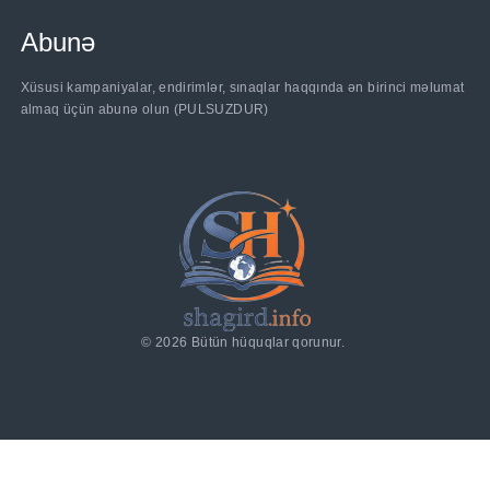
Abunə
......
Xüsusi kampaniyalar, endirimlər, sınaqlar haqqında ən birinci məlumat
almaq üçün abunə olun (PULSUZDUR)
©
2026
Bütün hüquqlar qorunur.