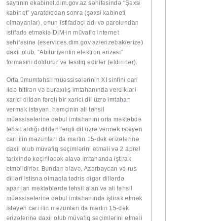
saytının ekabinet.dim.gov.az səhifə­sin­də “Şəxsi
kabinet” yaratdıqdan sonra (şəxsi kabineti
olmayanlar), onun istifadəçi adı və parolundan
istifadə etmək­lə DİM-in mü­va­fiq internet
səhifəsinə (eservices.dim.gov.az/erizebak/erize)
daxil olub, “Abituriyentin elektron ərizəsi”
formasını doldurur və təsdiq edirlər (etdirirlər).
Orta ümumtəhsil müəssisələrinin XI sinfini cari
ildə bitirən və buraxılış imtahanında verdikləri
xarici dildən fərqli bir xarici dil üzrə imtahan
vermək istəyən, həmçinin ali təhsil
müəssisələrinə qəbul imtahanını orta məktəbdə
təhsil aldığı dildən fərqli dil üzrə vermək istəyən
cari ilin məzunları da martın 15-dək ərizələrinə
daxil olub müvafiq seçimlərini etməli və 2 aprel
tarixində keçiriləcək əlavə imtahanda iştirak
etməlidirlər. Bundan əlavə, Azərbaycan və rus
dilləri istisna olmaqla tədris digər dillərdə
aparılan məktəblərdə təhsil alan və ali təhsil
müəssisələrinə qəbul imtahanında iştirak etmək
istəyən cari ilin məzunları da martın 15-dək
ərizələrinə daxil olub müvafiq seçimlərini etməli