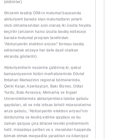
(etdirirlər).
Ərizənin təsdiqi DİM-in məlumat bazasında
abituriyent barədə olan məlumatların yetərli
olub-olmamasından asılı olaraq iki üsulla həyata
keçirilir (ərizənin hansı üsulla təsdiq ediləcəyi
barədə məlumat proqram tərəfindən
“Abituriyentin elektron ərizəsi” forması təsdiq
edilənədək ərizəyə hər dəfə daxil olarkən
ekranda göstərilir).
Abituriyentlərin nəzərinə çatdırırıq ki, qəbul
kampaniyasının bütün mərhələlərində Dövlət
İmtahan Mərkəzinin regional bölmələrində,
Qərbi Kaspi, Azərbaycan, Bakı Biznes, Odlar
Yurdu, Bakı Avrasiya, Memarlıq və İnşaat
Universitetlərində abituriyentlərə tələbə qəbulu
qaydaları, ali və orta ixtisas təhsili müəssiələrinə
ərizə qəbulu, “Abituriyentin elektron ərizəsi”nin
doldurulma və təsdiq edilmə qaydası və bu
zaman qarşıya çıxa biləcək texniki problemlərin
həlli, müsabiqə şərtləri və s. məsələlər haqqında
kömək etmək məqsədilə yaradılan və ödənişsiz