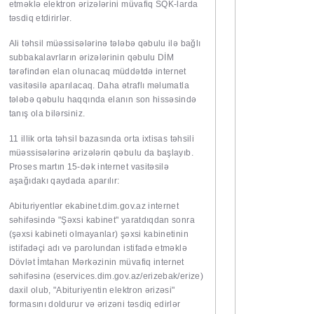
etməklə elektron ərizələrini müvafiq SQK-larda
təsdiq etdirirlər.
Ali təhsil müəssisələrinə tələbə qəbulu ilə bağlı
subbakalavrların ərizələrinin qəbulu DİM
tərəfindən elan olunacaq müddətdə internet
vasitəsilə aparılacaq. Daha ətraflı məlumatla
tələbə qəbulu haqqında elanın son hissəsində
tanış ola bilərsiniz.
11 illik orta təhsil bazasında orta ixtisas təhsili
müəssisələrinə ərizələrin qəbulu da başlayıb.
Proses martın 15-dək internet vasitəsilə
aşağıdakı qaydada aparılır:
Abituriyentlər ekabinet.dim.gov.az internet
səhifəsində "Şəxsi kabinet" yaratdıqdan sonra
(şəxsi kabineti olmayanlar) şəxsi kabinetinin
istifadəçi adı və parolundan istifadə etməklə
Dövlət İmtahan Mərkəzinin müvafiq internet
səhifəsinə (
eservices.dim.gov.az/erizebak/erize
)
daxil olub, "Abituriyentin elektron ərizəsi"
formasını doldurur və ərizəni təsdiq edirlər