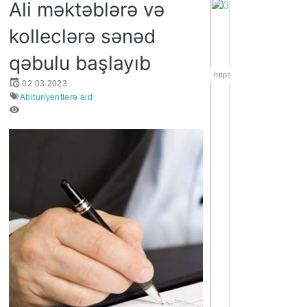
Ali məktəblərə və
kolleclərə sənəd
qəbulu başlayıb
https://wa.me/994552244
02.03.2023
Abituriyentlərə aid