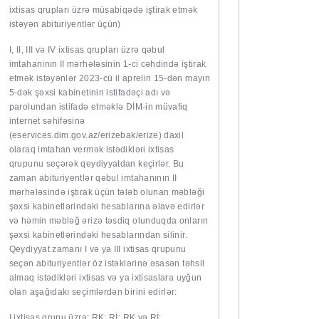
ixtisas qrupları üzrə müsabiqədə iştirak etmək
istəyən abituriyentlər üçün)
I, II, III və IV ixtisas qrupları üzrə qəbul
imtahanının II mərhələsinin 1-ci cəhdində iştirak
etmək istəyənlər 2023-cü il aprelin 15-dən mayın
5-dək şəxsi kabi­netinin istifadəçi adı və
parolundan istifadə etmək­lə DİM-in mü­va­fiq
internet səhifəsinə
(eservices.dim.gov.az/erizebak/erize) daxil
olaraq imtahan vermək istədikləri ixtisas
qrupunu seçərək qeydiyyatdan keçirlər. Bu
zaman abituriyentlər qəbul imtahanının II
mərhələsində iştirak üçün tələb olunan məbləği
şəxsi kabinetlərindəki hesablarına əlavə edirlər
və həmin məbləğ ərizə təsdiq olunduqda onların
şəxsi kabinetlərindəki hesablarından silinir.
Qeydiyyat zamanı I və ya III ixtisas qrupunu
seçən abituriyentlər öz istəklərinə əsasən təhsil
almaq istədikləri ixtisas və ya ixtisaslara uyğun
olan aşağıdakı seçimlərdən birini edirlər:
I ixtisas qrupu üzrə: RK; Rİ; RK və Rİ;