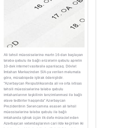
Ali təhsil müəssisələrinə martn 16-dan başlayan
tələbə qəbulu ilə bağlı ərizələrin qəbulu aprelin
10-dək internet vasitəsilə aparılacaq. Dövlət
İmtahan Mərkəzindən
SİA
-ya verilən məlumata
görə, müsabiqədə iştirak ödənişlidir.
"Azərbaycan Respublikasında ali və orta ixtisas
təhsili müəssisələrinə tələbə qəbulu
imtahanlarının təşkilinin tənzimlənməsi ilə bağlı
əlavə tədbirlər haqqında" Azərbaycan
Prezidentinin Sərəncamına əsasən ali təhsil
müəssisələrinə tələbə qəbulu ilə bağlı
imtahanda iştirak üçün ilk dəfə müraciət edən
Azərbaycan vətəndaşlarının cari ildə keçirilən iki