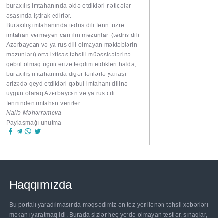
buraxılış imtahanında əldə etdikləri nəticələr
əsasında iştirak edirlər.
Buraxılış imtahanında tədris dili fənni üzrə
imtahan verməyən cari ilin məzunları (tədris dili
Azərbaycan və ya rus dili olmayan məktəblərin
məzunları) orta ixtisas təhsili müəssisələrinə
qəbul olmaq üçün ərizə təqdim etdikləri halda,
buraxılış imtahanında digər fənlərlə yanaşı,
ərizədə qeyd etdikləri qəbul imtahanı dilinə
uyğun olaraq Azərbaycan və ya rus dili
fənnindən imtahan verirlər.
Nailə Məhərrəmova
Paylaşmağı unutma
Haqqımızda
Bu portalı yaradılmasında məqsədimiz ən tez yenilənən təhsil xəbərlərı
məkanı yaratmaq idi. Burada sizlər heç yerdə olmayan testlər, sınaqlar,