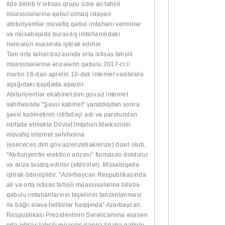
ildə bitirib V ixtisas qrupu üzrə ali təhsil
müəssisələrinə qəbul olmaq istəyən
abituriyentlər müvafiq qəbul imtahanı vermirlər
və müsabiqədə buraxılış imtahanındakı
nəticələri əsasında iştirak edirlər.
Tam orta təhsil bazasında orta ixtisas təhsili
müəssisələrinə ərizələrin qəbulu 2017-ci il
martın 16-dan aprelin 10-dək internet vasitəsilə
aşağıdakı qaydada aparılır.
Abituriyentlər ekabinet.dim.gov.az internet
səhifəsində "Şəxsi kabinet" yaratdıqdan sonra
şəxsi kabinetinin istifadəçi adı və parolundan
istifadə etməklə Dövlət İmtahan Mərkəzinin
müvafiq internet səhifəsinə
(eservices.dim.gov.az/erizebak/erize) daxil olub,
"Abituriyentin elektron ərizəsi" formasını doldurur
və ərizə təsdiq edirlər (etdirirlər). Müsabiqədə
iştirak ödənişlidir. "Azərbaycan Respublikasında
ali və orta ixtisas təhsili müəssisələrinə tələbə
qəbulu imtahanlarının təşkilinin tənzimlənməsi
ilə bağlı əlavə tədbirlər haqqında" Azərbaycan
Respublikası Prezidentinin Sərəncamına əsasən