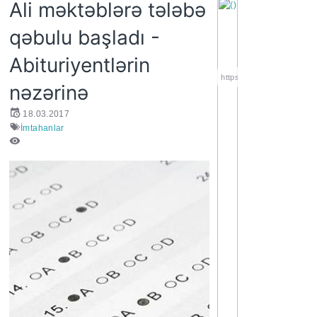
Ali məktəblərə tələbə
qəbulu başladı -
Abituriyentlərin
https://wa.me/994552244
nəzərinə
18.03.2017
İmtahanlar