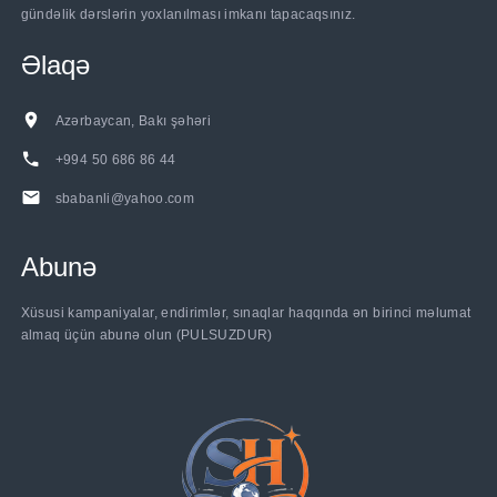
gündəlik dərslərin yoxlanılması imkanı tapacaqsınız.
Əlaqə
Azərbaycan, Bakı şəhəri
+994 50 686 86 44
sbabanli@yahoo.com
Abunə
......
Xüsusi kampaniyalar, endirimlər, sınaqlar haqqında ən birinci məlumat
almaq üçün abunə olun (PULSUZDUR)