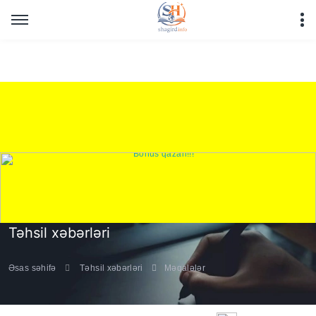
Warning
: Undefined array key "HTTP_REFERER" in
/home/shagirdinfo/public_html/articles/article_main_file.php
on line
16
Təhsil xəbərləri
Əsas səhifə
Təhsil xəbərləri
Məqalələr