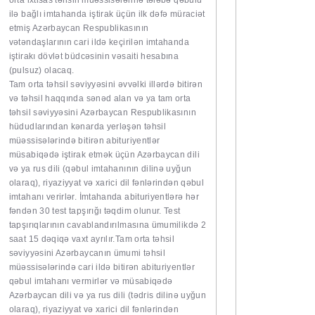
orta ixtisas təhsili müəssisələrinə tələbə qəbulu
ilə bağlı imtahanda iştirak üçün ilk dəfə müraciət
etmiş Azərbaycan Respublikasının
vətəndaşlarının cari ildə keçirilən imtahanda
iştirakı dövlət büdcəsinin vəsaiti hesabına
(pulsuz) olacaq.
Tam orta təhsil səviyyəsini əvvəlki illərdə bitirən
və təhsil haqqında sənəd alan və ya tam orta
təhsil səviyyəsini Azərbaycan Respublikasının
hüdudlarından kənarda yerləşən təhsil
müəssisələrində bitirən abituriyentlər
müsabiqədə iştirak etmək üçün Azərbaycan dili
və ya rus dili (qəbul imtahanının dilinə uyğun
olaraq), riyaziyyat və xarici dil fənlərindən qəbul
imtahanı verirlər. İmtahanda abituriyentlərə hər
fəndən 30 test tapşırığı təqdim olunur. Test
tapşırıqlarının cavablandırılmasına ümumilikdə 2
saat 15 dəqiqə vaxt ayrılır.Tam orta təhsil
səviyyəsini Azərbaycanın ümumi təhsil
müəssisələrində cari ildə bitirən abituriyentlər
qəbul imtahanı vermirlər və müsabiqədə
Azərbaycan dili və ya rus dili (tədris dilinə uyğun
olaraq), riyaziyyat və xarici dil fənlərindən