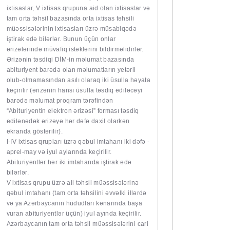
ixtisaslar, V ixtisas qrupuna aid olan ixtisaslar və
tam orta təhsil bazasında orta ixtisas təhsili
müəssisələrinin ixtisasları üzrə müsabiqədə
iştirak edə bilərlər. Bunun üçün onlar
ərizələrində müvafiq istəklərini bildirməlidirlər.
Ərizənin təsdiqi DİM-in məlumat bazasında
abituriyent barədə olan məlumatların yetərli
olub-olmamasından asılı olaraq iki üsulla həyata
keçirilir (ərizənin hansı üsulla təsdiq ediləcəyi
barədə məlumat proqram tərəfindən
“Abituriyentin elektron ərizəsi” forması təsdiq
edilənədək ərizəyə hər dəfə daxil olarkən
ekranda göstərilir).
I-IV ixtisas qrupları üzrə qəbul imtahanı iki dəfə -
aprel-may və iyul aylarında keçirilir.
Abituriyentlər hər iki imtahanda iştirak edə
bilərlər.
V ixtisas qrupu üzrə ali təhsil müəssisələrinə
qəbul imtahanı (tam orta təhsilini əvvəlki illərdə
və ya Azərbaycanın hüdudları kənarında başa
vuran abituriyentlər üçün) iyul ayında keçirilir.
Azərbaycanın tam orta təhsil müəssisələrini cari