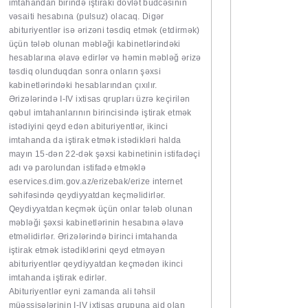
imtahandan birində iştirakı dövlət büdcəsinin
vəsaiti hesabına (pulsuz) olacaq. Digər
abituriyentlər isə ərizəni təsdiq etmək (etdirmək)
üçün tələb olunan məbləği kabinetlərindəki
hesablarına əlavə edirlər və həmin məbləğ ərizə
təsdiq olunduqdan sonra onların şəxsi
kabinetlərindəki hesablarından çıxılır.
Ərizələrində I-IV ixtisas qrupları üzrə keçirilən
qəbul imtahanlarının birincisində iştirak etmək
istədiyini qeyd edən abituriyentlər, ikinci
imtahanda da iştirak etmək istədikləri halda
mayın 15-dən 22-dək şəxsi kabinetinin istifadəçi
adı və parolundan istifadə etməklə
eservices.dim.gov.az/erizebak/erize internet
səhifəsində qeydiyyatdan keçməlidirlər.
Qeydiyyatdan keçmək üçün onlar tələb olunan
məbləği şəxsi kabinetlərinin hesabına əlavə
etməlidirlər. Ərizələrində birinci imtahanda
iştirak etmək istədiklərini qeyd etməyən
abituriyentlər qeydiyyatdan keçmədən ikinci
imtahanda iştirak edirlər.
Abituriyentlər eyni zamanda ali təhsil
müəssisələrinin I-IV ixtisas qrupuna aid olan