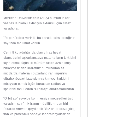
Merilend Universitetinin (ABŞ) alimləri lazer
vasitəsilə bioloji aktivliyin axtarışı üçün cihaz
yaradıblar.
"Report"
xəbər verir ki, bu barədə təhsil ocağının
saytında məlumat verilib.
Cəmi 8 kq ağırlığında olan cihaz həyat
əlamətlərini aşkarlamaqvə materialların tərkibini
təyin etmək üçün iki mühüm alətin azaldılmış
birləşməsindən ibarətdir: nümunədən az
miqdarda materialı buxarlandıran impulslu
ultrabənövşəyi lazerdən və kimyəvi tərkibini
müəyyən etmək üçün buraxılan radiasiya
spektrini təhlil edən “Orbitrap” analizatorundan.
"Orbitrap” əvvəlcə kommersiya məqsədləri üçün
yaradılmışdır" - ixtiranın müəlliflərindən biri
Rikardo Arevalo qeyd edib:"Siz onları əczaçılıq,
tibb və proteomik sənaye laboratoriyalarında