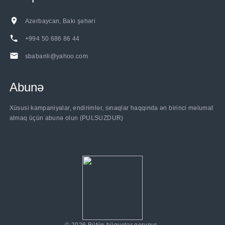
Azərbaycan, Bakı şəhəri
+994 50 686 86 44
sbabanli@yahoo.com
Abunə
......
Xüsusi kampaniyalar, endirimlər, sınaqlar haqqında ən birinci məlumat
almaq üçün abunə olun (PULSUZDUR)