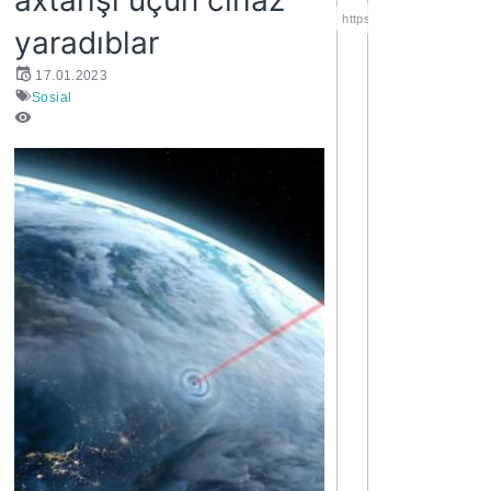
axtarışı üçün cihaz
https://wa.me/994552244
yaradıblar
17.01.2023
Sosial