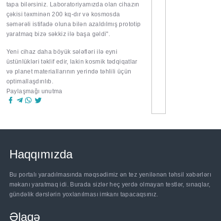
tapa bilərsiniz. Laboratoriyamızda olan cihazın
çəkisi təxminən 200 kq-dır və kosmosda
səmərəli istifadə oluna bilən azaldılmış prototip
yaratmaq bizə səkkiz ilə başa gəldi".
Yeni cihaz daha böyük sələfləri ilə eyni
üstünlükləri təklif edir, lakin kosmik tədqiqatlar
və planet materiallarının yerində təhlili üçün
optimallaşdırılıb.
Paylaşmağı unutma
Haqqımızda
Bu portalı yaradılmasında məqsədimiz ən tez yenilənən təhsil xəbərlərı
məkanı yaratmaq idi. Burada sizlər heç yerdə olmayan testlər, sınaqlar,
gündəlik dərslərin yoxlanılması imkanı tapacaqsınız.
Əlaqə