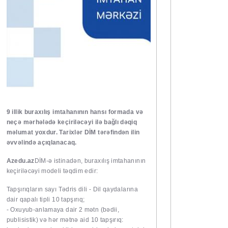
9 illik buraxılış imtahanının hansı formada və
neçə mərhələdə keçiriləcəyi ilə bağlı dəqiq
məlumat yoxdur. Tarixlər DİM tərəfindən ilin
əvvəlində açıqlanacaq.
Azedu.az
DİM-ə istinadən, buraxılış imtahanının
keçiriləcəyi modeli təqdim edir:
Tapşırıqların sayı Tədris dili - Dil qaydalarına
dair qapalı tipli 10 tapşırıq;
- Oxuyub-anlamaya dair 2 mətn (bədii,
publisistik) və hər mətnə aid 10 tapşırıq: