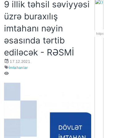
9 illik təhsil səviyyəsi
üzrə buraxılış
imtahanı nəyin
https://wa.me/994552244
əsasında tərtib
ediləcək - RƏSMİ
17.12.2021
İmtahanlar