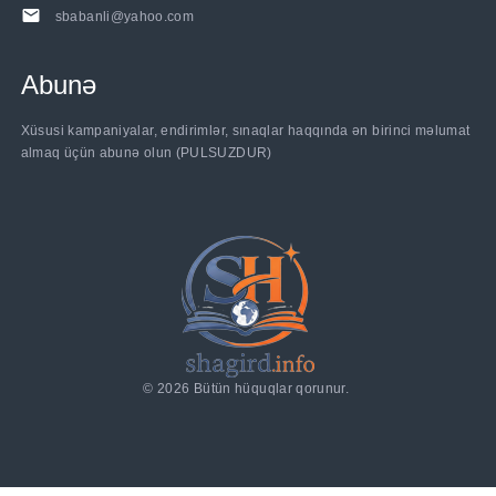
sbabanli@yahoo.com
Abunə
......
Xüsusi kampaniyalar, endirimlər, sınaqlar haqqında ən birinci məlumat
almaq üçün abunə olun (PULSUZDUR)
©
2026
Bütün hüquqlar qorunur.