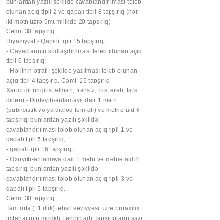
bunlardan yazılı şəkildə cavablandırılması tələb
olunan açıq tipli 2 və qapalı tipli 8 tapşırıq (hər
iki mətn üzrə ümumilikdə 20 tapşırıq)
Cəmi: 30 tapşırıq
Riyaziyyat - Qapalı tipli 15 tapşırıq;
- Cavablarının kodlaşdırılması tələb olunan açıq
tipli 6 tapşırıq;
- Həllinin ətraflı şəkildə yazılması tələb olunan
açıq tipli 4 tapşırıq. Cəmi: 25 tapşırıq
Xarici dil (ingilis, alman, fransız, rus, ərəb, fars
dilləri) - Dinləyib-anlamaya dair 1 mətn
(publisistik və ya dialoq formalı) və mətnə aid 6
tapşırıq: bunlardan yazılı şəkildə
cavablandırılması tələb olunan açıq tipli 1 və
qapalı tipli 5 tapşırıq;
- qapalı tipli 16 tapşırıq;
- Oxuyub-anlamaya dair 1 mətn və mətnə aid 8
tapşırıq: bunlardan yazılı şəkildə
cavablandırılması tələb olunan açıq tipli 3 və
qapalı tipli 5 tapşırıq.
Cəmi: 30 tapşırıq
Tam orta (11 illik) təhsil səviyyəsi üzrə buraxılış
imtahanının modeli Fənnin adı Tapşırıqların sayı