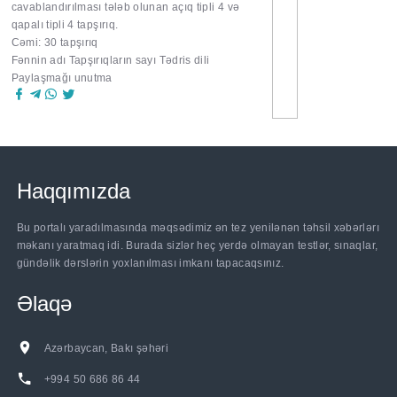
cavablandırılması tələb olunan açıq tipli 4 və
qapalı tipli 4 tapşırıq.
Cəmi: 30 tapşırıq
Fənnin adı Tapşırıqların sayı Tədris dili
Paylaşmağı unutma
Haqqımızda
Bu portalı yaradılmasında məqsədimiz ən tez yenilənən təhsil xəbərlərı
məkanı yaratmaq idi. Burada sizlər heç yerdə olmayan testlər, sınaqlar,
gündəlik dərslərin yoxlanılması imkanı tapacaqsınız.
Əlaqə
Azərbaycan, Bakı şəhəri
+994 50 686 86 44