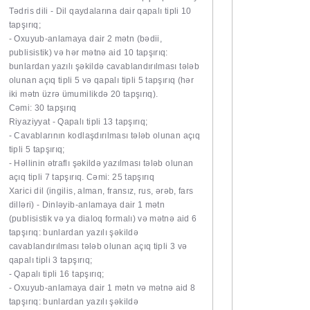
Tədris dili - Dil qaydalarına dair qapalı tipli 10
tapşırıq;
- Oxuyub-anlamaya dair 2 mətn (bədii,
publisistik) və hər mətnə aid 10 tapşırıq:
bunlardan yazılı şəkildə cavablandırılması tələb
olunan açıq tipli 5 və qapalı tipli 5 tapşırıq (hər
iki mətn üzrə ümumilikdə 20 tapşırıq).
Cəmi: 30 tapşırıq
Riyaziyyat - Qapalı tipli 13 tapşırıq;
- Cavablarının kodlaşdırılması tələb olunan açıq
tipli 5 tapşırıq;
- Həllinin ətraflı şəkildə yazılması tələb olunan
açıq tipli 7 tapşırıq. Cəmi: 25 tapşırıq
Xarici dil (ingilis, alman, fransız, rus, ərəb, fars
dilləri) - Dinləyib-anlamaya dair 1 mətn
(publisistik və ya dialoq formalı) və mətnə aid 6
tapşırıq: bunlardan yazılı şəkildə
cavablandırılması tələb olunan açıq tipli 3 və
qapalı tipli 3 tapşırıq;
- Qapalı tipli 16 tapşırıq;
- Oxuyub-anlamaya dair 1 mətn və mətnə aid 8
tapşırıq: bunlardan yazılı şəkildə