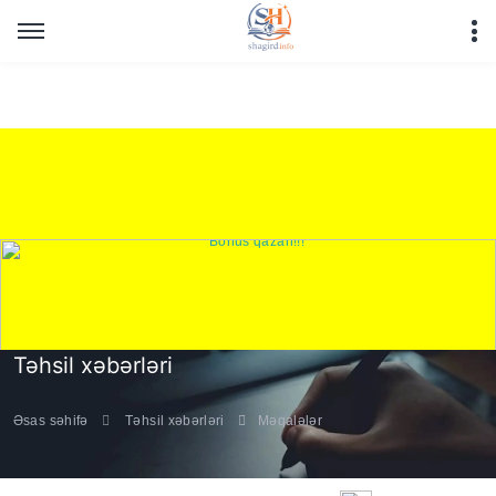
Warning
: Undefined array key "HTTP_REFERER" in
/home/shagirdinfo/public_html/articles/article_main_file.php
on line
16
Təhsil xəbərləri
Əsas səhifə
Təhsil xəbərləri
Məqalələr