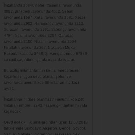
İmtahanda 36846 nəfər (Yasamal rayonunda
3082, Binəqədi rayonunda 4062, Səbail
rayonunda 1597, Xətai rayonunda 3581, Xəzər
rayonunda 2902, Nərimanov rayonunda 2212,
Suraxanı rayonunda 2991, Sabunçu rayonunda
4784, Nəsimi rayonunda 2287, Qaradağ
rayonunda 2100, Nizami rayonunda 2504,
Pirallahı rayonunda 367, Naxçıvan Muxtar
Respublikasında 3499, Şirvan şəhərində 878) 9-
cu sinif şagirdinin iştirakı nəzərdə tutulur.
Buraxılış imtahanlarının birinci mərhələsinin
keçirilməsi üçün qeyd olunan şəhər və
rayonlarda ümumilikdə 80 imtahan mərkəzi
ayrılıb.
İmtahanların idarə olunmasını ümumilikdə 240
imtahan rəhbəri, 2942 nəzarətçi‑müəllim həyata
keçirəcək.
Qeyd edək ki, IX sinif şagirdləri üçün 11.03.2018
tarixlərində Sumqayıt, Abşeron, Gəncə, Göygöl,
Samux, Naftalan, Goranboy, Daşkəsən, Şəki,