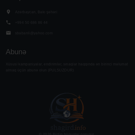
Azərbaycan, Bakı şəhəri
+994 50 686 86 44
sbabanli@yahoo.com
Abunə
......
Xüsusi kampaniyalar, endirimlər, sınaqlar haqqında ən birinci məlumat
almaq üçün abunə olun (PULSUZDUR)
©
2026
Bütün hüquqlar qorunur.