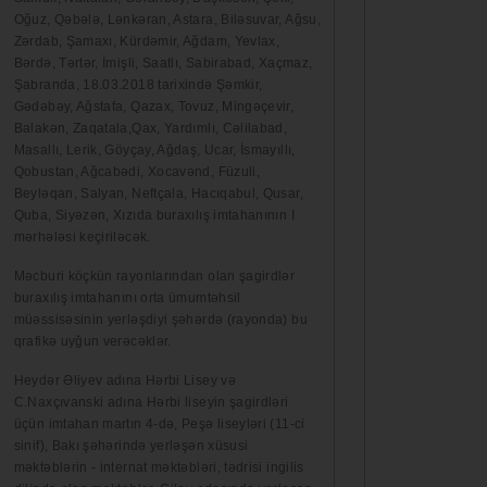
Oğuz, Qəbələ, Lənkəran, Astara, Biləsuvar, Ağsu,
Zərdab, Şamaxı, Kürdəmir, Ağdam, Yevlax,
Bərdə, Tərtər, İmişli, Saatlı, Sabirabad, Xaçmaz,
Şabranda, 18.03.2018 tarixində Şəmkir,
Gədəbəy, Ağstafa, Qazax, Tovuz, Mingəçevir,
Balakən, Zaqatala,Qax, Yardımlı, Cəlilabad,
Masallı, Lerik, Göyçay, Ağdaş, Ucar, İsmayıllı,
Qobustan, Ağcabədi, Xocavənd, Füzuli,
Beyləqan, Salyan, Neftçala, Hacıqabul, Qusar,
Quba, Siyəzən, Xızıda buraxılış imtahanının I
mərhələsi keçiriləcək.
Məcburi köçkün rayonlarından olan şagirdlər
buraxılış imtahanını orta ümumtəhsil
müəssisəsinin yerləşdiyi şəhərdə (rayonda) bu
qrafikə uyğun verəcəklər.
Heydər Əliyev adına Hərbi Lisey və
C.Naxçıvanski adına Hərbi liseyin şagirdləri
üçün imtahan martın 4‑də, Peşə liseyləri (11-ci
sinif), Bakı şəhərində yerləşən xüsusi
məktəblərin - internat məktəbləri, tədrisi ingilis