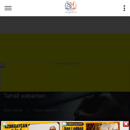
Warning
: Undefined array key "HTTP_REFERER" in
/home/shagirdinfo/public_html/articles/article_main_file.php
on line
16
Təhsil xəbərləri
Əsas səhifə
Təhsil xəbərləri
Məqalələr