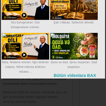
40 minə yaxın şagird imtahan
verəcək
İmtahanlar
05.03.2018
Söz birləşmələri. Söz
Şah I Abbas. Səfəvilər dövləti.
https://wa.me/994552244
birləşmələrin növləri.
Nida. Nidanın növləri. Ağrı bildirən
Qoxu və dad. Qoxu orqanları. Dad
nidalar. Nifrət istehza bildirən
orqanları.
Bu gün Dövlət İmtahan Mərkəzi Bakıda,
nidalar....
Naxçıvan Muxtar Respublikasında və Şirvan
Bütün videolara BAX
şəhərində 9-cu sinif şagirdləri üçün buraxılış
imtahanının birinci mərhələsini keçirir.
Mərkəzdən Milli.Az-averilən məlumata görə, bu
gün ümumilikdə 36846 şagirdin imtahan
verəcəyi nəzərdə tutulur.