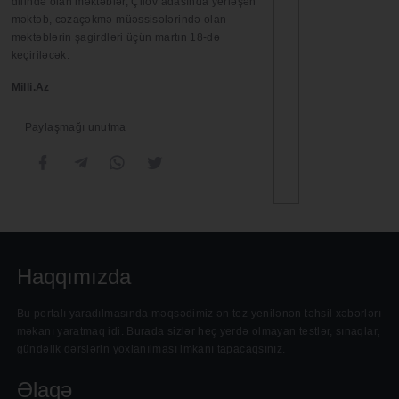
dilində olan məktəblər, Çilov adasında yerləşən
məktəb, cəzaçəkmə müəssisələrində olan
məktəblərin şagirdləri üçün martın 18-də
keçiriləcək.
Milli.Az
Paylaşmağı unutma
Haqqımızda
Bu portalı yaradılmasında məqsədimiz ən tez yenilənən təhsil xəbərlərı
məkanı yaratmaq idi. Burada sizlər heç yerdə olmayan testlər, sınaqlar,
gündəlik dərslərin yoxlanılması imkanı tapacaqsınız.
Əlaqə