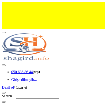
050 686 86 44
(wp)
Giriş edilməyib...
Daxil ol
/
Çıxış et
Search...