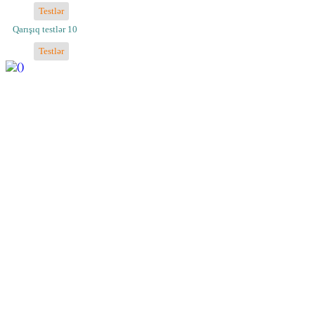
Testlər
Qarışıq testlər 10
Testlər
https://wa.me/994552244433