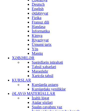
Deutsch
English
Ədəbiyyat
Fizika
Fransız dili
Həndəsə
İnformatika
Kimya
Riyaziyyat
Ümumi tarix
Yös
Məntiq
XƏBƏRLƏR
Şagirdlərin istirahəti
Təhsil xəbərləri
Maraqlıdır
Xaricdə təhsil
KURSLAR
Kurslarda axtarış
Kurslardakı yeniliklər
ƏLAVƏ MATERİALLAR
İzahlı lügət
Atalar sözləri
Sualın cavabını yaz