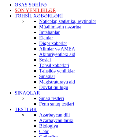
ƏSAS SƏHİFƏ
SON YENİLİKLƏR
TƏHSİL XƏBƏRLƏRİ
Nəticələr, statistika, reytinqlər
Müəllimlərin nəzərinə
İmtahanlar
Elanlar
Digər xəbərlər
Alimlər və AMEA
Abituriyentlərə aid
Sosial
Təhsil xəbərləri
Təhsildə yeniliklər
Sınaqlar
Magistraturaya aid
Dövlət qulluğu
SINAQLAR
Sınaq testleri
Fenn sınaq testləri
TESTLƏR
Azərbaycan dili
Azərbaycan tarixi
Biologiya
Cəbr
Coğrafiya