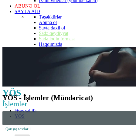
İzahlı videolar (youtube kanal)
ABUNƏ OL
SAYTA AİD
Təşəkkürlər
Abunə ol
Sayta daxil ol
Sadə qeydiyyat
Sadə loqin forması
Haqqımızda
YÖS
YÖS - İşlemler (Mündəricat)
İşlemler
Əsas səhifə
YÖS
Qarışıq testlər 1