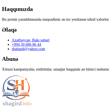
Bu portalı yaradılmasında məqsədimiz ən tez yenilənən təhsil xəbərlərı
Əlaqə
Azərbaycan, Bakı şəhəri
+994 50 686 86 44
sbabanli@yahoo.com
Abunə
Xüsusi kampaniyalar, endirimlər, sınaqlar haqqında ən birinci mə
©
2026
Bütün hüquqlar qorunur.