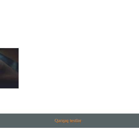
Qarışıq testlər