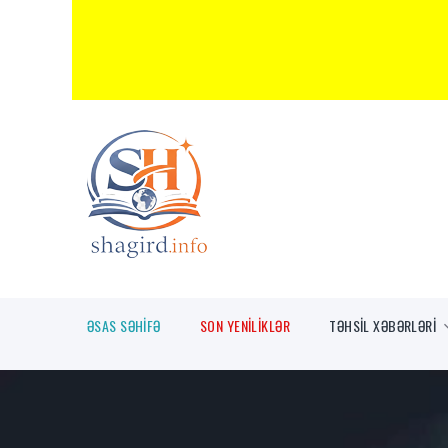
ƏSAS SƏHİFƏ
SON YENİLİKLƏR
TƏHSİL XƏBƏRLƏRİ