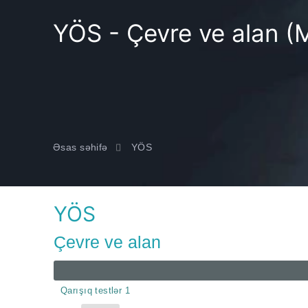
YÖS - Çevre ve alan (
Əsas səhifə
YÖS
YÖS
Çevre ve alan
Qarışıq testlər 1