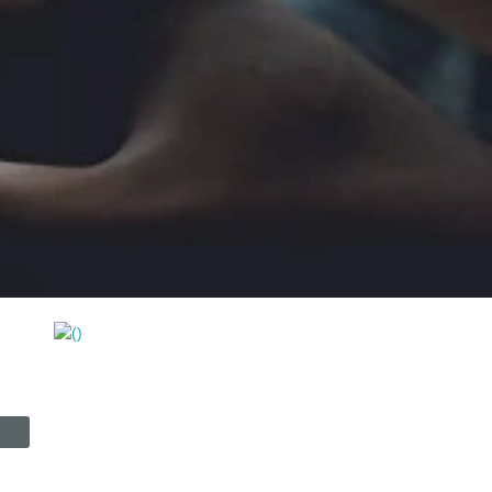
https://wa.me/994552244433