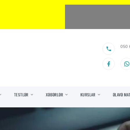
050 
TESTLƏR
XƏBƏRLƏR
KURSLAR
ƏLAVƏ MA