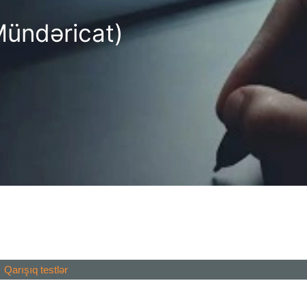
Mündəricat)
Qarışıq testlər