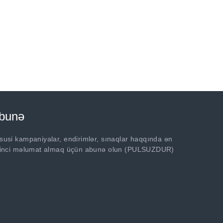
bunə
susi kampaniyalar, endirimlər, sınaqlar haqqında ən
rinci məlumat almaq üçün abunə olun (PULSUZDUR)