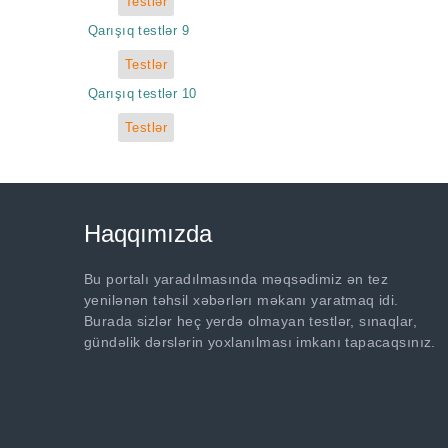
Testlər
Qarışıq testlər 9
Testlər
Qarışıq testlər 10
Testlər
Haqqımızda
Bu portalı yaradılmasında məqsədimiz ən tez
yenilənən təhsil xəbərlərı məkanı yaratmaq idi.
Burada sizlər heç yerdə olmayan testlər, sınaqlar,
gündəlik dərslərin yoxlanılması imkanı tapacaqsınız.