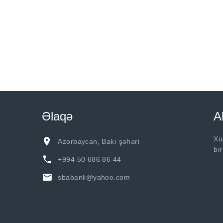
Əlaqə
A
Xü
Azərbaycan, Bakı şəhəri
bi
+994 50 686 86 44
sbabanli@yahoo.com