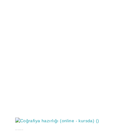
......