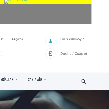
686 86 44
(wp)
Giriş edilməyib...
Daxil ol
/
Çıxış et
TERİALLAR
SAYTA AİD