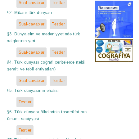
Sual-cavablar
Testlər
§2. Müasir türk dünyası
Sual-cavablar
Testlər
§3. Dünya elm və mədəniyyətində türk
xalqlarının yeri
Sual-cavablar
Testlər
§4. Türk dünyası coğrafi xəritələrdə (təbii
......
şəraiti və təbii ehtiyatları)
Sual-cavablar
Testlər
§5. Türk dünyasının əhalisi
Testlər
§6. Türk dünyası ölkələrinin təsərrüfatının
ümumi səciyyəsi
Testlər