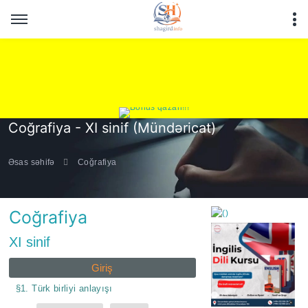
Coğrafiya - XI sinif (Mündəricat)
Əsas səhifə
Coğrafiya
Coğrafiya
XI sinif
Giriş
https://wa.me/994552244
§1. Türk birliyi anlayışı