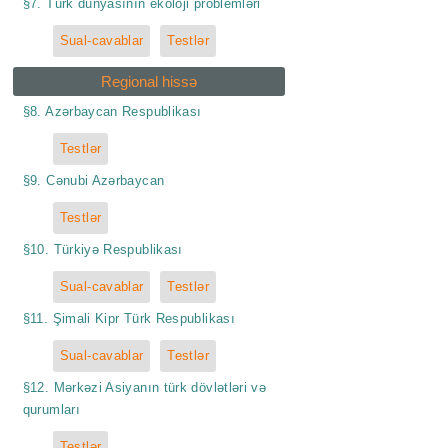
§7. Türk dünyasının ekoloji problemləri
Sual-cavablar
Testlər
Regional hissə
§8. Azərbaycan Respublikası
Testlər
§9. Cənubi Azərbaycan
Testlər
§10. Türkiyə Respublikası
Sual-cavablar
Testlər
§11. Şimali Kipr Türk Respublikası
Sual-cavablar
Testlər
§12. Mərkəzi Asiyanın türk dövlətləri və
qurumları
Testlər