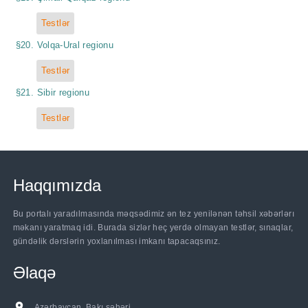
Testlər
§20. Volqa-Ural regionu
Testlər
§21. Sibir regionu
Testlər
Haqqımızda
Bu portalı yaradılmasında məqsədimiz ən tez yenilənən təhsil xəbərlərı
məkanı yaratmaq idi. Burada sizlər heç yerdə olmayan testlər, sınaqlar,
gündəlik dərslərin yoxlanılması imkanı tapacaqsınız.
Əlaqə
Azərbaycan, Bakı şəhəri