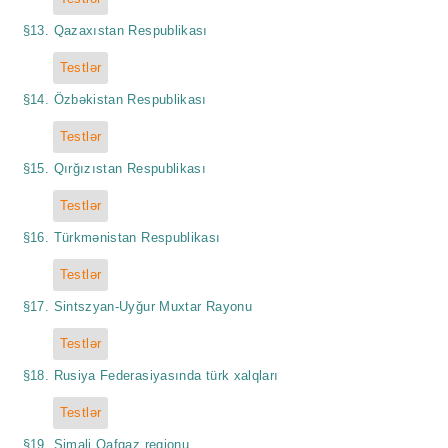
§13. Qazaxıstan Respublikası
Testlər
§14. Özbəkistan Respublikası
Testlər
§15. Qırğızıstan Respublikası
Testlər
§16. Türkmənistan Respublikası
Testlər
§17. Sintszyan-Uyğur Muxtar Rayonu
Testlər
§18. Rusiya Federasiyasında türk xalqları
Testlər
§19. Şimali Qafqaz regionu