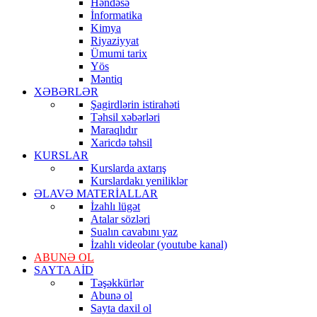
Həndəsə
İnformatika
Kimya
Riyaziyyat
Ümumi tarix
Yös
Məntiq
XƏBƏRLƏR
Şagirdlərin istirahəti
Təhsil xəbərləri
Maraqlıdır
Xaricdə təhsil
KURSLAR
Kurslarda axtarış
Kurslardakı yeniliklər
ƏLAVƏ MATERİALLAR
İzahlı lügət
Atalar sözləri
Sualın cavabını yaz
İzahlı videolar (youtube kanal)
ABUNƏ OL
SAYTA AİD
Təşəkkürlər
Abunə ol
Sayta daxil ol