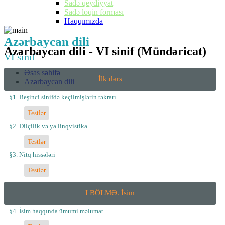
Sadə qeydiyyat
Sadə loqin forması
Haqqımızda
Azərbaycan dili
Azərbaycan dili - VI sinif (Mündəricat)
VI sinif
Əsas səhifə
İlk dərs
Azərbaycan dili
§1. Beşinci sinifdə keçilmişlərin təkrarı
Testlər
§2. Dilçilik və ya linqvistika
Testlər
§3. Nitq hissələri
Testlər
I BÖLMƏ. İsim
§4. İsim haqqında ümumi məlumat