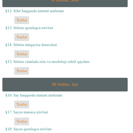
II Bölmə. Sifət
§12. Sifət haqqında ümumi məlumat
Testlər
§13. Sifətin quruluşca növləri
Testlər
§14. Sifətin müqayisə dərəcələri
Testlər
§15. Sifətin cümlədə rolu və morfoloji təhlil qaydası
Testlər
III bölmə. Say
§16. Say haqqında ümumi məlumat
Testlər
§17. Sayın mənaca növləri
Testlər
§18. Sayın quruluşca növləri