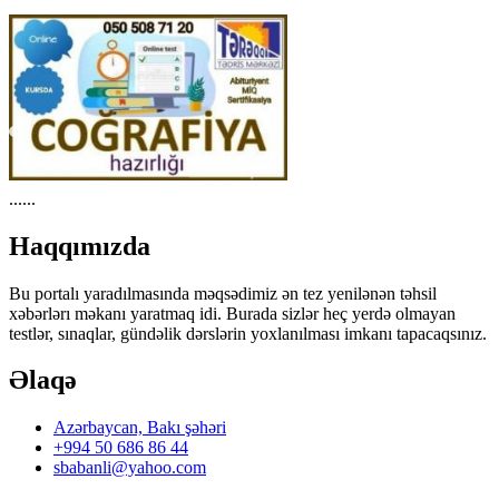
Xüsusi kampaniyalar, endirimlər, sınaqlar haqqında ən birinci
məlumat almaq üçün abunə olun (PULSUZDUR)
©
2026
Bütün hüquqlar qorunur.
testler_mundericat