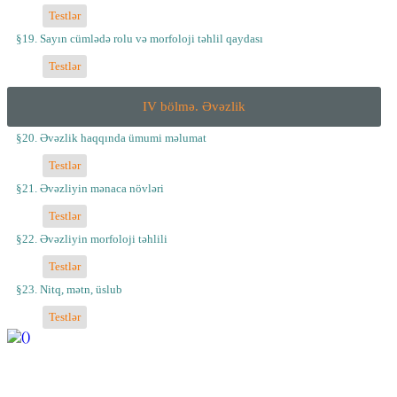
Testlər
§19. Sayın cümlədə rolu və morfoloji təhlil qaydası
Testlər
IV bölmə. Əvəzlik
§20. Əvəzlik haqqında ümumi məlumat
Testlər
§21. Əvəzliyin mənaca növləri
Testlər
§22. Əvəzliyin morfoloji təhlili
Testlər
§23. Nitq, mətn, üslub
Testlər