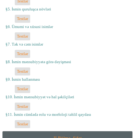
Testlər
§5. İsmin quruluşca növləri
Testlər
§6. Ümumi və xüsusi isimlər
Testlər
§7. Tək və cəm isimlər
Testlər
§8. İsmin mənsubiyyətə görə dəyişməsi
Testlər
§9. İsmin hallanması
Testlər
§10. İsmin mənsubiyyət və hal şəkilçiləri
Testlər
§11. İsmin cümlədə rolu və morfoloji təhlil qaydası
Testlər