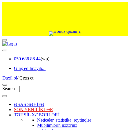
050 686 86 44
(wp)
Giriş edilməyib...
Daxil ol
/
Çıxış et
Search...
ƏSAS SƏHİFƏ
SON YENİLİKLƏR
TƏHSİL XƏBƏRLƏRİ
Nəticələr, statistika, reytinqlər
Müəllimlərin nəzərinə