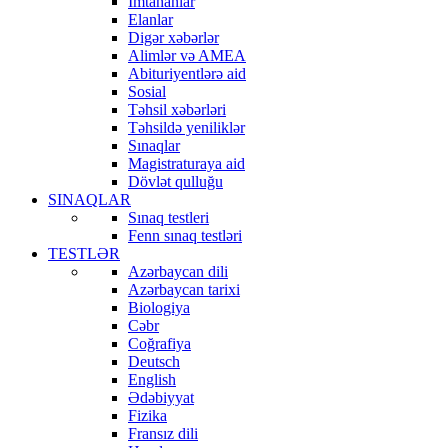
İmtahanlar
Elanlar
Digər xəbərlər
Alimlər və AMEA
Abituriyentlərə aid
Sosial
Təhsil xəbərləri
Təhsildə yeniliklər
Sınaqlar
Magistraturaya aid
Dövlət qulluğu
SINAQLAR
Sınaq testleri
Fenn sınaq testləri
TESTLƏR
Azərbaycan dili
Azərbaycan tarixi
Biologiya
Cəbr
Coğrafiya
Deutsch
English
Ədəbiyyat
Fizika
Fransız dili