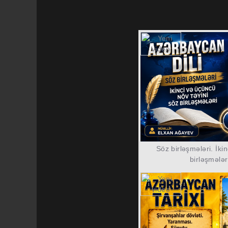
Söz birləşmələri. İki
birləşmələr