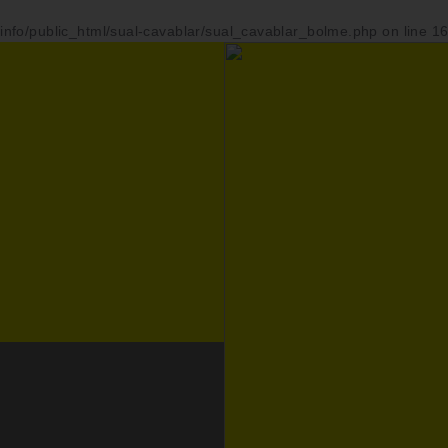
info/public_html/sual-cavablar/sual_cavablar_bolme.php
on line
1