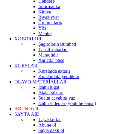
Həndəsə
İnformatika
Kimya
Riyaziyyat
Ümumi tarix
Yös
Məntiq
XƏBƏRLƏR
Şagirdlərin istirahəti
Təhsil xəbərləri
Maraqlıdır
Xaricdə təhsil
KURSLAR
Kurslarda axtarış
Kurslardakı yeniliklər
ƏLAVƏ MATERİALLAR
İzahlı lügət
Atalar sözləri
Sualın cavabını yaz
İzahlı videolar (youtube kanal)
ABUNƏ OL
SAYTA AİD
Təşəkkürlər
Abunə ol
Sayta daxil ol