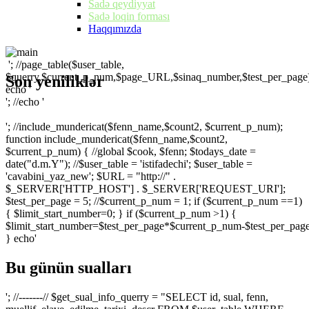
Sadə qeydiyyat
Sadə loqin forması
Haqqımızda
'; //page_table($user_table,
$querry,$current_p_num,$page_URL,$sinaq_number,$test_per_page)
Son yeniliklər
echo '
'; //echo '
'; //include_mundericat($fenn_name,$count2, $current_p_num);
function include_mundericat($fenn_name,$count2,
$current_p_num) { //global $cook, $fenn; $todays_date =
date("d.m.Y"); //$user_table = 'istifadechi'; $user_table =
'cavabini_yaz_new'; $URL = "http://" .
$_SERVER['HTTP_HOST'] . $_SERVER['REQUEST_URI'];
$test_per_page = 5; //$current_p_num = 1; if ($current_p_num ==1)
{ $limit_start_number=0; } if ($current_p_num >1) {
$limit_start_number=$test_per_page*$current_p_num-$test_per_page
} echo'
Bu günün sualları
'; //-------// $get_sual_info_querry = "SELECT id, sual, fenn,