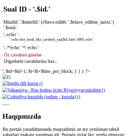
Sual ID - '.$id.'
Müəllif: '.$muellif.'
(Əlavə edilib: '.$elave_edilme_tarixi.')
'.$sual.'
'; echo '
'; echo face_book_like_cavabini_yaz($id,'false',400); echo '
'; /*echo '
*/ echo '
Öz cavabını göndər
Digərlərin cavablarına bax..
'; $id=$id+1; $i=$i+$line_per_block; } } } ?>
......
https://wa.me/994552244433
Haqqımızda
Bu portalı yaradılmasında məqsədimiz ən tez yenilənən təhsil
xəbərlərı məkanı yaratmaq idi. Burada sizlər heç yerdə olmayan