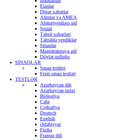
İmtahanlar
Elanlar
Digər xəbərlər
Alimlər və AMEA
Abituriyentlərə aid
Sosial
Təhsil xəbərləri
Təhsildə yeniliklər
Sınaqlar
Magistraturaya aid
Dövlət qulluğu
SINAQLAR
Sınaq testleri
Fenn sınaq testləri
TESTLƏR
Azərbaycan dili
Azərbaycan tarixi
Biologiya
Cəbr
Coğrafiya
Deutsch
English
Ədəbiyyat
Fizika
Fransız dili