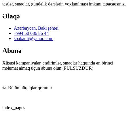
testlər, sınaqlar, gündəlik dərslərin yoxlanılması imkanı tapacaqsınız.
Əlaqə
Azərbaycan, Bakı şəhəri
+994 50 686 86 44
sbabanli@yahoo.com
Abunə
Xüsusi kampaniyalar, endirimlər, sınaqlar haqqında ən birinci
məlumat almaq üçün abunə olun (PULSUZDUR)
©
Bütün hüquqlar qorunur.
index_pages