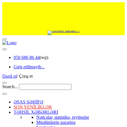
050 686 86 44
(wp)
Giriş edilməyib...
Daxil ol
/
Çıxış et
Search...
ƏSAS SƏHİFƏ
SON YENİLİKLƏR
TƏHSİL XƏBƏRLƏRİ
Nəticələr, statistika, reytinqlər
Müəllimlərin nəzərinə