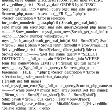
muellif, elave_edilme_tarixi, descr FROM $user_table WHERE
elave_edilme_tarixi = '$todays_date' ORDER by id DESC";
$result_get_sual_info = mysql_query($get_sual_info_querry);
$current_php_name = basename(__FILE__, ".php");
//$error_description = 'Error in selection
inc_testler_mundericat_data.php'; if (!$result_get_sual_info)
send_mysql_run_error($get_sual_info_querry,$current_php_name,mys
//-------// $row_number = mysql_num_rows($result_get_sual_info);
//echo '.....'.$row_number; while($row3 =
mysql_fetch_array($result_get_sual_info)){ $id = $row3['id']; $sual
= $row3['sual']; $fenn = $row3['fenn']; $muellif = $row3['muellif'];
$elave_edilme_tarixi = $row3['elave_edilme_tarixi']; $descr =
$row3['descr']; //-------// $get_full_name_querry = "SELECT
DISTINCT fenn_full_name, abr FROM fenler_info WHERE
fenn_full_name='$fenn' LIMIT 0,1"; $result_get_full_name =
mysql_query($get_full_name_querry); $current_php_name =
basename(__FILE__, ".php"); //$error_description = 'Error in
selection inc_testler_mundericat_data.php'; if
(!$result_get_full_name)
send_mysql_run_error($get_full_name_querry,$current_php_name,mys
//-------// while($row3 = mysql_fetch_array($result_get_full_name))
{ $fenn_short = $row3['fenn_short']; $sinif = $row3['sinif'];
$duz_cavab = $row3['duz_cavab']; $abr = $row3['abr'];
$muellif_and_elave_edilme_tar = 'Müəllif:'.$muellif.'(Əlavə edilib:
'.$elave_edilme_tarixi.')'; echo '