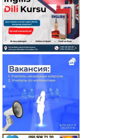
https://wa.me/994552244433