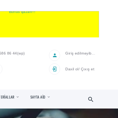
686 86 44
(wp)
Giriş edilməyib...
Daxil ol
/
Çıxış et
TERİALLAR
SAYTA AİD