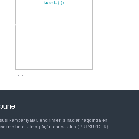
......
bunə
susi kampaniyalar, endirimlər, sınaqlar haqqında ən
rinci məlumat almaq üçün abunə olun (PULSUZDUR)