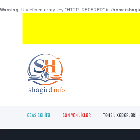
Warning
: Undefined array key "HTTP_REFERER" in
/home/shagir
ƏSAS SƏHİFƏ
SON YENİLİKLƏR
TƏHSİL XƏBƏRLƏRİ