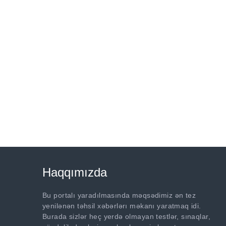
Haqqımızda
Bu portalı yaradılmasında məqsədimiz ən tez
yenilənən təhsil xəbərlərı məkanı yaratmaq idi.
Burada sizlər heç yerdə olmayan testlər, sınaqlar,