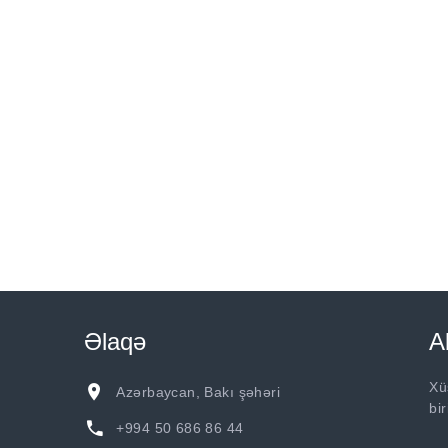
Əlaqə
A
Xü
Azərbaycan, Bakı şəhəri
bi
+994 50 686 86 44