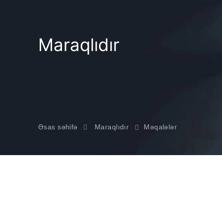
Maraqlıdır
Əsas səhifə
Maraqlıdır
Məqalələr