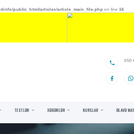
dinfo/public_html/articles/article_main_file.php
on line
16
050 
TESTLƏR
XƏBƏRLƏR
KURSLAR
ƏLAVƏ MA