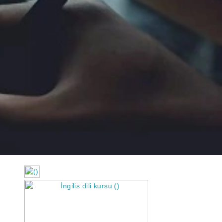
https://wa.me/994552244433