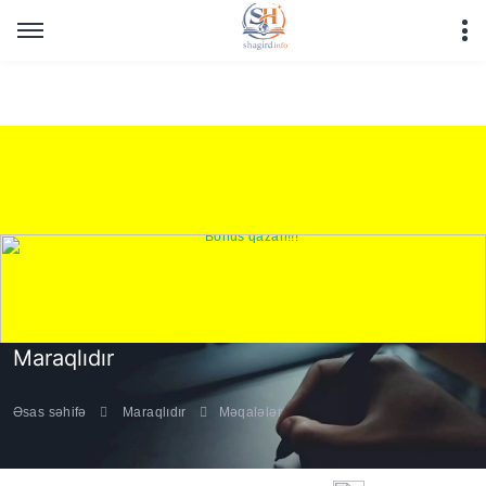
Warning
: Undefined array key "HTTP_REFERER" in
/home/shagirdinfo/public_html/articles/article_main_file.php
on line
16
Maraqlıdır
Əsas səhifə
Maraqlıdır
Məqalələr