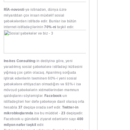
RİA-novosti
-yə istinadən, dünya üzrə
milyarddan çox insan müxtəlif sosial
şəbəkələrdən istifadə edir. Bunlar isə bütün
internet-istifadəçilərinin
70%-ni
təşkil edir.
Insites Consulting
-in dediyinə görə, yeni
yaradılmış sosial şəbəkələrə istifadəçi kütləsini
yığmaq çox çətin olacaq. Aparılmış sorğuda
iştirak edənlərin təxminən 60%-i yeni sosial
şəbəkələrə ehtiyacları olmadığını və 93%-i isə
mövcud şəbəkələrin xidmətlərindən məmnun
qaldıqlarını söyləmişlər.
Facebook
-un
istifadəçiləri hər dəfə şəbəkəyə daxil olaraq orta
hesabla
37
dəqiqə orada sərf edir.
Twitter-in
mikrobloqlarında
isə bu müddət -
23
dəqiqədir.
Facebook-u gündəlik ziyarət edənlərin sayı
400
milyon nəfər təşkil
edir.