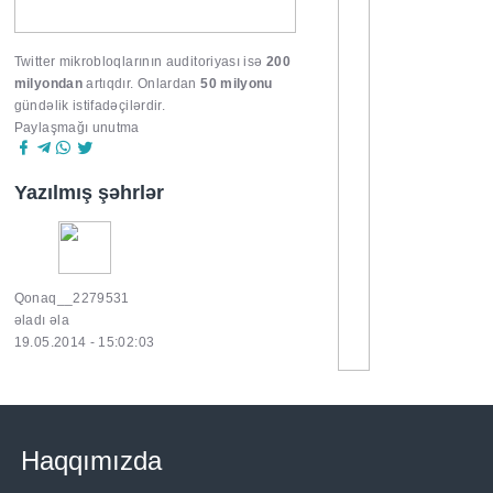
Twitter mikrobloqlarının auditoriyası isə
200
milyondan
artıqdır. Onlardan
50 milyonu
gündəlik istifadəçilərdir.
Paylaşmağı unutma
Yazılmış şəhrlər
Qonaq__2279531
əladı əla
19.05.2014 - 15:02:03
Haqqımızda