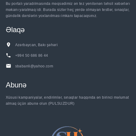
Bu portalı yaradılmasında məqsədimiz ən tez yenilənən təhsil xəbərlərı
məkanı yaratmaq idi. Burada sizlər heç yerdə olmayan testlər, sınaqlar,
gündəlik dərslərin yoxlanılması imkanı tapacaqsınız.
Əlaqə
Azərbaycan, Bakı şəhəri
+994 50 686 86 44
sbabanli@yahoo.com
Abunə
......
Xüsusi kampaniyalar, endirimlər, sınaqlar haqqında ən birinci məlumat
almaq üçün abunə olun (PULSUZDUR)