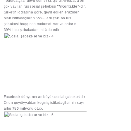
Tədqiqatçılar qeyd edirlər ki, Şərqi Avropada ən
çox yayılan rus sosial şəbəkəsi
"VKontakte"-
dir.
Şirkətin iddiasına görə, qeyd edilən ərazidən
olan istifadəçilərin 55%-i adı çəkilən rus
şəbəkəsi haqqında məlumatı var və onların
39%-i bu şəbəkədən istifadə edir.
Facebook dünyanın ən böyük sosial şəbəkəsidir.
Onun qeydiyyatdan keçmiş istifadəçilərinin sayı
artıq
750 milyonu
ötüb.