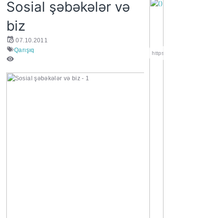
Sosial şəbəkələr və
biz
07.10.2011
Qarışıq
https://wa.me/994552244