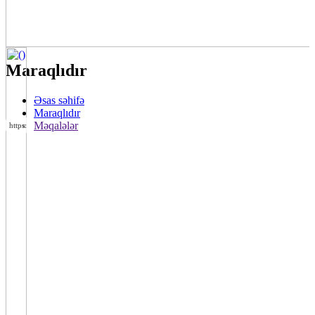
Maraqlıdır
Əsas səhifə
Maraqlıdır
Məqalələr
https://wa.me/994552244433