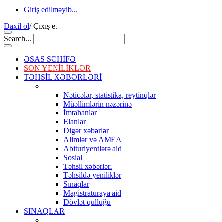
Giriş edilməyib...
Daxil ol
/
Çıxış et
Search...
ƏSAS SƏHİFƏ
SON YENİLİKLƏR
TƏHSİL XƏBƏRLƏRİ
Nəticələr, statistika, reytinqlər
Müəllimlərin nəzərinə
İmtahanlar
Elanlar
Digər xəbərlər
Alimlər və AMEA
Abituriyentlərə aid
Sosial
Təhsil xəbərləri
Təhsildə yeniliklər
Sınaqlar
Magistraturaya aid
Dövlət qulluğu
SINAQLAR