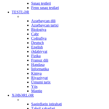
Sınaq testleri
Fenn sınaq testləri
TESTLƏR
Azərbaycan dili
Azərbaycan tarixi
Biologiya
Cəbr
Coğrafiya
Deutsch
English
Ədəbiyyat
Fizika
Fransız dili
Həndəsə
İnformatika
Kimya
Riyaziyyat
Ümumi tarix
Yös
Məntiq
XƏBƏRLƏR
Şagirdlərin istirahəti
Təhsil xəbərləri