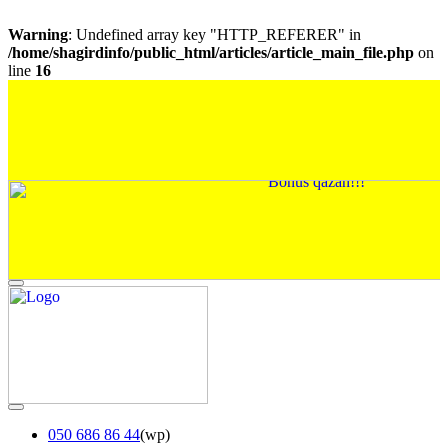
Warning
: Undefined array key "HTTP_REFERER" in
/home/shagirdinfo/public_html/articles/article_main_file.php
on
line
16
050 686 86 44
(wp)