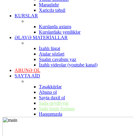
Maraqlıdır
Xaricdə təhsil
KURSLAR
Kurslarda axtarış
Kurslardakı yeniliklər
ƏLAVƏ MATERİALLAR
İzahlı lügət
Atalar sözləri
Sualın cavabını yaz
İzahlı videolar (youtube kanal)
ABUNƏ OL
SAYTA AİD
Təşəkkürlər
Abunə ol
Sayta daxil ol
Sadə qeydiyyat
Sadə loqin forması
Haqqımızda